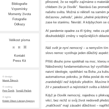
přirozené, že se nejdřív zajímáme o materiál
Bibliografie
chlebem živ je člověk“. Nastává čas promedito
Vzpomínky
našeho světa. Možná si někteří na samém poč
Momenty života
dočasnou „nehodu“, jakési „uhelné prázdniny“
Fotografie
zase ke starému. Nevrátí. A kdybychom se o t
Odkazy
Ať pandemie opadne za tři týdny, nebo za pět
dlouhodobější změny v nejrůznějších oblaste
Velikost písma
H
H
Náš svět je nyní nemocný
– a nemyslím tím 
H
slovo
nemoc
vystihuje jeden důležitý aspekt:
Kontakt
Press Kit
Příliš dlouho jsme spoléhali na moc, kterou 
Náboženský fundamentalismus byl vystřídán
naivní ideologie, spoléhání na Boha „za kuli
automatismus pokroku, je třeba poslat do mi
© design
Marek Šilpoch
zranitelnější než kdykoliv předtím. Musíme hle
žít v paradoxech a nejistotách světa a lidské
© coding
Petr Čertík
,
Tomáš Plešek
Když je člověk nemocný, najednou s překva
© rights
věcí, bez nichž si svůj život nedovedl předst
Kristin Olson Literary Agency
„maličkosti“ mají zásadní důležitost – napřík