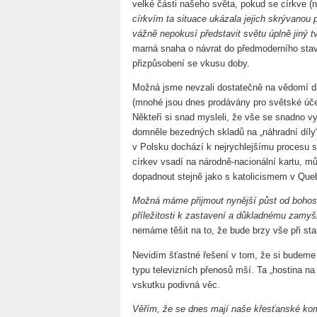
velké části našeho světa, pokud se církve (n
církvím ta situace ukázala jejich skrývano
vážně nepokusí představit světu úplně jiný tv
marná snaha o návrat do předmoderního stav
přizpůsobení se vkusu doby.
Možná jsme nevzali dostatečně na vědomí dl
(mnohé jsou dnes prodávány pro světské úče
Někteří si snad mysleli, že vše se snadno v
domněle bezedných skladů na „náhradní díly
v Polsku dochází k nejrychlejšímu procesu s
církev vsadí na národně-nacionální kartu, m
dopadnout stejně jako s katolicismem v Que
Možná máme přijmout nynější půst od bohosl
příležitosti k zastavení a důkladnému zamy
nemáme těšit na to, že bude brzy vše při s
Nevidím šťastné řešení v tom, že si budem
typu televizních přenosů mší. Ta „hostina na
vskutku podivná věc.
Věřím, že se dnes mají naše křesťanské komun