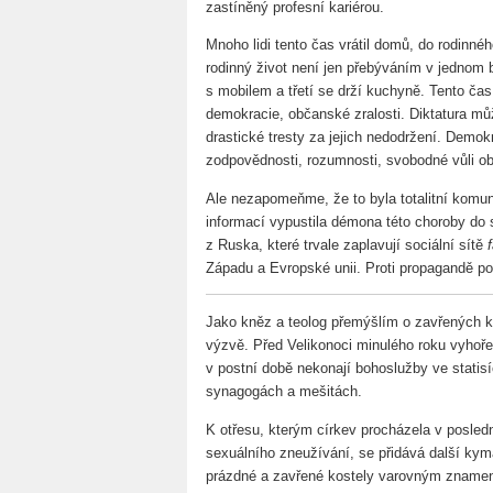
zastíněný profesní kariérou.
Mnoho lidi tento čas vrátil domů, do rodinného
rodinný život není jen přebýváním v jednom by
s mobilem a třetí se drží kuchyně. Tento čas
demokracie, občanské zralosti. Diktatura můž
drastické tresty za jejich nedodržení. Demok
zodpovědnosti, rozumnosti, svobodné vůli o
Ale nezapomeňme, že to byla totalitní komun
informací vypustila démona této choroby do 
z Ruska, které trvale zaplavují sociální sítě
Západu a Evropské unii. Proti propagandě po
Jako kněz a teolog přemýšlím o zavřených k
výzvě. Před Velikonoci minulého roku vyhoře
v postní době nekonají bohoslužby ve statisíc
synagogách a mešitách.
K otřesu, kterým církev procházela v posled
sexuálního zneužívání, se přidává další kym
prázdné a zavřené kostely varovným znamení