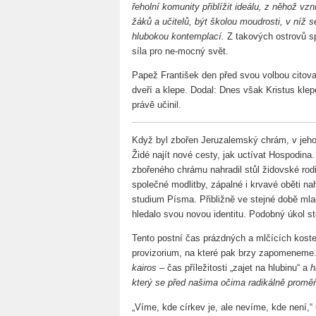
řeholní komunity přiblížit ideálu, z něhož vz
žáků a učitelů, být školou moudrosti, v níž 
hlubokou kontemplací.
Z takových ostrovů spi
síla pro ne-mocný svět.
Papež František den před svou volbou citoval
dveří a klepe. Dodal: Dnes však Kristus klep
právě učinil.
Když byl zbořen Jeruzalemský chrám, v jehož
Židé najít nové cesty, jak uctívat Hospodina. 
zbořeného chrámu nahradil stůl židovské rodi
společné modlitby, zápalné i krvavé oběti nah
studium Písma. Přibližně ve stejné době ml
hledalo svou novou identitu. Podobný úkol st
Tento postní čas prázdných a mlčících kost
provizorium, na které pak brzy zapomeneme
kairos
– čas příležitosti „zajet na hlubinu“ a
h
který se před našima očima radikálně promě
„Víme, kde církev je, ale nevíme, kde není,