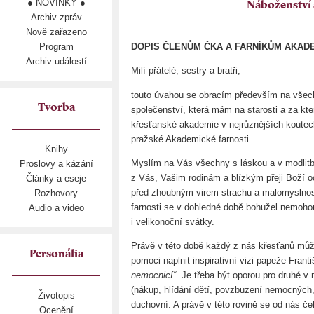
● NOVINKY ●
Náboženství 
Archiv zpráv
Nově zařazeno
Program
DOPIS ČLENŮM ČKA A FARNÍKŮM AKADEM
Archiv událostí
Milí přátelé, sestry a bratři,
touto úvahou se obracím především na všech
Tvorba
společenství, která mám na starosti a za kt
křesťanské akademie v nejrůznějších koutech
pražské Akademické farnosti.
Knihy
Myslím na Vás všechny s láskou a v modli
Proslovy a kázání
z Vás, Vašim rodinám a blízkým přeji Boží o
Články a eseje
před zhoubným virem strachu a malomyslnost
Rozhovory
farnosti se v dohledné době bohužel nemoho
Audio a video
i velikonoční svátky.
Právě v této době každý z nás křesťanů mů
Personália
pomoci naplnit inspirativní vizi papeže Frant
nemocnicí“
. Je třeba být oporou pro druhé v
(nákup, hlídání dětí, povzbuzení nemocných,
Životopis
duchovní. A právě v této rovině se od nás če
Ocenění