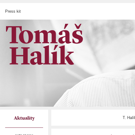
Press kit
T. Hal
Aktuality