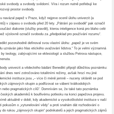
ké svobody a svobody svědomí. Víra i rozum nutně potřebují ke
rozvoji prostor svobody.
u navázal papež v Praze, když nejprve ocenil úlohu univerzit (a
ntů) v zápasu o svobodu před 20 lety. „Pátrání po svobodě“ pak označil
součást diakonie (služby pravdě), kterou inteligence koná pro blaho celé
pež výslovně označil svobodu za „předpoklad pro používání rozumu“.
dikt pozoruhodně definoval svou vlastní úlohu: „papež je ve svém
u uznáván jako hlas etického uvažování lidstva.“ To je velmi významná
 by teology, zabývajícími se eklesiologií a službou Petrova nástupce,
menuta.
ody univerzit a vědeckého bádání Benedikt připojil důležitou poznámku:
ní dnes není zotročováno totalitními režimy, avšak hrozí mu jiné
emické instituce jsou „– více či méně jemně – nuceny sklánět se pod
ckých zájmových skupin a podřizovat se vábení krátkodobých
h nebo pragmatických cílů“. Domnívám se, že také tato poznámka
 českých akademiků k bouřlivému potlesku na konci papežova projevu.
mírně aktuálně v době, kdy akademické a vysokoškolské instituce v naší
ti pokusům o „vytunelování vědy“ a proti snahám dát rozhodování o
y do rukou „zájmových skupin“ podnikatelů a jejich pragmatických zájmů