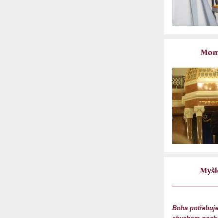
Mome
Myšl
Boha potřebuj