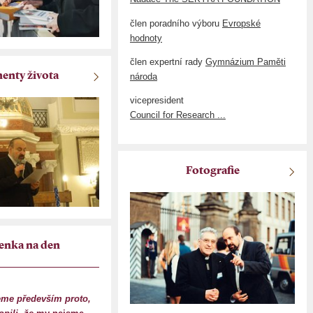
člen poradního výboru
Evropské
hodnoty
člen expertní rady
Gymnázium Paměti
nty života
národa
vicepresident
Council for Research ...
Fotografie
enka na den
eme především proto,