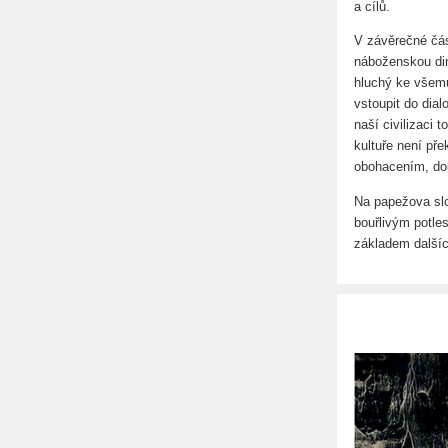
a cílů.
V závěrečné čás
náboženskou dim
hluchý ke všemu
vstoupit do dial
naší civilizaci 
kultuře není př
obohacením, do
Na papežova sl
bouřlivým potles
základem dalšíc