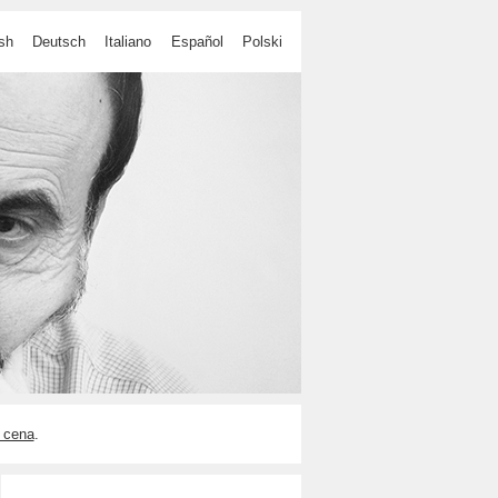
sh
Deutsch
Italiano
Español
Polski
 cena
.