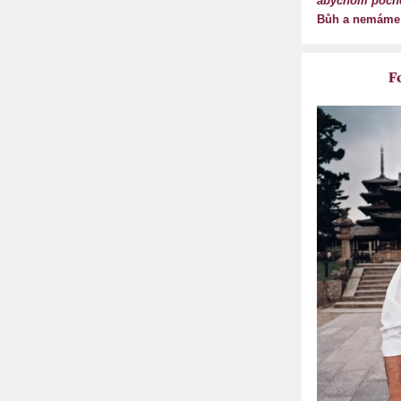
abychom pocho
Bůh a nemáme s
F