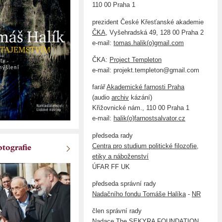
110 00 Praha 1
prezident České Křesťanské akademie
ČKA
, Vyšehradská 49, 128 00 Praha 2
e-mail:
tomas.halik(o)gmail.com
ČKA:
Project Templeton
e-mail: projekt.templeton@gmail.com
farář
Akademické farnosti Praha
(audio
archiv
kázání)
Křižovnické nám., 110 00 Praha 1
e-mail:
halik(o)farnostsalvator.cz
předseda rady
Centra pro studium politické filozofie,
otografie
etiky a náboženství
ÚFAR FF UK
předseda správní rady
Nadačního fondu Tomáše Halíka
-
NR
člen správní rady
Nadace The SEKYRA FOUNDATION