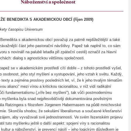
Náboženství a společnost
ŽE BENEDIKTA S AKADEMICKOU OBCÍ (říjen 2009)
nkety časopisu Universum
Benedikta s akademickou obcí považuji za patrně nejdůležitější a také
ávažnější část jeho pastorační návštěvy. Papež tak naplnil to, co sám
voru s novináři na palubě letadla při zpáteční cestě) označil za hlavní
echách: dialog s agnostickou většinou společnosti.
papež se v akademickém prostředí cítí dobře – z tohoto prostředí vyšel,
ho osobnost, jeho styl myšlení a vystupování, jeho vztah k světu. Každý,
o texty a zejména proslovy posledních let, ví, že k jeho trvalým tématům
vou alianci“ mezi vírou a kritickou racionalitou, v níž vidí radikální
 vůči fundamentalismu („víře bez myšlení“), tak vůči postmodernímu
to myšlenka byla snad nejpřesvědčivěji dokumentována pověstným
nála Ratzingera s filozofem Jürgenem Habermasem na půdě mnichovské
mie. Skončila shodou, že sekulární liberalismus a současné křesťanství
vzájem, aby vyvažovali své jednostrannosti. Ve svém řezenském projevu
il tuto myšlenku ještě o další aspekt: spojení víry s racionalitou
kultur a náboženství, je prevencí násilí – jeho logickým důsledkem je