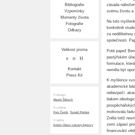
zásada nábožens
Bibliografie
svému životu a 
Vzpomínky
Momenty života
Na tuto myšlenk
Fotografie
konkrétně stude
Odkazy
za nedělitelnou 
společnosti. Pa
Velikost písma
Poté papež Bene
pastýřském úřad
H
H
H
formulace, která
Kontakt
neměla být opo
Press Kit
K myšlence svob
akademické bádá
nebezpečí: akad
© design
tlakem ideologi
Marek Šilpoch
prospěchářskýc
© coding
motivovala řadu
Petr Čertík
,
Tomáš Plešek
Zněla totiž nes
© rights
zemi zápasí pro
Kristin Olson Literary Agency
financování věd