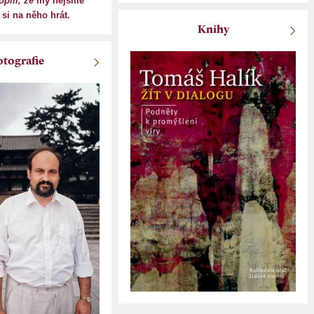
pili, že
my nejsme
i na něho hrát.
Knihy
otografie