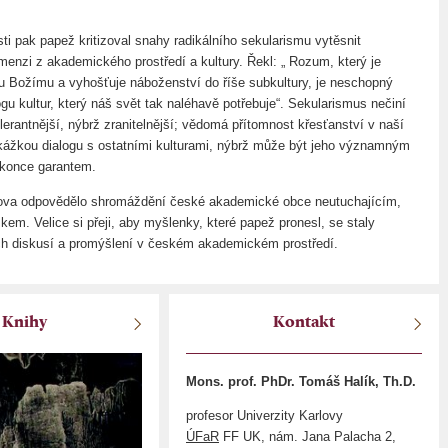
ti pak papež kritizoval snahy radikálního sekularismu vytěsnit
enzi z akademického prostředí a kultury. Řekl: „ Rozum, který je
 Božímu a vyhošťuje náboženství do říše subkultury, je neschopný
ogu kultur, který náš svět tak naléhavě potřebuje“. Sekularismus nečiní
tolerantnější, nýbrž zranitelnější; vědomá přítomnost křesťanství v naší
ekážkou dialogu s ostatními kulturami, nýbrž může být jeho významným
konce garantem.
ova odpovědělo shromáždění české akademické obce neutuchajícím,
kem. Velice si přeji, aby myšlenky, které papež pronesl, se staly
h diskusí a promýšlení v českém akademickém prostředí.
Knihy
Kontakt
Mons. prof. PhDr. Tomáš Halík, Th.D.
profesor Univerzity Karlovy
ÚFaR
FF UK, nám. Jana Palacha 2,