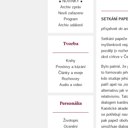
● NOVINKY ●
Archiv zpráv
Nově zařazeno
Program
SETKÁNÍ PAPE
Archiv událostí
příspěvek do a
Setkání papeže 
Tvorba
myšlenkově nejz
později (v rozho
úkol církve v Č
Knihy
Bylo patrné, že 
Proslovy a kázání
to formovalo je
Články a eseje
kdo studuje jeh
Rozhovory
patří apel na „no
Audio a video
alternativu jak
relativismu. Ta
dialogem kardi
Personália
Katolické akade
se potřebují na
pak papež obohat
Životopis
umožňuje dialog 
Ocenění