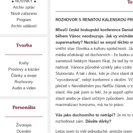
● NOVINKY ●
Te
Archiv zpráv
Nově zařazeno
Program
ROZHOVOR S RENATOU KALENSKOU PRO L
Archiv událostí
Mluvčí české biskupské konference Danie
během Vánoc neodsuzuje. Jak vy vnímáte 
supermarkety? Neztrácí se smysl těchto 
Tvorba
vnitřní stav člověka a kulturu společnosti. Já
média očekávají od duchovních - že budou
sametově hebkým hlasem říkat, že teď by měl
Knihy
naštvat. Vánoce původně vznikly jako vzdor
Proslovy a kázání
Slunovratu. A tak i dnes, kdo je chce slavit
Články a eseje
"vyvzdorovat", nebýt konformní s okolím. V
Rozhovory
přečetl v Neviditelném psu Neffův článek o 
Audio a video
slavit. Ale pak jsem si řekl, že je aspoň up
slavit anebo je slavit určitým způsobem. Jest
maximalizaci konzumu, má na to právo.
Personália
Vás jako duchovního to netrápí?
Je mi to 
rozhodnout sám.
Dáváte dárky?
Životopis
Letos jsem to měl jednoduché, protože jsem 
Ocenění