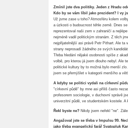
Zmínil jste dva politiky. Jeden z Hradu od
Kdo by se vám líbil jako prezident? I vy 
Už jsme zase u toho? Atmosféru kolem volby po
a úzkosti o budoucnost téhle země. Dnes se n
reprezentoval naši zem v zahraničí a nejlépe
nejméně vadil politickým stranám. Z těch jme
nejpřijatelnější asi právě Petr Pithart. Ale 
strany neprosadí žádného ze svých kandidát
Třeba hledání nějaké osobnosti spíše z aka
volbě, pro kterou já jsem dlouho nebyl. Ale
politické kultury by to možná bylo menší zlo
jsem se přemýšlet v kategorii menšího a větš
A kdyby se politici vydali na církevní půd
"církevní půdě" by mne asi příliš často neza
profesorem sociologie, v duchovní správě js
univerzitní půdě, ve studentském kostele. A 
Řekl byste ne?
Nikdy jsem neřekl "ne". Zále
Angažoval jste se třeba v Impulsu 99. Ne
jako třeba evangelický farář Svatopluk Ka