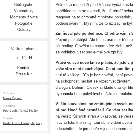
Pokud se mi podaří před Vánoci vydat knížku
Bibliografie
například jsem se rozhodl, že už téměř neb
Vzpomínky
reagovat na to ohromné množství pohlednic, 
Momenty života
podepisováním. Myslím, že to už začíná být 
Fotografie
Odkazy
Zmiňoval jste pohlednice. Chodíte vám i
zřejmě praktičtější. Ale to je zase mor těch 
půl hodiny. Člověka to potom více zlobí, než
Velikost písma
se vyklubou všechny e-mailové zprávy.
H
H
H
Právě ve své nové knize píšete, že jste v 
Kontakt
vaše víra není neochvějná. Co si pod tím 
Press Kit
titul té knížky - "Co je bez chvění, není pev
na schopnosti nechat se rozechvět životem.
dialogu s Bohem. Člověk si klade otázky, h
dynamického a pohyblivého. Nikoli strnulého
© design
Marek Šilpoch
V této souvislosti se zmiňujete o svých ne
© coding
přímo živočišně nesnášejí. Co vám zazlív
Petr Čertík
,
Tomáš Plešek
na věci z různých stran a ukazovat, že věci 
© rights
hlavně lidé, kteří mají černobílé vidění svět
Kristin Olson Literary Agency
odpovědích. Je jim dobře v jednoduchém obra