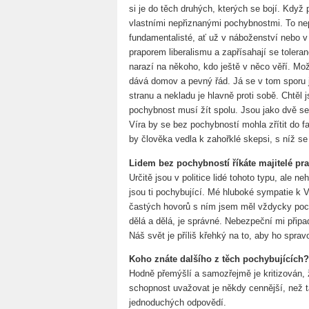
si je do těch druhých, kterých se bojí. Když p
vlastními nepřiznanými pochybnostmi. To nepl
fundamentalisté, ať už v náboženství nebo v p
praporem liberalismu a zapřísahají se toleran
narazí na někoho, kdo ještě v něco věří. Mož
dává domov a pevný řád. Já se v tom sporu j
stranu a nekladu je hlavně proti sobě. Chtěl 
pochybnost musí žít spolu. Jsou jako dvě ses
Víra by se bez pochybností mohla zřítit do 
by člověka vedla k zahořklé skepsi, s níž se 
Lidem bez pochybností říkáte majitelé prav
Určitě jsou v politice lidé tohoto typu, ale 
jsou ti pochybující. Mé hluboké sympatie k 
častých hovorů s ním jsem měl vždycky pocit,
dělá a dělá, je správné. Nebezpeční mi připada
Náš svět je příliš křehký na to, aby ho spra
Koho znáte dalšího z těch pochybujících
Hodně přemýšlí a samozřejmě je kritizován, 
schopnost uvažovat je někdy cennější, než t
jednoduchých odpovědí.