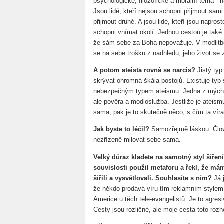
psychologické, filozofické a morální téma -
Jsou lidé, kteří nejsou schopni přijmout sami
přijmout druhé. A jsou lidé, kteří jsou napro
schopni vnímat okolí. Jednou cestou je také
že sám sebe za Boha nepovažuje. V modlitbě
se na sebe trošku z nadhledu, jeho život se
A potom ateista rovná se narcis?
Jistý ty
skrývat ohromná škála postojů. Existuje typ
nebezpečným typem ateismu. Jedna z mých te
ale pověra a modloslužba. Jestliže je ateis
sama, pak je to skutečně něco, s čím ta vír
Jak byste to léčil?
Samozřejmě láskou. Člově
nezřízeně milovat sebe sama.
Velký důraz kladete na samotný styl šíření 
souvislosti použil metaforu a řekl, že má
šířili a vysvětlovali. Souhlasíte s ním?
Já 
že někdo prodává víru tím reklamním stylem,
Americe u těch tele-evangelistů. Je to agres
Cesty jsou rozličné, ale moje cesta toto roz