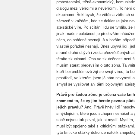
protestantský, tržně-ekonomický, komunistic
dialogu mezi věřícími a nevěřícími. To není
skupinami. Řekl bych, že většina věřících si 
zároveň v každém, kdo se deklaruje jako nev
ateistické víře. Po sčítání lidu se tvrdilo, že
jinak: naše společnost je především nábože
něco, co pořádně neznají. A v horším přípa
vlastně pořádně neznají. Dnes ubývá lidí, je
straně druhé ubývá i zcela přesvědčených at
těmito skupinami. Ona ve skutečnosti není š
musím starat především o tuto zónu. Ta vnitr
kteří bezproblémově žijí se svojí vírou, tu b
prostředí, ve kterém jsem já sám nevyrostl
smysl se vysilovat ani těmi bojovnými ateist
Právě pro šedou zónu je určena vaše kniha
znamená to, že vy jim berete pevnou půd
jejich pravdu?
Ano. Právě hněv lidí "neochv
smýšlejícím, které jsou schopni nesnášet a 
sobě nejsou tak pevní, jak si myslí. Myslím,
musí být spojeno také s kritickými otázkami
tyto kritické otázky dokonce natolik znepokoju