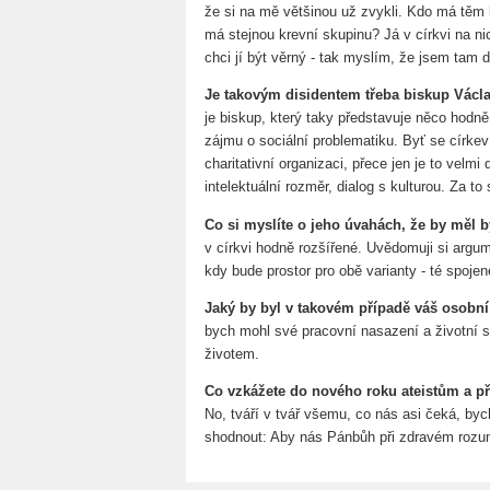
že si na mě většinou už zvykli. Kdo má těm k
má stejnou krevní skupinu? Já v církvi na ni
chci jí být věrný - tak myslím, že jsem ta
Je takovým disidentem třeba biskup Václ
je biskup, který taky představuje něco hodn
zájmu o sociální problematiku. Byť se círke
charitativní organizaci, přece jen je to velmi 
intelektuální rozměr, dialog s kulturou. Za t
Co si myslíte o jeho úvahách, že by měl 
v církvi hodně rozšířené. Uvědomuji si argume
kdy bude prostor pro obě varianty - té spojen
Jaký by byl v takovém případě váš osobn
bych mohl své pracovní nasazení a životní st
životem.
Co vzkážete do nového roku ateistům a p
No, tváří v tvář všemu, co nás asi čeká, byc
shodnout: Aby nás Pánbůh při zdravém rozum