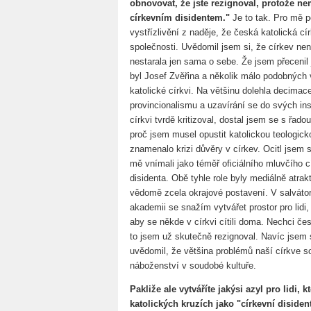
obnovovat, že jste rezignoval, protože n
církevním disidentem."
Je to tak. Pro mě 
vystřízlivění z naděje, že česká katolická cí
společnosti. Uvědomil jsem si, že církev ne
nestarala jen sama o sebe. Že jsem přecenil je
byl Josef Zvěřina a několik málo podobných 
katolické církvi. Na většinu dolehla decima
provincionalismu a uzavírání se do svých in
církvi tvrdě kritizoval, dostal jsem se s řadou
proč jsem musel opustit katolickou teologick
znamenalo krizi důvěry v církev. Ocitl jsem s
mě vnímali jako téměř oficiálního mluvčího c
disidenta. Obě tyhle role byly mediálně atrak
vědomě zcela okrajové postavení. V salváto
akademii se snažím vytvářet prostor pro lidi, 
aby se někde v církvi cítili doma. Nechci č
to jsem už skutečně rezignoval. Navíc jsem s
uvědomil, že většina problémů naší církve s
náboženství v soudobé kultuře.
Pakliže ale vytváříte jakýsi azyl pro lidi, k
katolických kruzích jako "církevní diside