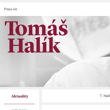
Press kit
T. Hal
Aktuality