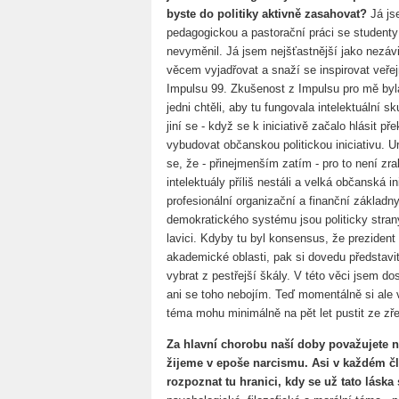
byste do politiky aktivně zasahovat?
Já js
pedagogickou a pastorační práci se studenty
nevyměnil. Já jsem nejšťastnější jako nezávi
věcem vyjadřovat a snaží se inspirovat veře
Impulsu 99. Zkušenost z Impulsu pro mě byl
jedni chtěli, aby tu fungovala intelektuální sk
jiní se - když se k iniciativě začalo hlásit 
vybudovat občanskou politickou iniciativu. Ur
se, že - přinejmenším zatím - pro to není zralá
intelektuály příliš nestáli a velká občanská
profesionální organizační a finanční základ
demokratického systému jsou politicky stran
lavici. Kdyby tu byl konsensus, že prezident 
akademické oblasti, pak si dovedu představit,
vybrat z pestřejší škály. V této věci jsem do
ani se toho nebojím. Teď momentálně si ale 
téma mohu minimálně na pět let pustit ze zře
Za hlavní chorobu naší doby považujete n
žijeme v epoše narcismu. Asi v každém čl
rozpoznat tu hranici, kdy se už tato lás