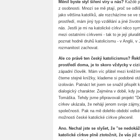
Měnil byste styl šíření víry u nás?
Každé pr
z osobnosti. Mnozí se mě ptají, proč se odli
jako většina katolíků, ale rozcházíme se ve s
prostředí, mám jiný typ vzdělání a jiné život
nás. Jestli je mi na katolické církvi něco sym
mezi ostatními církvemi - tak to je její plura
poznat hodně druhů katolicismu - v Anglii, v J
rozmanitost zachovat.
Ale co právě ten český katolicismus? Řekl 
prostředí doma, je to skoro vždycky v cizi
západní člověk. Mám víc přátel mezi kněžím
čteme stejné knížky, klademe si podobné ot
izolován. Patnáct let jsem se snažil přispět
dialogický charakter. Zejména v době, kdy js
Tomáška. Tehdy jsme připravovali projekt "D
církev ukázala, že nehájí jenom svoje zájmy,
společnosti. Pak na mě dolehlo období velké
možnosti české katolické církve přecenil.
Ano. Nechal jste se slyšet, že "se nedok
katolické církve plně ztotožnit, že vás již 