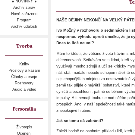
● NOVINKY ●
Te
Archiv zpráv
Nově zařazeno
Program
NAŠE DĚJINY NEKONČÍ NA VELKÝ PÁTEK
Archiv událostí
Ivo Možný v rozhovoru o sedmnáctém listo
nespornou výhodu oproti dnešku, že je sys
Dnes to lidé neumí?
Tvorba
Mám to štěstí, že většinu života trávím s ml
diferencovaná. Setkávám se s lidmi, kteří vy
Knihy
využívají mnoho zdrojů a učí se kriticky my
Proslovy a kázání
náš stát i nadále nebude schopen náležitě oc
Články a eseje
nejschopnějších odejdou za nesrovnatelně v
Rozhovory
země tak přijde o největší bohatství, které m
Audio a video
cyničtí a bezohlední, patrně se během výcho
impulsy. A ti nemají touhu se nad něčím poř
prospěch. Ano, v naší společnosti také narůs
Personália
znepokojivě hrubne.
Jak se tomu dá zabránit?
Životopis
Záleží hodně na osobním příkladu lidí, kteří j
Ocenění