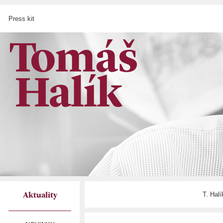
Press kit
T. Hal
Aktuality