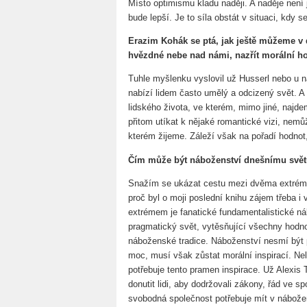
Místo optimismu kladu naději. A naděje není
bude lepší. Je to síla obstát v situaci, kdy
Erazim Kohák se ptá, jak ještě můžeme v 
hvězdné nebe nad námi, nazřít morální ho
Tuhle myšlenku vyslovil už Husserl nebo u n
nabízí lidem často umělý a odcizený svět. A 
lidského života, ve kterém, mimo jiné, naj
přitom utíkat k nějaké romantické vizi, nem
kterém žijeme. Záleží však na pořadí hodnot
Čím může být náboženství dnešnímu svě
Snažím se ukázat cestu mezi dvěma extrémy, 
proč byl o moji poslední knihu zájem třeba 
extrémem je fanatické fundamentalistické ná
pragmatický svět, vytěsňující všechny hodno
náboženské tradice. Náboženství nesmí být p
moc, musí však zůstat morální inspirací. Ne
potřebuje tento pramen inspirace. Už Alexis T
donutit lidi, aby dodržovali zákony, řád ve sp
svobodná společnost potřebuje mít v nábožens