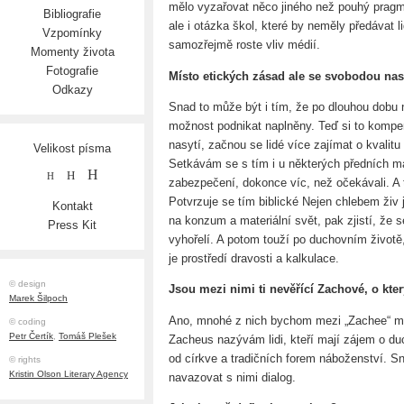
mělo vyzařovat něco jiného než pouhý pragm
Bibliografie
ale i otázka škol, které by neměly předávat 
Vzpomínky
samozřejmě roste vliv médií.
Momenty života
Fotografie
Místo etických zásad ale se svobodou nas
Odkazy
Snad to může být i tím, že po dlouhou dobu n
možnost podnikat naplněny. Teď si to kompe
nasytí, začnou se lidé více zajímat o kvalitu
Velikost písma
Setkávám se s tím i u některých předních ma
H
H
H
zabezpečení, dokonce víc, než očekávali. A 
Potvrzuje se tím biblické Nejen chlebem živ j
Kontakt
na konzum a materiální svět, pak zjistí, že s
Press Kit
vyhořelí. A potom touží po duchovním životě, 
je prostředí dravosti a kalkulace.
© design
Jsou mezi nimi ti nevěřící Zachové, o kte
Marek Šilpoch
Ano, mnohé z nich bychom mezi „Zachee“ mo
© coding
Petr Čertík
,
Tomáš Plešek
Zacheus nazývám lidi, kteří mají zájem o duc
od církve a tradičních forem náboženství. S
© rights
Kristin Olson Literary Agency
navazovat s nimi dialog.