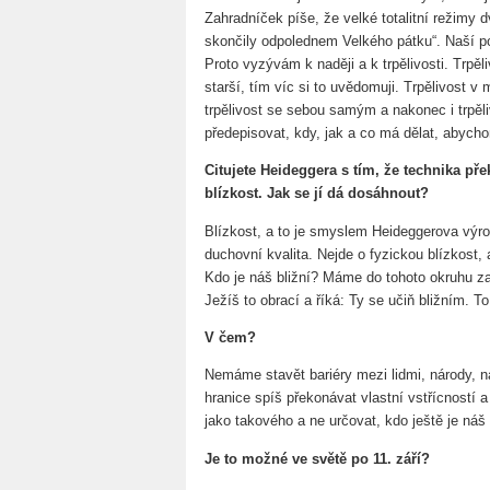
Zahradníček píše, že velké totalitní režimy d
skončily odpolednem Velkého pátku“. Naší po
Proto vyzývám k naději a k trpělivosti. Trpě
starší, tím víc si to uvědomuji. Trpělivost v 
trpělivost se sebou samým a nakonec i trpě
předepisovat, kdy, jak a co má dělat, abychom
Citujete Heideggera s tím, že technika pře
blízkost. Jak se jí dá dosáhnout?
Blízkost, a to je smyslem Heideggerova výro
duchovní kvalita. Nejde o fyzickou blízkost, 
Kdo je náš bližní? Máme do tohoto okruhu z
Ježíš to obrací a říká: Ty se učiň bližním. To
V čem?
Nemáme stavět bariéry mezi lidmi, národy, n
hranice spíš překonávat vlastní vstřícností 
jako takového a ne určovat, kdo ještě je náš 
Je to možné ve světě po 11. září?