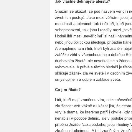
Jak vlastně definujete ateistu?
Snažím se ukázat, že pod názvem věřící i n
životních postojů. Jako mezi věřícími jsou jak 
moudrostí a tolerancí, tak i někteří, kteří jso
sebeprosazení, tajk jsou i rozdíly mezi „nevěř
Hodně lidí mezi „nevěřícími“ si našli náhradn
nebo jinou politickou ideologii, případně kari
Ale najdeme tam i lidi, kteří byli zraněni něj
zatěžko věřit v všemohoucího a dobrého Boha
duchovním životě, ale nesetkali se s žádnou 
vyhovovala. A právě s těmito hledači je třeba 
skličuje zážitek zla ve světě i v osobním živ
smysluplném a dobrém základě světa.
Co jim říkáte?
Lidi, kteří mají zraněnou víru, nelze přesvědč
zkušenost vzít vážně a ukázat jim, že cest
víry je drama, ke kterému patří i chvíle, kdy 
nenabízí v podobě definic, ale v podobě pří
příběhu Ježíše Nazaretského, jsou i hodiny V
zkušenost obejmout. A říct zraněným, že dě