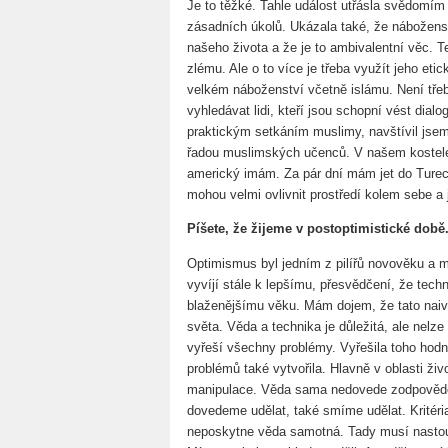
Je to těžké. Tahle událost utřásla svědomím 
zásadních úkolů. Ukázala také, že náboženst
našeho života a že je to ambivalentní věc. 
zlému. Ale o to více je třeba využít jeho eti
velkém náboženství včetně islámu. Není třeb
vyhledávat lidi, kteří jsou schopní vést dialo
praktickým setkáním muslimy, navštívil jsem
řadou muslimských učenců. V našem kostele
americký imám. Za pár dní mám jet do Turec
mohou velmi ovlivnit prostředí kolem sebe a j
Píšete, že žijeme v postoptimistické dob
Optimismus byl jedním z pilířů novověku a 
vyvíjí stále k lepšímu, přesvědčení, že tec
blaženějšímu věku. Mám dojem, že tato naiv
světa. Věda a technika je důležitá, ale nelz
vyřeší všechny problémy. Vyřešila toho hodn
problémů také vytvořila. Hlavně v oblasti živ
manipulace. Věda sama nedovede zodpovědě
dovedeme udělat, také smíme udělat. Kritéri
neposkytne věda samotná. Tady musí nastoupit