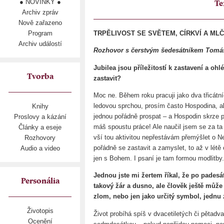
● NOVINKY ●
Te
Archiv zpráv
Nově zařazeno
Program
TRPĚLIVOST SE SVĚTEM, CÍRKVÍ A MLČÍ
Archiv událostí
Rozhovor s čerstvým šedesátníkem Tom
Jubilea jsou příležitostí k zastavení a oh
Tvorba
zastavit?
Moc ne. Během roku pracuji jako dva třicátn
ledovou sprchou, prosím často Hospodina, a
Knihy
jednou pořádně prospat – a Hospodin skrze p
Proslovy a kázání
máš spoustu práce! Ale naučil jsem se za ta 
Články a eseje
vší tou aktivitou nepřestávám přemýšlet o 
Rozhovory
pořádně se zastavit a zamyslet, to až v lét
Audio a video
jen s Bohem. I psaní je tam formou modlitby.
Jednou jste mi žertem říkal, že po padesát
Personália
takový žár a dusno, ale člověk ještě může
zlom, nebo jen jako určitý symbol, jednu z
Životopis
Život probíhá spíš v dvacetiletých či pětadv
Ocenění