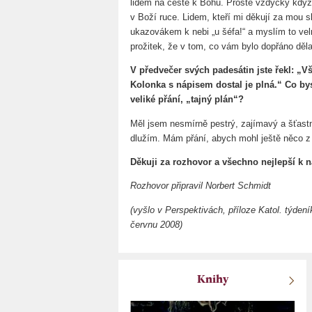
lidem na cestě k Bohu. Prostě vždycky když
v Boží ruce. Lidem, kteří mi děkují za mou s
ukazovákem k nebi „u šéfa!“ a myslím to vel
prožitek, že v tom, co vám bylo dopřáno dělat,
V předvečer svých padesátin jste řekl: „V
Kolonka s nápisem dostal je plná.“ Co by
veliké přání, „tajný plán“?
Měl jsem nesmírně pestrý, zajímavý a šťast
dlužím. Mám přání, abych mohl ještě něco z 
Děkuji za rozhovor a všechno nejlepší k 
Rozhovor připravil Norbert Schmidt
(vyšlo v Perspektivách, příloze Katol. týde
červnu 2008)
Knihy