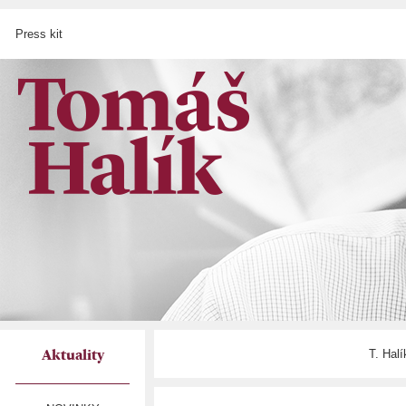
Press kit
T. Hal
Aktuality