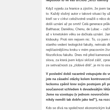
Nepůsobí to ve vás určitou „krizi identity
Když vyjedu za hranice a zjistím, že jsem 
to. Každý slušný autor v takové situaci by už 
kteří se v církvi celoživotně snažili o něco 
došli uznání až po smrti! Celá generace průk
Balthasar, Daniélou, Chenu, de Lubac – zažív
až v kmetském věku se dočkala uznání. Jan Pa
klobouky. Proti nim nejsem nic. To, co jsem s
starého vedení teologické fakulty, netrvalo d
nejšťastnějšímu kroku v mém pracovním živ
filozofickou fakultu. Dnes mě před kamenová
slova, za která jsem kdysi sklízel zášť, zpr
ze setrvačnosti za „zlobivé dítě“, je mi to 
V poslední době razantně vstupujete do veř
jste na zásadní otázky kolem kontroverzní
leckomu zpěnil krev svým postojem při pr
současnost vzhledem k devadesátým létům
Jsme na vzestupu (v jednom novoročním 
nikdy neměli tak dobře jako teď“), na rozc
Kdo se dívá na společnost ekonomickým ku