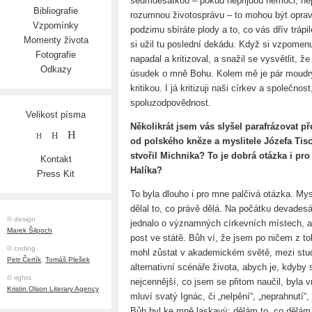
sedmdesátkou – pokud nepřijdou nemoci, nep
Bibliografie
rozumnou životosprávu – to mohou být opravd
Vzpomínky
podzimu sbíráte plody a to, co vás dřív tráp
Momenty života
si užil tu poslední dekádu. Když si vzpomenu
Fotografie
napadal a kritizoval, a snažil se vysvětlit,
Odkazy
úsudek o mně Bohu. Kolem mě je pár moudrých
kritikou. I já kritizuji naši církev a společno
spoluzodpovědnost.
Velikost písma
Několikrát jsem vás slyšel parafrázovat 
H
H
H
od polského kněze a myslitele Józefa Tis
stvořil Michnika? To je dobrá otázka i pro
Kontakt
Halíka?
Press Kit
To byla dlouho i pro mne palčivá otázka. My
dělal to, co právě dělá. Na počátku devadesá
© design
jednalo o významných církevních místech, a 
Marek Šilpoch
post ve státě. Bůh ví, že jsem po ničem z to
© coding
mohl zůstat v akademickém světě, mezi stud
Petr Čertík
,
Tomáš Plešek
alternativní scénáře života, abych je, kdyby 
© rights
nejcennější, co jsem se přitom naučil, byla vn
Kristin Olson Literary Agency
mluví svatý Ignác, či „nelpění“, „neprahnutí
Bůh byl ke mně laskavý: dělám to, co dělám n