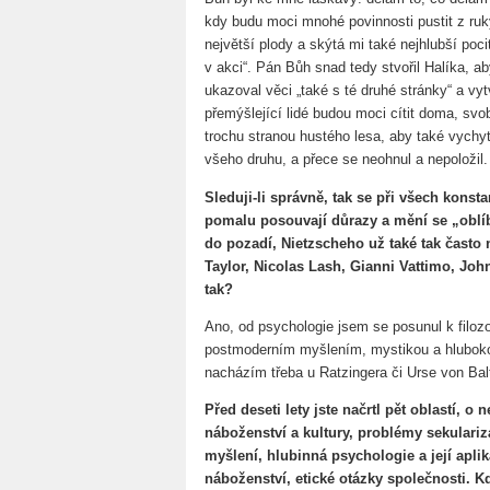
kdy budu moci mnohé povinnosti pustit z ru
největší plody a skýtá mi také nejhlubší poci
v akci“. Pán Bůh snad tedy stvořil Halíka, a
ukazoval věci „také s té druhé stránky“ a vy
přemýšlející lidé budou moci cítit doma, svob
trochu stranou hustého lesa, aby také vychy
všeho druhu, a přece se neohnul a nepoložil.
Sleduji-li správně, tak se při všech kons
pomalu posouvají důrazy a mění se „oblíb
do pozadí, Nietzscheho už také tak často 
Taylor, Nicolas Lash, Gianni Vattimo, John
tak?
Ano, od psychologie jsem se posunul k filozo
postmoderním myšlením, mystikou a hlubokou o
nacházím třeba u Ratzingera či Urse von Bal
Před deseti lety jste načrtl pět oblastí, o
náboženství a kultury, problémy sekulariz
myšlení, hlubinná psychologie a její aplika
náboženství, etické otázky společnosti. K