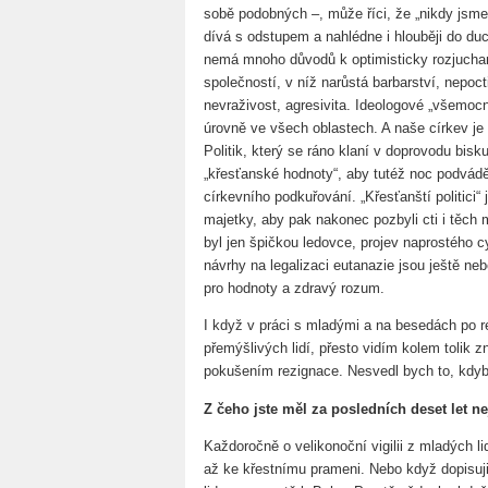
sobě podobných –, může říci, že „nikdy jsme 
dívá s odstupem a nahlédne i hlouběji do du
nemá mnoho důvodů k optimisticky rozjuch
společností, v níž narůstá barbarství, nepoct
nevraživost, agresivita. Ideologové „všemocné
úrovně ve všech oblastech. A naše církev je 
Politik, který se ráno klaní v doprovodu bisk
„křesťanské hodnoty“, aby tutéž noc podvádě
církevního podkuřování. „Křesťanští politici“
majetky, aby pak nakonec pozbyli cti i těch 
byl jen špičkou ledovce, projev naprostého 
návrhy na legalizaci eutanazie jsou ještě n
pro hodnoty a zdravý rozum.
I když v práci s mladými a na besedách po 
přemýšlivých lidí, přesto vidím kolem tolik 
pokušením rezignace. Nesvedl bych to, kdyby
Z čeho jste měl za posledních deset let ne
Každoročně o velikonoční vigilii z mladých li
až ke křestnímu prameni. Nebo když dopisu