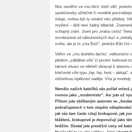
Moc nevěřím ve víru těch, kteří věří, protože
společensky užitečné či morálně povznášející
miluje, mohou být ty ostatní věci přidány. Vě
myšlení – dítě není žádný blbeček. Znamená 
schopný zrání. Jsem pro „malou cestu“ Terezi
osvobozená od náboženských iluzí a „metafyz
světa, ale je to „víra Boží“, protože Bůh činí
Věřím ve „víru druhého dechu“, velikonoční 
předtím „zděděné víře“ či prvotní horlivosti 
takové situaci se někteří obracejí k ateismu
křečovité víře typu „hip, hip, hurá – alelujá“,
mlčenlivou trpělivost naděje. Víra je mnohdy
Nemálo našich katolíků vás pořád vnímá ja
rovnou jako „modernistu“. Asi jste už vys
Přitom jste oblíbeným autorem ve „fundam
pokračujeme-li v tom slepém nálepkování
jak vás tam často citují biskupové, jak js
klášterů, biskupové je doporučují jako t
kněžím. Dostal jste prestižní ceny od kat