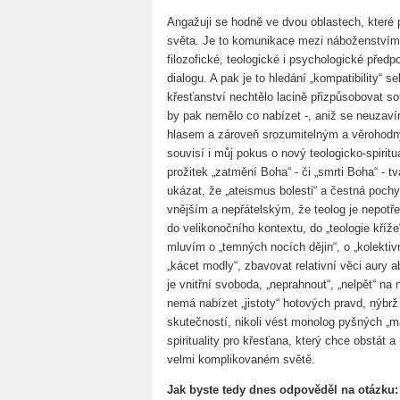
Angažuji se hodně ve dvou oblastech, které 
světa. Je to komunikace mezi náboženstvími
filozofické, teologické i psychologické předp
dialogu. A pak je to hledání „kompatibility“ s
křesťanství nechtělo lacině přizpůsobovat s
by pak nemělo co nabízet -, aniž se neuzaví
hlasem a zároveň srozumitelným a věrohodný
souvisí i můj pokus o nový teologicko-spirit
prožitek „zatmění Boha“ - či „smrti Boha“ - tv
ukázat, že „ateismus bolesti“ a čestná poch
vnějším a nepřátelským, že teolog je nepotře
do velikonočního kontextu, do „teologie kříž
mluvím o „temných nocích dějin“, o „kolektivn
„kácet modly“, zbavovat relativní věci aury 
je vnitřní svoboda, „neprahnout“, „nelpět“ na
nemá nabízet „jistoty“ hotových pravd, nýbrž 
skutečností, nikoli vést monolog pyšných „m
spirituality pro křesťana, který chce obstát 
velmi komplikovaném světě.
Jak byste tedy dnes odpověděl na otázku: 