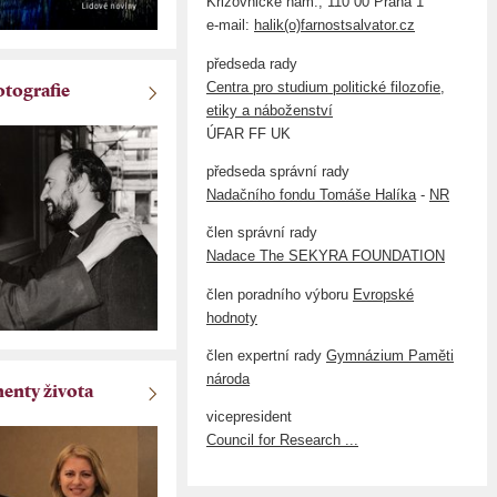
Křižovnické nám., 110 00 Praha 1
e-mail:
halik(o)farnostsalvator.cz
předseda rady
Centra pro studium politické filozofie,
otografie
etiky a náboženství
ÚFAR FF UK
předseda správní rady
Nadačního fondu Tomáše Halíka
-
NR
člen správní rady
Nadace The SEKYRA FOUNDATION
člen poradního výboru
Evropské
hodnoty
člen expertní rady
Gymnázium Paměti
národa
nty života
vicepresident
Council for Research ...