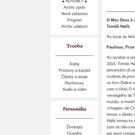
● NOVINKY ●
Archiv zpráv
Nově zařazeno
Program
O Meu Deus é 
Archiv událostí
Tomáš Halík
Ao tocar as fe
Tvorba
Paulinas, Prio
Ao receber a no
2014, Tomás Hal
Knihy
aniversário do p
Proslovy a kázání
«cultura da prox
Články a eseje
no livro Dotkni 
Rozhovory
com o título O 
Audio a video
«evangelho de 
mundo: a miséri
«chagas» de Cri
Personália
temos o direito
Halik tornou-se
com os não-cren
Životopis
por esse compro
Ocenění