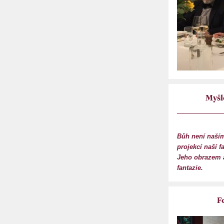
Myšl
Bůh není naším
projekcí naší f
Jeho obrazem a
fantazie.
F