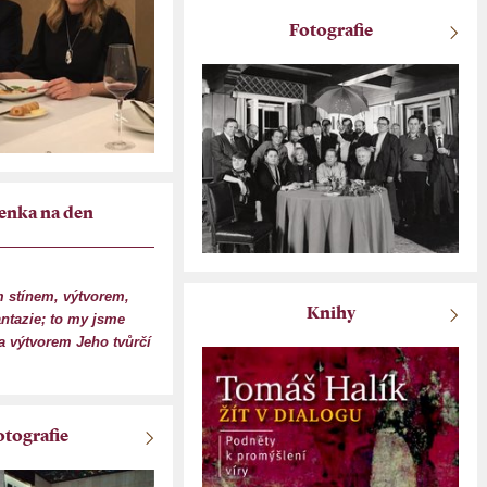
Fotografie
enka na den
 stínem, výtvorem,
Knihy
antazie; to my jsme
 výtvorem Jeho tvůrčí
otografie