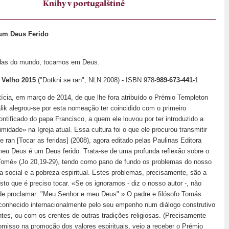
Knihy v portugalštině
um Deus Ferido
ridas do mundo, tocamos em Deus.
r Velho 2015
("Dotkni se ran", NLN 2008) - ISBN 978-
989-673-441
-1
tícia, em março de 2014, de que lhe fora atribuído o Prémio Templeton
ik alegrou-se por esta nomeação ter coincidido com o primeiro
ontificado do papa Francisco, a quem ele louvou por ter introduzido a
imidade» na Igreja atual. Essa cultura foi o que ele procurou transmitir
se ran [Tocar as feridas] (2008), agora editado pelas Paulinas Editora
meu Deus é um Deus ferido. Trata-se de uma profunda reflexão sobre o
Tomé» (Jo 20,19-29), tendo como pano de fundo os problemas do nosso
a social e a pobreza espiritual. Estes problemas, precisamente, são a
sto que é preciso tocar. «Se os ignoramos - diz o nosso autor -, não
 de proclamar: "Meu Senhor e meu Deus".» O padre e filósofo Tomás
 conhecido internacionalmente pelo seu empenho num diálogo construtivo
tes, ou com os crentes de outras tradições religiosas. (Precisamente
misso na promoção dos valores espirituais, veio a receber o Prémio