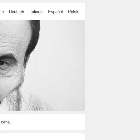
sh
Deutsch
Italiano
Español
Polski
 cena
.