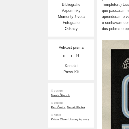
Templeton.) Ess
Bibliografie
que passaram m
Vzpomínky
aprenderam o va
Momenty života
e sonhavam com 
Fotografie
dos pobres e opr
Odkazy
Velikost písma
H
H
H
Kontakt
Press Kit
© design
Marek Šilpoch
© coding
Petr Čertík
,
Tomáš Plešek
© rights
Kristin Olson Literary Agency