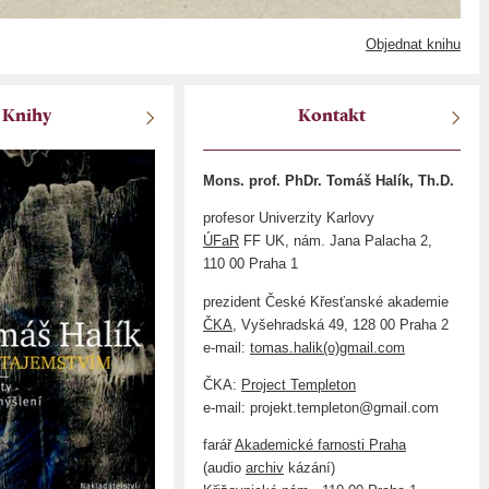
Objednat knihu
Knihy
Kontakt
Mons. prof. PhDr. Tomáš Halík, Th.D.
profesor Univerzity Karlovy
ÚFaR
FF UK, nám. Jana Palacha 2,
110 00 Praha 1
prezident České Křesťanské akademie
ČKA
, Vyšehradská 49, 128 00 Praha 2
e-mail:
tomas.halik(o)gmail.com
ČKA:
Project Templeton
e-mail: projekt.templeton@gmail.com
farář
Akademické farnosti Praha
(audio
archiv
kázání)