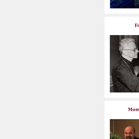
F
Mome