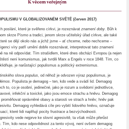
K věcem veřejným
PULISMU V GLOBALIZOVANÉM SVĚTĚ (červen 2017)
 poslání, které je svěřeno církvi, je rozeznávat
znamení doby
. Bůh k
om skrze Písmo a tradici, jenom skrze učitelský úřad církve, ale také
 které se dějí okolo nás a jichž jsme – ať chceme, nebo nechceme –
ligenci víry patří umění dobře rozeznávat, interpretovat tato znamení
ě na ně odpovídat. Tím strašidlem, které dnes obchází Evropou (a nejen
štěstí není komunismus, jak tvrdili Marx a Engels v roce 1848. Tím, co
lidňuje, je narůstající populismus a politický extremismus.
tinského slova
populus
, od něhož je odvozen výraz populismus, je
démos
. Populista je demagog – ten, kdo vede a svádí lid. Demagog
ech to, co je osobní, jedinečné, jako je rozum a svědomí jednotlivce,
 davové, infekční a toxické, jako jsou emoce strachu a hněvu. Demagog
í proměňovat oprávněné obavy a starosti ve strach a hněv; hněv pak
resivitu. Demagog vyhledává cíle pro vybití lidového hněvu, označuje
tuací, které lidi naplňují pocity frustrace a bezvýchodnosti.
resivity vede nejprve ke slovní agresivitě, ta však může přerůst
nů. Tím, kdo nese odpovědnost za tento vývoj, není ovšem demagog