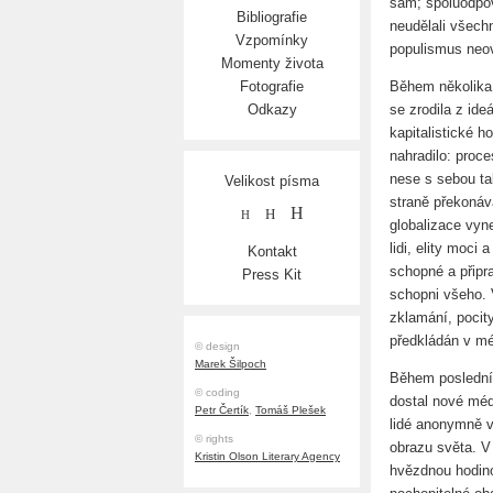
sám; spoluodpově
Bibliografie
neudělali všechn
Vzpomínky
populismus neovl
Momenty života
Během několika 
Fotografie
se zrodila z ide
Odkazy
kapitalistické 
nahradilo: proce
nese s sebou ta
Velikost písma
straně překonáv
H
H
H
globalizace vyne
lidi, elity moci
Kontakt
schopné a připra
Press Kit
schopni všeho. V
zklamání, pocity
předkládán v mé
© design
Marek Šilpoch
Během poslední 
© coding
dostal nové méd
Petr Čertík
,
Tomáš Plešek
lidé anonymně 
© rights
obrazu světa. V t
Kristin Olson Literary Agency
hvězdnou hodino