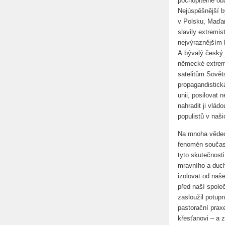
pochopitelné oba
Nejúspěšnější b
v Polsku, Maďar
slavily extremis
nejvýraznějším 
A bývalý český 
německé extremi
satelitům Sovět
propagandistick
unii, posilovat 
nahradit ji vlá
populistů v naš
Na mnoha vědec
fenomén současn
tyto skutečnosti
mravního a duch
izolovat od naš
před naší spole
zasloužil potupn
pastorační praxe
křesťanovi – a 