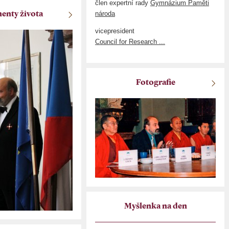
člen expertní rady
Gymnázium Paměti
národa
nty života
vicepresident
Council for Research ...
Fotografie
Myšlenka na den