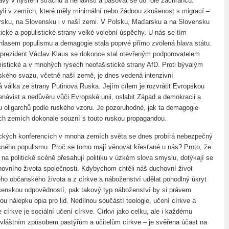
vy v hysterii strachu a nenávisti a pasovat se do role zachránců.
yli v zemích, které měly minimální nebo žádnou zkušenost s migrací –
sku, na Slovensku i v naší zemi. V Polsku, Maďarsku a na Slovensku
tické a populistické strany velké volební úspěchy. U nás se tím
hlasem populismu a demagogie stala poprvé přímo zvolená hlava státu.
prezident Václav Klaus se dokonce stal otevřeným podporovatelem
stické a v mnohých rysech neofašistické strany AfD. Proti bývalým
ského svazu, včetně naší země, je dnes vedená intenzivní
á válka ze strany Putinova Ruska. Jejím cílem je rozvrátit Evropskou
nenávist a nedůvěru vůči Evropské unii, oslabit Západ a demokracii a
dou oligarchů podle ruského vzoru. Je pozoruhodné, jak ta demagogie
ich zemích dokonale souzní s touto ruskou propagandou.
kých konferencích v mnoha zemích světa se dnes probírá nebezpečný
ého populismu. Proč se tomu mají věnovat křesťané u nás? Proto, že
 na politické scéně přesahují politiku v úzkém slova smyslu, dotýkají se
ovního života společnosti. Kdybychom chtěli náš duchovní život
eho občanského života a z církve a náboženství udělat pohodlný úkryt
čenskou odpovědností, pak takový typ náboženství by si právem
ou nálepku opia pro lid. Nedílnou součástí teologie, učení církve a
 církve je sociální učení církve. Církvi jako celku, ale i každému
zvláštním způsobem pastýřům a učitelům církve – je svěřena účast na