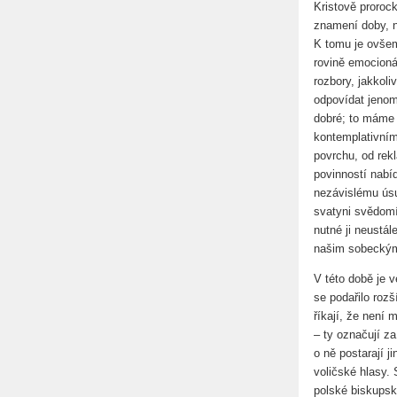
Kristově proroc
znamení doby, n
K tomu je ovšem
rovině emocioná
rozbory, jakkol
odpovídat jenom
dobré; to máme 
kontemplativním
povrchu, od rek
povinností nabíd
nezávislému úsu
svatyni svědomí 
nutné ji neustál
našim sobeckým
V této době je 
se podařilo rozší
říkají, že není 
– ty označují z
o ně postarají j
voličské hlasy.
polské biskupsk