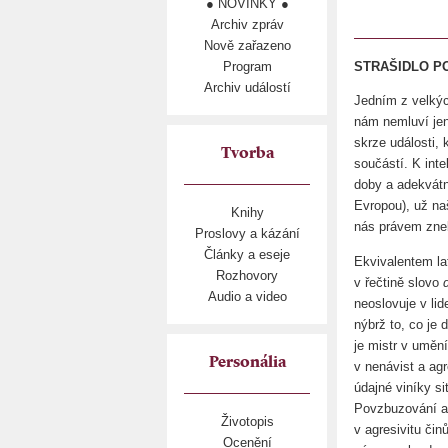
● NOVINKY ●
Archiv zpráv
Nově zařazeno
Program
STRAŠIDLO PO
Archiv událostí
Jedním z velkých
nám nemluví jen
skrze události,
Tvorba
součástí. K inte
doby a adekvátn
Evropou), už na
Knihy
nás právem znek
Proslovy a kázání
Články a eseje
Ekvivalentem la
Rozhovory
v řečtině slovo
Audio a video
neoslovuje v lid
nýbrž to, co je
je mistr v uměn
Personália
v nenávist a ag
údajné viníky si
Povzbuzování ag
Životopis
v agresivitu či
Ocenění