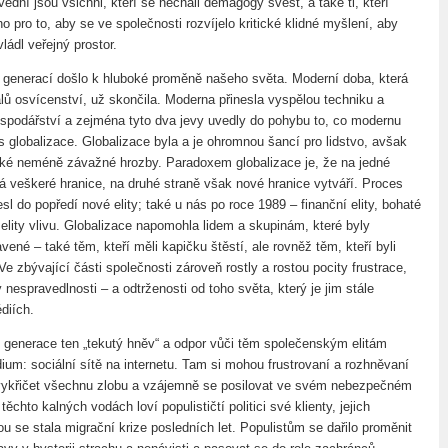
dní jsou všichni, kteří se nechali demagogy svést, a také ti, kteří
o pro to, aby se ve společnosti rozvíjelo kritické klidné myšlení, aby
ádl veřejný prostor.
generací došlo k hluboké proměně našeho světa. Moderní doba, která
álů osvícenství, už skončila. Moderna přinesla vyspělou techniku a
hospodářství a zejména tyto dva jevy uvedly do pohybu to, co modernu
s globalizace. Globalizace byla a je ohromnou šancí pro lidstvo, avšak
ké neméně závažné hrozby. Paradoxem globalizace je, že na jedné
á veškeré hranice, na druhé straně však nové hranice vytváří. Proces
sl do popředí nové elity; také u nás po roce 1989 – finanční elity, bohaté
 a elity vlivu. Globalizace napomohla lidem a skupinám, které byly
vené – také těm, kteří měli kapičku štěstí, ale rovněž těm, kteří byli
e zbývající části společnosti zároveň rostly a rostou pocity frustrace,
 nespravedlnosti – a odtrženosti od toho světa, který je jim stále
diích.
generace ten „tekutý hněv“ a odpor vůči těm společenským elitám
ium: sociální sítě na internetu. Tam si mohou frustrovaní a rozhněvaní
vykřičet všechnu zlobu a vzájemně se posilovat ve svém nebezpečném
ěchto kalných vodách loví populističtí politici své klienty, jejich
u se stala migrační krize posledních let. Populistům se dařilo proměnit