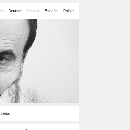
sh
Deutsch
Italiano
Español
Polski
 cena
.