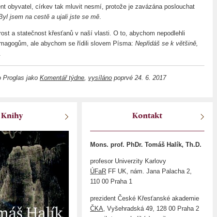
ent obyvatel, církev tak mluvit nesmí, protože je zavázána poslouchat
Byl jsem na cestě a ujali jste se mě
.
st a statečnost křesťanů v naší vlasti. O to, abychom nepodlehli
emagogům, ale abychom se řídili slovem Písma:
Nepřidáš se k většině,
.
o Proglas jako
Komentář týdne
,
vysíláno
poprvé 24. 6. 2017
Knihy
Kontakt
Mons. prof. PhDr. Tomáš Halík, Th.D.
profesor Univerzity Karlovy
ÚFaR
FF UK, nám. Jana Palacha 2,
110 00 Praha 1
prezident České Křesťanské akademie
ČKA
, Vyšehradská 49, 128 00 Praha 2