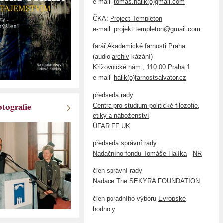
e-mail:
tomas.halik(o)gmail.com
ČKA:
Project Templeton
e-mail: projekt.templeton@gmail.com
farář
Akademické farnosti Praha
(audio
archiv
kázání)
Křižovnické nám., 110 00 Praha 1
e-mail:
halik(o)farnostsalvator.cz
předseda rady
Centra pro studium politické filozofie,
otografie
etiky a náboženství
ÚFAR FF UK
předseda správní rady
Nadačního fondu Tomáše Halíka
-
NR
člen správní rady
Nadace The SEKYRA FOUNDATION
člen poradního výboru
Evropské
hodnoty