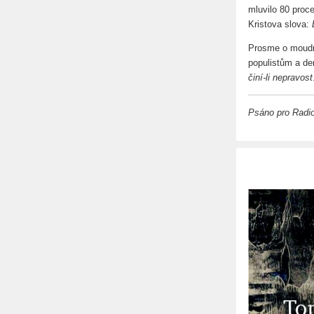
mluvilo 80 proc
Kristova slova:
Prosme o moudro
populistům a d
činí-li nepravost
Psáno pro Radi