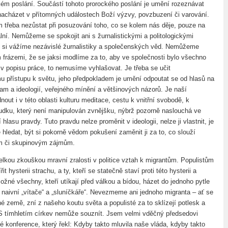
kém poslání. Součástí tohoto prorockého poslání je umění rozeznávat
acházet v přítomných událostech Boží výzvy, povzbuzení či varování.
 třeba nezůstat při posuzování toho, co se kolem nás děje, pouze na
lní. Nemůžeme se spokojit ani s žurnalistickými a politologickými
iv si vážíme nezávislé žurnalistiky a společenských věd. Nemůžeme
 frázemi, že se jaksi modlíme za to, aby ve společnosti bylo všechno
v popisu práce, to nemusíme vyhlašovat. Je třeba se učit
u přístupu k světu, jeho předpokladem je umění odpoutat se od hlasů na
lam a ideologií, veřejného mínění a většinových názorů. Je naší
nout i v této oblasti kulturu meditace, cestu k vnitřní svobodě, k
dku, který není manipulován zvnějšku, nýbrž pozorně naslouchá ve
hlasu pravdy. Tuto pravdu nelze proměnit v ideologii, nelze ji vlastnit, je
e hledat, být si pokorně vědom pokušení zaměnit ji za to, co slouží
 či skupinovým zájmům.
velkou zkouškou mravní zralosti v politice vztah k migrantům. Populistům
řit hysterii strachu, a ty, kteří se statečně staví proti této hysterii a
možné všechny, kteří utíkají před válkou a bídou, házet do jednoho pytle
a naivní „vítače“ a „sluníčkáře“. Nevezmeme ani jednoho migranta – ať se
iné země, zní z našeho koutu světa a populisté za to sklízejí potlesk a
 S tímhletím církev nemůže souznít. Jsem velmi vděčný předsedovi
é konference, který řekl: Kdyby takto mluvila naše vláda, kdyby takto