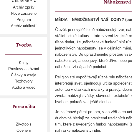
● NOVINKY ●
Náboženství 
Archiv zpráv
Nově zařazeno
Program
MÉDIA – NÁBOŽENSTVÍ NAŠÍ DOBY? (pod
Archiv událostí
Člověk je nevyléčitelně náboženský tvor, ná
stálicí lidské kultury – tato tvrzení lze jist
třeba dodat, že „náboženské funkce“ plní různ
Tvorba
jednotlivých náboženství se v dějinách mění.
náboženství. Do uprázdněného prostoru však
náboženství, anebo jevy, které dříve nebo p
Knihy
náboženství nápadně podobat.
Proslovy a kázání
Články a eseje
Religionisté vypočítávají různé role nábože
Rozhovory
interpretují svět, sjednocují určitá společenst
Audio a video
autoritou v otázkách morálky a pravdy, dopr
života, nabízejí svátky, slavnosti, extatické
bychom pokračovat ještě dlouho.
Personália
Je zajímavé pátrat po tom, v co věří a co uctí
duchovně hledají za hranicemi tradičních n
tím, které z uvedených funkcí náboženství (a
Životopis
náhražky náboženství plní.
Ocenění