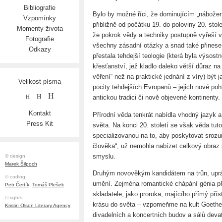
Bibliografie
Bylo by možné říci, že dominujícím „nábožen
Vzpomínky
přibližně od počátku 19. do poloviny 20. stol
Momenty života
že pokrok vědy a techniky postupně vyřeší 
Fotografie
všechny zásadní otázky a snad také přinese
Odkazy
přestala tehdejší teologie (která byla výso
křesťanství, jež kladlo daleko větší důraz na 
věření“ než na praktické jednání z víry) být
Velikost písma
pocity tehdejších Evropanů – jejich nové pohl
H
H
antickou tradici či nově objevené kontinenty.
H
Kontakt
Přírodní věda tenkrát nabídla vhodný jazyk 
Press Kit
světa. Na konci 20. století se však věda tuto 
specializovanou na to, aby poskytovat srozum
člověka“, už nemohla nabízet celkový obraz 
smyslu.
© design
Marek Šilpoch
Druhým novověkým kandidátem na trůn, uprá
© coding
umění. Zejména romantické chápání génia pře
Petr Čertík
,
Tomáš Plešek
skladatele, jako proroka, majícího přímý př
© rights
krásu do světa – vzpomeňme na kult Goethe
Kristin Olson Literary Agency
divadelních a koncertních budov a sálů deva