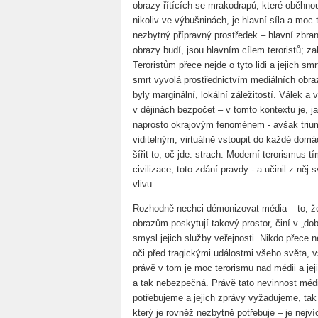
obrazy řítících se mrakodrapů, které oběhno
nikoliv ve výbušninách, je hlavní síla a moc
nezbytný přípravný prostředek – hlavní zbra
obrazy budí, jsou hlavním cílem teroristů; za
Teroristům přece nejde o tyto lidi a jejich sm
smrt vyvolá prostřednictvím mediálních obra
byly marginální, lokální záležitostí. Válek 
v dějinách bezpočet – v tomto kontextu je, ja
naprosto okrajovým fenoménem - avšak triumf
viditelným, virtuálně vstoupit do každé domác
šířit to, oč jde: strach. Moderní terorismus 
civilizace, toto zdání pravdy - a učinil z něj
vlivu.
Rozhodně nechci démonizovat média – to, že 
obrazům poskytují takový prostor, činí v „dobr
smysl jejich služby veřejnosti. Nikdo přece 
oči před tragickými událostmi všeho světa, 
právě v tom je moc terorismu nad médii a je
a tak nebezpečná. Právě tato nevinnost médií
potřebujeme a jejich zprávy vyžadujeme, tak z
který je rovněž nezbytně potřebuje – je nejv