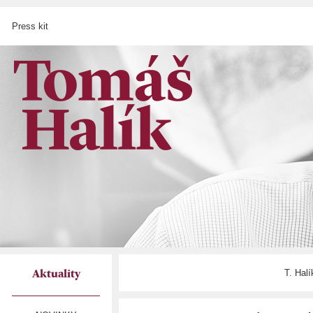
Press kit
T. Hal
Aktuality