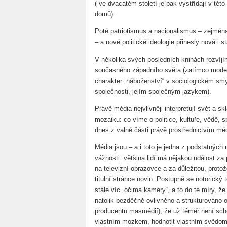
( ve dvacátém století je pak vystřídají v té
domů).
Poté patriotismus a nacionalismus – zejména
– a nové politické ideologie přinesly nová i 
V několika svých posledních knihách rozvíj
současného západního světa (zatímco moderní
charakter „náboženství“ v sociologickém smysl
společnosti, jejím společným jazykem).
Právě média nejvlivněji interpretují svět a s
mozaiku: co víme o politice, kultuře, vědě, 
dnes z valné části právě prostřednictvím méd
Média jsou – a i toto je jedna z podstatných
vážnosti: většina lidí má nějakou událost za p
na televizní obrazovce a za důležitou, proto
titulní stránce novin. Postupně se notorický t
stále víc „očima kamery“, a to do té míry, že
natolik bezděčně ovlivněno a strukturováno op
producentů masmédií), že už téměř není sch
vlastním mozkem, hodnotit vlastním svědo