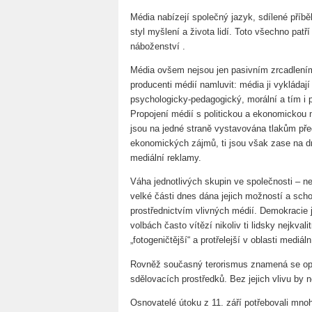
Média nabízejí společný jazyk, sdílené příběh
styl myšlení a života lidí. Toto všechno patř
náboženství .
Média ovšem nejsou jen pasivním zrcadlením 
producenti médií namluvit: média ji vykládají
psychologicky-pedagogický, morální a tím i po
Propojení médií s politickou a ekonomickou
jsou na jedné straně vystavována tlakům před
ekonomických zájmů, ti jsou však zase na d
mediální reklamy.
Váha jednotlivých skupin ve společnosti – ne
velké části dnes dána jejich možností a sch
prostřednictvím vlivných médií. Demokracie 
volbách často vítězí nikoliv ti lidsky nejkval
„fotogeničtější“ a protřelejší v oblasti mediá
Rovněž současný terorismus znamená se o
sdělovacích prostředků. Bez jejich vlivu by 
Osnovatelé útoku z 11. září potřebovali mno