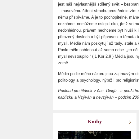
jest náš nejvlastnější sdílený svět – bezbr
– masovému šíření strachu prostřednictvím 
němu přispíváme. A je to pochopitelné, máme
neznáme: nemůžeme oslepit oko, jímž vnímá
nedohlédnou, právem nechceme být hluší k 
přirozený doslech a být připraveni o témata t
mysli. Média nám poskytují už tady, stále a 
Pavla mělo nabídnout až samo nebe: „co oči n
mysl nevstoupilo.“ ( 1 Kor 2,9 ) Média jsou
země…
Média podle mého názoru jsou zajímavým obj
politology a psychology, nýbrž i pro religionis
Podklad pro článek v čas. Dingír - s použit
nablízku a Vzýván a nevzýván – podzim 20
Knihy