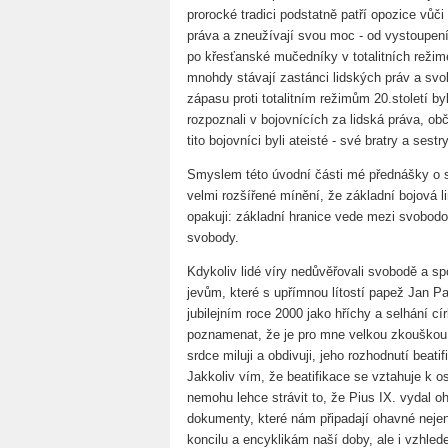
prorocké tradici podstatně patří opozice vůč
práva a zneužívají svou moc - od vystoupen
po křesťanské mučedníky v totalitních režime
mnohdy stávají zastánci lidských práv a sv
zápasu proti totalitním režimům 20.století byl
rozpoznali v bojovnících za lidská práva, ob
tito bojovníci byli ateisté - své bratry a sest
Smyslem této úvodní části mé přednášky o 
velmi rozšířené mínění, že základní bojová l
opakuji: základní hranice vede mezi svobodou 
svobody.
Kdykoliv lidé víry nedůvěřovali svobodě a spo
jevům, které s upřímnou lítostí papež Jan Pa
jubilejním roce 2000 jako hříchy a selhání c
poznamenat, že je pro mne velkou zkouškou l
srdce miluji a obdivuji, jeho rozhodnutí beati
Jakkoliv vím, že beatifikace se vztahuje k o
nemohu lehce strávit to, že Pius IX. vydal 
dokumenty, které nám připadají ohavné nej
koncilu a encyklikám naší doby, ale i vzhled