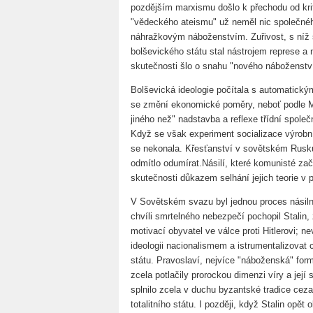
pozdějším marxismu došlo k přechodu od kr
"vědeckého ateismu" už neměl nic společného s
náhražkovým náboženstvím. Zuřivost, s níž 
bolševického státu stal nástrojem represe a n
skutečnosti šlo o snahu "nového náboženství
Bolševická ideologie počítala s automatick
se změní ekonomické poměry, neboť podle M
jiného než" nadstavba a reflexe třídní společ
Když se však experiment socializace výrobn
se nekonala. Křesťanství v sovětském Rusku 
odmítlo odumírat.Násilí, které komunisté zača
skutečnosti důkazem selhání jejich teorie v 
V Sovětském svazu byl jednou proces násiln
chvíli smrtelného nebezpečí pochopil Stali
motivací obyvatel ve válce proti Hitlerovi; 
ideologii nacionalismem a istrumentalizovat 
státu. Pravoslaví, nejvíce "náboženská" forma
zcela potlačily prorockou dimenzi víry a její
splnilo zcela v duchu byzantské tradice cez
totalitního státu. I později, když Stalin opět