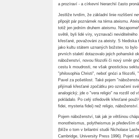
a prozíraví - a církevní hierarchií často proná
Jestliže tvrdím, že základní linie rozlišení
připojit pár poznámek na téma ateismu. Atei
totiž jen jedním druhem ateismu. Nezapome
světě, byli lidé víry, vyznavači neviditelné
křesťané, považováni za ateisty. S hlediska 
jako kultu státem uznaných božstev, to bylo
prvních staletí dotazovalo jejich pohanské ok
náboženství, novou filozofii či nový směr gn
cestu k moudrosti, ne však gnostickou sektu,
"philosophia Christi", neboť gnózi a filozofii
Pavel za pošetilost. Také pojem "náboženství
přijímali křesťané zpočátku pro označení sv
analogický; jde o "vera religio" na rozdíl od
pokládalo. Po celý středověk křesťané používal
fidei, mysteria fidei) než religio, náboženství.
Pojem náboženství, tak jak je většinou cháp
monotheismus, polytheismus je především dí
(blíže o tom v brilantní studii Nicholase Las
Cambridge, University Press 1996). Pojetí ná