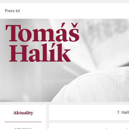
Press kit
T. Hal
Aktuality