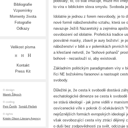
podstaty; to, co stát vnucuje, může mít vně
Bibliografie
to víra v biblickém slova smyslu. Svoboda je 
Vzpomínky
Idolatrie je jednou z forem nesvobody, je to 
Momenty života
nové formě náboženského vztahu, která se ob
Fotografie
navazuje Ježíš Nazaretský a zejména apošto
Odkazy
osvobození od idolatrie. Profetická tradice 
posvátné masky, zbavit je aury božství: je 
náboženství v bibli a v polemikách prvních k
Velikost písma
a křesťané netvrdí, že "bohové pohanů" prostě
H
H
H
bohové - nezaslouží si, aby existovali.
Kontakt
Základním politickým paradigmatem víry v 
Press Kit
říci NE božskému faraonovi a nastoupit ces
svobody.
Důležité je, že cesta k svobodě dostává záh
© design
Marek Šilpoch
eschatologické dimenze se cesta k svobodě st
se stává ideologií - jak jsme viděli v marxi
© coding
Petr Čertík
,
Tomáš Plešek
osvícenecké víře v pokrok či očekáváních "
nejrůznějších formách evropských ideologií
© rights
Kristin Olson Literary Agency
však osvobozující cesta víry ztrácí dějinný c
o duši bez zodpovědnosti za svět, odcizuje