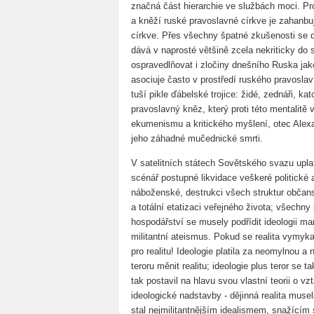
značná část hierarchie ve službách moci. Pro
a kněží ruské pravoslavné církve je zahanbují
církve. Přes všechny špatné zkušenosti se d
dává v naprosté většině zcela nekriticky do
ospravedlňovat i zločiny dnešního Ruska ja
asociuje často v prostředí ruského pravosla
tuší pikle ďábelské trojice: židé, zednáři, k
pravoslavný kněz, který proti této mentalitě 
ekumenismu a kritického myšlení, otec Alex
jeho záhadné mučednické smrti.
V satelitních státech Sovětského svazu upla
scénář postupné likvidace veškeré politické
náboženské, destrukci všech struktur občans
a totální etatizaci veřejného života; všechny s
hospodářství se musely podřídit ideologii mar
militantní ateismus. Pokud se realita vymykal
pro realitu! Ideologie platila za neomylnou a
teroru měnit realitu; ideologie plus teror se t
tak postavil na hlavu svou vlastní teorii o vz
ideologické nadstavby - dějinná realita musel
stal nejmilitantnějším idealismem, snažícím s