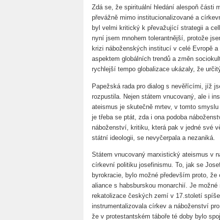
Zdá se, že spirituální hledání alespoň části 
převážně mimo institucionalizované a círke
byl velmi kritický k převažující strategii a c
nyní jsem mnohem tolerantnější, protože jse
krizi náboženských institucí v celé Evropě a
aspektem globálních trendů a změn socioku
rychlejší tempo globalizace ukázaly, že určit
Papežská rada pro dialog s nevěřícími, jíž j
rozpustila. Nejen státem vnucovaný, ale i in
ateismus je skutečně mrtev, v tomto smyslu 
je třeba se ptát, zda i ona podoba náboženstv
náboženství, kritiku, která pak v jedné své 
státní ideologii, se nevyčerpala a nezaniká.
Státem vnucovaný marxistický ateismus v n
církevní politiku josefinismu. To, jak se Jose
byrokracie, bylo možné především proto, že 
aliance s habsburskou monarchií. Je možné s
rekatolizace českých zemí v 17.století spíše
instrumentalizovala církev a náboženství pr
že v protestantském táboře té doby bylo spoj