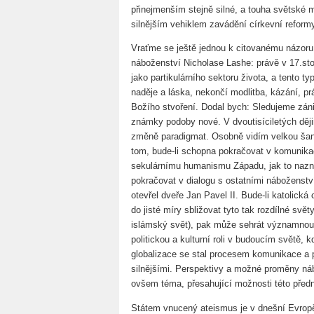
přinejmenším stejně silné, a touha světské
silnějším vehiklem zavádění církevní reformy 
Vraťme se ještě jednou k citovanému názoru 
náboženství Nicholase Lashe: právě v 17.stole
jako partikulárního sektoru života, a tento t
naděje a láska, nekončí modlitba, kázání, prá
Božího stvoření. Dodal bych: Sledujeme záni
známky podoby nové. V dvoutisíciletých ději
změně paradigmat. Osobně vidím velkou šanc
tom, bude-li schopna pokračovat v komunikac
sekulárnímu humanismu Západu, jak to naznač
pokračovat v dialogu s ostatními náboženstv
otevřel dveře Jan Pavel II. Bude-li katolick
do jisté míry sbližovat tyto tak rozdílné svě
islámský svět), pak může sehrát významnou 
politickou a kulturní roli v budoucím světě, 
globalizace se stal procesem komunikace a p
silnějšími. Perspektivy a možné proměny náb
ovšem téma, přesahující možnosti této před
Státem vnucený ateismus je v dnešní Evropě a