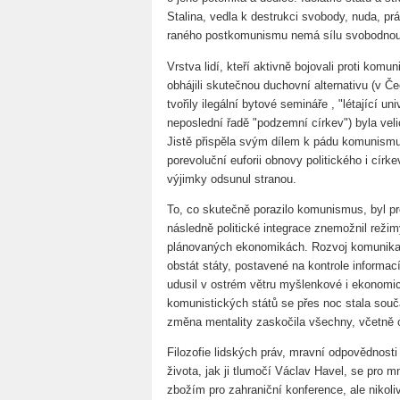
Stalina, vedla k destrukci svobody, nuda, 
raného postkomunismu nemá sílu svobodnou 
Vrstva lidí, kteří aktivně bojovali proti komun
obhájili skutečnou duchovní alternativu (v Če
tvořily ilegální bytové semináře , "létající u
neposlední řadě "podzemní církev") byla veli
Jistě přispěla svým dílem k pádu komunismu 
porevoluční euforii obnovy politického i círke
výjimky odsunul stranou.
To, co skutečně porazilo komunismus, byl p
následně politické integrace znemožnil reži
plánovaných ekonomikách. Rozvoj komunikačn
obstát státy, postavené na kontrole informa
udusil v ostrém větru myšlenkové i ekonomi
komunistických států se přes noc stala sou
změna mentality zaskočila všechny, včetně 
Filozofie lidských práv, mravní odpovědnosti
života, jak ji tlumočí Václav Havel, se pro
zbožím pro zahraniční konference, ale nikoliv