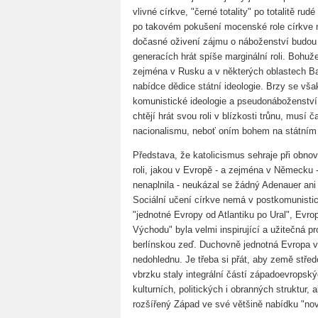
vlivné církve, "černé totality" po totalitě rud
po takovém pokušení mocenské role církve n
dočasné oživení zájmu o náboženství budou c
generacích hrát spíše marginální roli. Bohu
zejména v Rusku a v některých oblastech Ba
nabídce dědice státní ideologie. Brzy se v
komunistické ideologie a pseudonáboženství 
chtějí hrát svou roli v blízkosti trůnu, musí 
nacionalismu, neboť oním bohem na státním o
Představa, že katolicismus sehraje při obno
roli, jakou v Evropě - a zejména v Německu 
nenaplnila - neukázal se žádný Adenauer ani
Sociální učení církve nemá v postkomunistické
"jednotné Evropy od Atlantiku po Ural", Evr
Východu" byla velmi inspirující a užitečná p
berlínskou zeď. Duchovně jednotná Evropa v
nedohlednu. Je třeba si přát, aby země střed
vbrzku staly integrální částí západoevropsk
kulturních, politických i obranných struktur,
rozšířený Západ ve své většině nabídku "nové