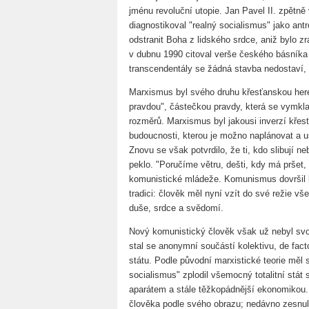
jménu revoluční utopie. Jan Pavel II. zpětn
diagnostikoval "realný socialismus" jako ant
odstranit Boha z lidského srdce, aniž bylo 
v dubnu 1990 citoval verše českého básníka 
transcendentály se žádná stavba nedostaví, 
Marxismus byl svého druhu křesťanskou here
pravdou", částečkou pravdy, která se vymkla
rozměrů. Marxismus byl jakousi inverzí křes
budoucnosti, kterou je možno naplánovat a u
Znovu se však potvrdilo, že ti, kdo slibují n
peklo. "Poručíme větru, dešti, kdy má pršet,
komunistické mládeže. Komunismus dovršil h
tradici: člověk měl nyní vzít do své režie všec
duše, srdce a svědomí.
Nový komunistický člověk však už nebyl s
stal se anonymní součástí kolektivu, de fac
státu. Podle původní marxistické teorie měl 
socialismus" zplodil všemocný totalitní stá
aparátem a stále těžkopádnější ekonomikou. 
člověka podle svého obrazu; nedávno zesnulý