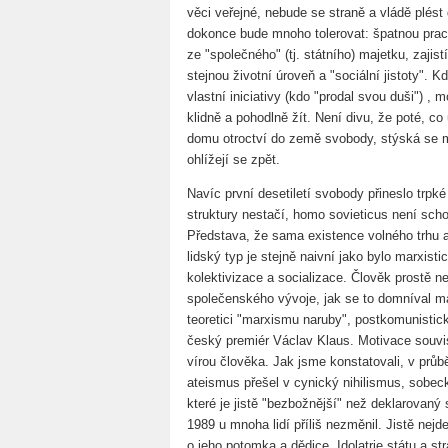
věci veřejné, nebude se straně a vládě plést
dokonce bude mnoho tolerovat: špatnou prac
ze "společného" (tj. státního) majetku, zajis
stejnou životní úroveň a "sociální jistoty". 
vlastní iniciativy (kdo "prodal svou duši") 
klidně a pohodlně žít. Není divu, že poté, c
domu otroctví do země svobody, stýská se
ohlížejí se zpět.
Navíc první desetiletí svobody přineslo trpké
struktury nestačí, homo sovieticus není sch
Představa, že sama existence volného trhu a 
lidský typ je stejně naivní jako bylo marxis
kolektivizace a socializace. Člověk prostě n
společenského vývoje, jak se to domníval ma
teoretici "marxismu naruby", postkomunistic
český premiér Václav Klaus. Motivace souvi
vírou člověka. Jak jsme konstatovali, v průbě
ateismus přešel v cynický nihilismus, sobeck
které je jistě "bezbožnější" než deklarovaný s
1989 u mnoha lidí příliš nezměnil. Jistě nej
o jeho potomka a dědice. Idolatrie státu a st