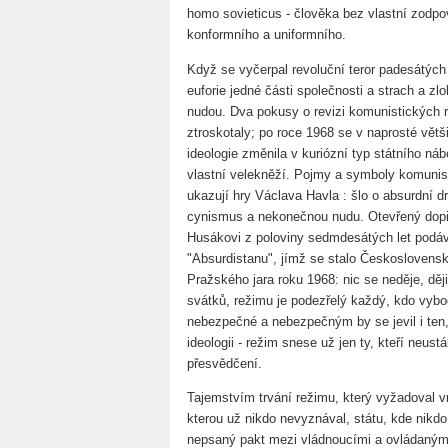
homo sovieticus - člověka bez vlastní zodpově
konformního a uniformního.
Když se vyčerpal revoluční teror padesátých 
euforie jedné části společnosti a strach a z
nudou. Dva pokusy o revizi komunistických r
ztroskotaly; po roce 1968 se v naprosté vět
ideologie změnila v kuriózní typ státního nábo
vlastní velekněží. Pojmy a symboly komunist
ukazují hry Václava Havla : šlo o absurdní d
cynismus a nekonečnou nudu. Otevřený dopis
Husákovi z poloviny sedmdesátých let podáv
"Absurdistanu", jímž se stalo Českoslovens
Pražského jara roku 1968: nic se neděje, děj
svátků, režimu je podezřelý každý, kdo vyboč
nebezpečné a nebezpečným by se jevil i ten,
ideologii - režim snese už jen ty, kteří neust
přesvědčení.
Tajemstvím trvání režimu, který vyžadoval vněj
kterou už nikdo nevyznával, státu, kde nikdo
nepsaný pakt mezi vládnoucími a ovládanými