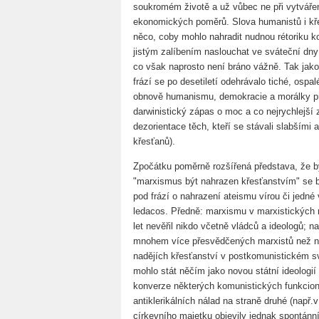
soukromém životě a už vůbec ne při vytvářen
ekonomických poměrů. Slova humanistů i kře
něco, coby mohlo nahradit nudnou rétoriku k
jistým zalíbením naslouchat ve sváteční dny
co však naprosto není bráno vážně. Tak jak
frází se po desetiletí odehrávalo tiché, ospal
obnově humanismu, demokracie a morálky pr
darwinistický zápas o moc a co nejrychlejší 
dezorientace těch, kteří se stávali slabšími 
křesťanů).
Zpočátku poměrně rozšířená představa, že 
"marxismus být nahrazen křesťanstvím" se br
pod frází o nahrazení ateismu vírou či jedné 
ledacos. Předně: marxismu v marxistických
let nevěřil nikdo včetně vládců a ideologů; 
mnohem více přesvědčených marxistů než na
nadějích křesťanství v postkomunistickém s
mohlo stát něčím jako novou státní ideologií 
konverze některých komunistických funkcion
antiklerikálních nálad na straně druhé (např.
církevního majetku objevily jednak spontánn