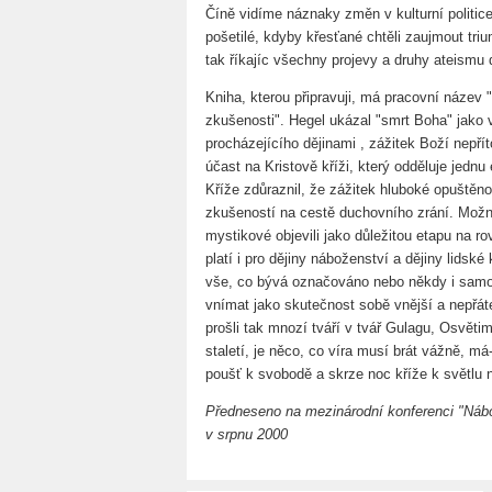
Číně vidíme náznaky změn v kulturní politice
pošetilé, kdyby křesťané chtěli zaujmout tri
tak říkajíc všechny projevy a druhy ateismu 
Kniha, kterou připravuji, má pracovní název
zkušenosti". Hegel ukázal "smrt Boha" jako
procházejícího dějinami , zážitek Boží nepřít
účast na Kristově kříži, který odděluje jedn
Kříže zdůraznil, že zážitek hluboké opuštěn
zkušeností na cestě duchovního zrání. Možn
mystikové objevili jako důležitou etapu na rov
platí i pro dějiny náboženství a dějiny lidské 
vše, co bývá označováno nebo někdy i samo
vnímat jako skutečnost sobě vnější a nepřát
prošli tak mnozí tváří v tvář Gulagu, Osvět
staletí, je něco, co víra musí brát vážně, má-
poušť k svobodě a skrze noc kříže k světlu 
Předneseno na mezinárodní konferenci "Náb
v srpnu 2000