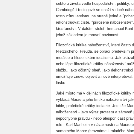
sektoru života vedle hospodářství, politiky, 
Cambridgští teologové se snaží v době nábož
rostoucímu ateismu na straně jedné a "poha
rekonstruovat čisté, "přirozené náboženství"
křesťanství. V dalším století Immanuel Kan
jehož základem je mravní povinnost.
Filozofická kritika náboženství, které často
Nietzscheho, Freuda, se obrací především p
morálce a filosofickém idealismu. Jak ukázal
nebo lépe filozofické kritiky náboženství mů
službu, jako očistný oheň, jako dekonstrukci
umožňuje znovu objevit a nově interpretovat 
lásku.
Jaké místo má v dějinách filozofické kriti
vykládá Marxe a jeho kritiku náboženství jak
bible, profetické kritiky idolatrie. Jestliže Ma
náboženství - jako výraz protestu a zároveň p
nepochybně pravdu - nebo alespoň část pravd
role - Karl Manheim v návaznosti na Marxe poz
samotného Marxe (srovnáme-li mladého Marx