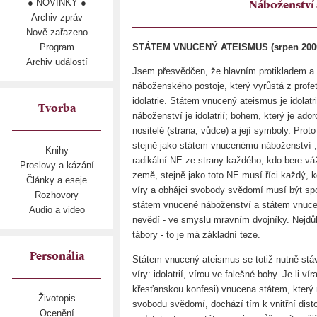
● NOVINKY ●
Náboženství 
Archiv zpráv
Nově zařazeno
Program
STÁTEM VNUCENÝ ATEISMUS (srpen 200
Archiv událostí
Jsem přesvědčen, že hlavním protikladem a n
náboženského postoje, který vyrůstá z profet
idolatrie. Státem vnucený ateismus je idolat
Tvorba
náboženství je idolatrií; bohem, který je ado
nositelé (strana, vůdce) a její symboly. Pr
stejně jako státem vnucenému náboženství , 
Knihy
radikální NE ze strany každého, kdo bere váž
Proslovy a kázání
země, stejně jako toto NE musí říci každý, 
Články a eseje
víry a obhájci svobody svědomí musí být sp
Rozhovory
státem vnucené náboženství a státem vnucen
Audio a video
nevědí - ve smyslu mravním dvojníky. Nejdůl
tábory - to je má základní teze.
Personália
Státem vnucený ateismus se totiž nutně stá
víry: idolatrií, vírou ve falešné bohy. Je-li v
křesťanskou konfesi) vnucena státem, kter
Životopis
svobodu svědomí, dochází tím k vnitřní distor
Ocenění