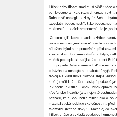
Hříbek coby filozof snad musí vědět něco o t
po Heideggera říká o různých druzích bytí a
Rahnerově analogii mezi bytím Boha a bytím 
„absolutní budoucnosti“): také budoucnost tady
možnosti“ – to však neznamená, že je „pouho
„Ontoteologii“, které se ateista Hříbek zastáv
plete s naivním „realismem“ upadlé novoschol
náboženskými antropomorfními představami 
křesťanským fundamentalistům). Kdyby četl 
můžeš pochopit, si buď jist, že to není Bůh“
co v případě Boha znamená být“ (nemáme s 
odkázáni na analogie a metaforická vyjádření)
teologie a křesťanské filozofie stejně jednodu
kteří (nevěří-li, že Bůh „existuje“ podobně j
„skutečně“ existuje. Copak Hříbek opravdu 
křesťanské filozofie (a to nejen té postmodern
poznání, že o Bohu nelze mluvit jako o „součá
materialistická redukce skutečnosti na předm
tajemství“ (řečeno slovy G. Marcela) do jaké
Hříbek chápe a vykládá soudobou hermeneuti