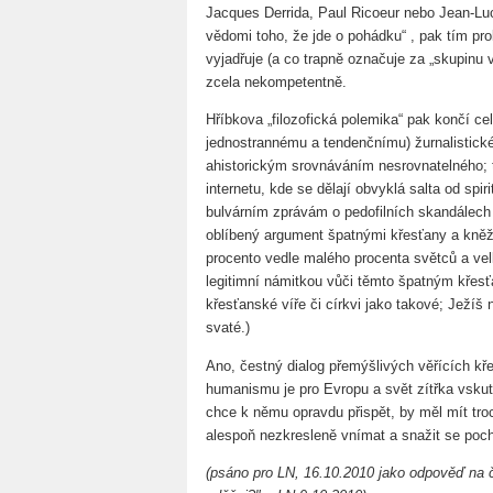
Jacques Derrida, Paul Ricoeur nebo Jean-Lu
vědomi toho, že jde o pohádku“ , pak tím pr
vyjadřuje (a co trapně označuje za „skupinu 
zcela nekompetentně.
Hříbkova „filozofická polemika“ pak končí 
jednostrannému a tendenčnímu) žurnalistickém
ahistorickým srovnáváním nesrovnatelného; 
internetu, kde se dělají obvyklá salta od spir
bulvárním zprávám o pedofilních skandálech 
oblíbený argument špatnými křesťany a kněží
procento vedle malého procenta světců a vel
legitimní námitkou vůči těmto špatným křesť
křesťanské víře či církvi jako takové; Ježíš 
svaté.)
Ano, čestný dialog přemýšlivých věřících kř
humanismu je pro Evropu a svět zítřka vskut
chce k němu opravdu přispět, by měl mít tro
alespoň nezkresleně vnímat a snažit se pocho
(psáno pro LN, 16.10.2010 jako odpověď na č