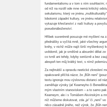
fundamentalismu a v tom s ním souhlasím; n
od níž na rozdíl ode mne nemá kritický odstu
sekularismu, který ve jménu „multikulturality“
lobotomii západní kultury, ve jménu relativi
vykazuje křesťanství z naší kultury a povyšuje
pseudonáboženství.
Hříbek suverénně posuzuje mé myšlení na z
přednášky a vyčítá mně, jaké všechny argum
knihy, v nichž může najít širší myšlenkový 
uvědomil, jak je směšné a absurdní dělat ze 
co tvrdí ani tehdy, kdyby seriózně a bez zauja
alespoň ten můj krátký text, s nímž polemizu
Za nejhrubší a opravdu neetické zkreslení m
opakovaně přičítá názor, že „Bůh není“ (pou
textu ignoruje mou výslovnou distanci od náz
zaměňuje výroky (ať Kearneyho či Benedikta X
mým vlastním stanoviskem – a to samo pak hr
Kearneym, ale i s Tomášem Akvinským a mnoh
níž můžeme diskutovat, zda „je“ či „není“ v
něco zásadně jiného, než výrok, že „Bůh není