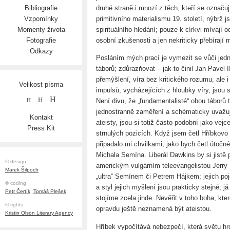
druhé straně i mnozí z těch, kteří se označuj
Bibliografie
primitivního materialismu 19. století, nýbrž 
Vzpomínky
spirituálního hledání; pouze k církvi mívají 
Momenty života
osobní zkušenosti a jen nekriticky přebírají 
Fotografie
Odkazy
Posláním mých prací je vymezit se vůči jed
táborů; zdůrazňovat – jak to činil Jan Pavel 
přemýšlení, víra bez kritického rozumu, ale 
Velikost písma
impulsů, vycházejících z hloubky víry, jsou 
H
H
Není divu, že „fundamentalisté“ obou táborů t
H
jednostranně zaměření a schématicky uvažují
Kontakt
ateisty, jsou si totiž často podobní jako vej
Press Kit
strnulých pozicích. Když jsem četl Hříbkovo
připadalo mi chvilkami, jako bych četl útočn
Michala Semína. Liberál Dawkins by si jistě
© design
americkým vulgárním teleevangelistou Jerry
Marek Šilpoch
„ultra“ Semínem či Petrem Hájkem; jejich poje
© coding
a styl jejich myšlení jsou prakticky stejné; 
Petr Čertík
,
Tomáš Plešek
stojíme zcela jinde. Nevěřit v toho boha, kte
© rights
opravdu ještě neznamená být ateistou.
Kristin Olson Literary Agency
Hříbek vypočítává nebezpečí, která světu h