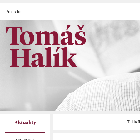
Press kit
T. Hal
Aktuality