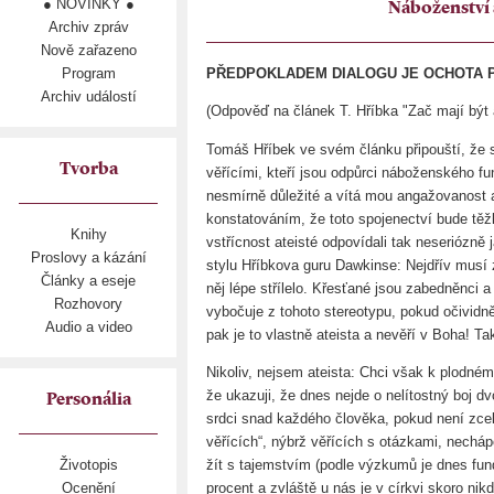
● NOVINKY ●
Náboženství 
Archiv zpráv
Nově zařazeno
Program
PŘEDPOKLADEM DIALOGU JE OCHOTA PO
Archiv událostí
(Odpověď na článek T. Hříbka "Zač mají být 
Tomáš Hříbek ve svém článku připouští, že 
Tvorba
věřícími, kteří jsou odpůrci náboženského f
nesmírně důležité a vítá mou angažovanost a
konstatováním, že toto spojenectví bude těž
Knihy
vstřícnost ateisté odpovídali tak neseriózn
Proslovy a kázání
stylu Hříbkova guru Dawkinse: Nejdřív musí 
Články a eseje
něj lépe střílelo. Křesťané jsou zabedněnci
Rozhovory
vybočuje z tohoto stereotypu, pokud očivid
Audio a video
pak je to vlastně ateista a nevěří v Boha! T
Nikoliv, nejsem ateista: Chci však k plodnému
že ukazuji, že dnes nejde o nelítostný boj dv
Personália
srdci snad každého člověka, pokud není zcel
věřících“, nýbrž věřících s otázkami, nechápo
žít s tajemstvím (podle výzkumů je dnes fun
Životopis
procent a zvláště u nás je v církvi skoro nik
Ocenění