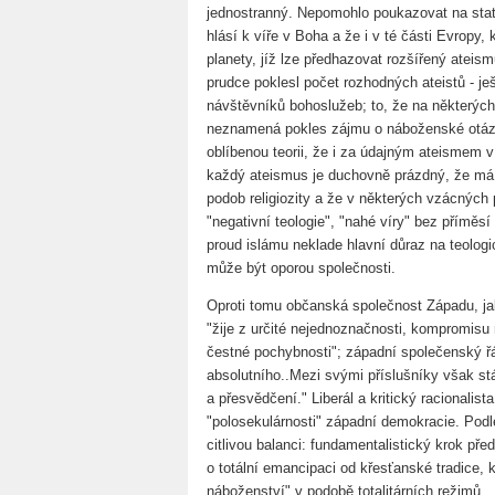
jednostranný. Nepomohlo poukazovat na stati
hlásí k víře v Boha a že i v té části Evropy,
planety, jíž lze předhazovat rozšířený ateism
prudce poklesl počet rozhodných ateistů - je
návštěvníků bohoslužeb; to, že na některých
neznamená pokles zájmu o náboženské otáz
oblíbenou teorii, že i za údajným ateismem v 
každý ateismus je duchovně prázdný, že má 
podob religiozity a že v některých vzácných
"negativní teologie", "nahé víry" bez příměs
proud islámu neklade hlavní důraz na teologi
může být oporou společnosti.
Oproti tomu občanská společnost Západu, jak 
"žije z určité nejednoznačnosti, kompromisu 
čestné pochybnosti"; západní společenský ř
absolutního..Mezi svými příslušníky však st
a přesvědčení." Liberál a kritický racionalist
"polosekulárnosti" západní demokracie. Podle
citlivou balanci: fundamentalistický krok př
o totální emancipaci od křesťanské tradice, 
náboženství" v podobě totalitárních režimů.