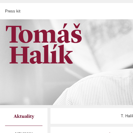
Press kit
T. Hal
Aktuality