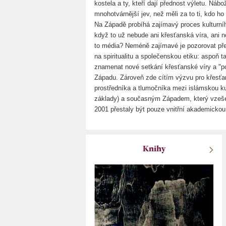
kostela a ty, kteří dají přednost výletu. Náb
mnohotvárnější jev, než měli za to ti, kdo ho 
Na Západě probíhá zajímavý proces kulturního 
když to už nebude ani křesťanská víra, ani 
to média? Neméně zajímavé je pozorovat př
na spiritualitu a společenskou etiku: aspoň t
znamenat nové setkání křesťanské víry a "po
Západu. Zároveň zde cítím výzvu pro křesťans
prostředníka a tlumočníka mezi islámskou k
základy) a současným Západem, který vzešel 
2001 přestaly být pouze vnitřní akademickou 
Knihy