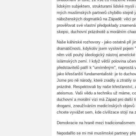
lidským subjektem, strukturami lidské mysli
mých muslimských partnerů chybělo stejně j
náboženských dogmatiků na Západě: věci prost
prověřovat své vlastní předpoklady znamená 
skepsi, duchovní prázdnotě a morálním chao
Naše káhirské rozhovory - jako ostatně při j
dramatičnosti, kdykoliv jsem vyslovil pojem 
něm vidí pouhý ideologický nástroj americké 
islámských zemí. I když větší polovina učen
představitelů patří k "umírněným", naprostá 
jako křesťanští fundamentalisté: je to ducho
Jsme pro ně národy, které zradily a ztratily
prázdné. Respektovali by naše křesťanství, a
ateismus. Vaši vědu a techniku už máme, c
duchovní a morální vizi má Západ pro další ti
drogami, zneužíváním medicínských objevů -
chcete vyvážet sem, kde civilizace stojí na
Demokracie na hraně mezi tradicionalismem 
Nepodařilo se mi mé muslimské partnery pře