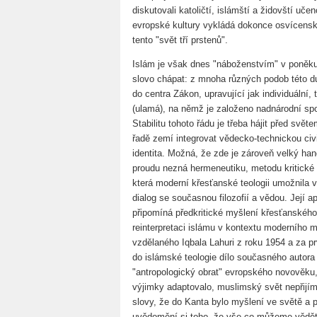
diskutovali katoličtí, islámští a židovští uče
evropské kultury vykládá dokonce osvícensk
tento "svět tří prstenů".
Islám je však dnes "náboženstvím" v poněku
slovo chápat: z mnoha různých podob této duc
do centra Zákon, upravující jak individuální,
(ulamá), na němž je založeno nadnárodní spo
Stabilitu tohoto řádu je třeba hájit před svě
řadě zemí integrovat vědecko-technickou civi
identita. Možná, že zde je zároveň velký ha
proudu nezná hermeneutiku, metodu kritické a
která moderní křesťanské teologii umožnila 
dialog se současnou filozofií a vědou. Její
připomíná předkritické myšlení křesťanského
reinterpretaci islámu v kontextu moderního 
vzdělaného Iqbala Lahuri z roku 1954 a za p
do islámské teologie dílo současného autora
"antropologický obrat" evropského novověku
výjimky adaptovalo, muslimský svět nepřijímá
slovy, že do Kanta bylo myšlení ve světě a 
uvědomění si toho, že vše co můžeme vědět 