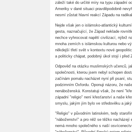
záleží také do určité míry na typu západní o
Ameriky v dané situaci pravděpodobně nev
nesmí zůstat hlavní reakcí Západu na radikal
Nejde však jen o islámsko-atlantický kulturn
gesta, naznačující, že Západ neklade rovnít
nechce vyhrocovat napětí civilizací, nýbrž 
mnoha zemích s islámskou kulturou nebo vý
někdejší třetí svět v kontextu nové geopolit
a politicky chápat, podobný úkol stojí i pře
Odpověď na otázku muslimských učenců, jak
společnosti, kterou jsem nebyl schopen dos
začínám pomalu nacházet nyní při psaní, stu
podzimním Oxfordu. Oponuji názoru, že naše
nenáboženská. Konstatuji však, že není "kř
západní "religio" není křesťanství a naše kř
smyslu, jakým jím bylo ve středověku a jak
"Religio" v původním latinském, tedy staroř
"náboženství" a pro něž se těžko nacházejí e
nemá mnoho společného s naší osvícenect
"náboženství". Původní římský pojem religio 