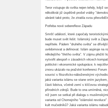
Teror vstupuje do světa nejen tehdy, když se
několikrát již úspěšně prošel vrátky "demokr
ubránit také proto, že ztratila svou přesvědči
Potřeba nové sebereflexe Západu
Smršť událostí, které započaly teroristickými
bude muset svět řešit. Islámský svět a Záp
nepřítele. Pádem "druhého světa" se dřívější
uvědomovat a definovat. Islám aspiruje na ro
někdejšího "třetího světa". V zájmu přežití 
vytvořit alespoň v zásadních věcech kompati
politické i ekonomické spolupráce; k nejcitlivě
znovu ukázalo na pražské konferenci Forum 
souvisí s filozoficko-náboženskými východisky
jaká varianta islámu se stane oním jazyke
části lidstva, včetně zemí s klíčovou strateg
přírodních zdrojů. Bude to ona umírněná, ni
níž jsem se setkal při dialogu s muslimskými
varianta od Chomejního "islámské revoluce" 
kult mučedníků? Jaká varianta islámu nabude