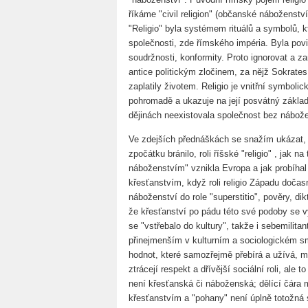
říkáme "civil religion" (občanské náboženstv
"Religio" byla systémem rituálů a symbolů, kt
společnosti, zde římského impéria. Byla povin
soudržnosti, konformity. Proto ignorovat a z
antice politickým zločinem, za nějž Sokrate
zaplatily životem. Religio je vnitřní symbolic
pohromadě a ukazuje na její posvátný základ.
dějinách neexistovala společnost bez nábože
Ve zdejších přednáškách se snažím ukázat, ja
zpočátku bránilo, roli říšské "religio" , jak
náboženstvím" vznikla Evropa a jak probíhal 
křesťanstvím, když roli religio Západu doča
náboženství do role "superstitio", pověry, 
že křesťanství po pádu této své podoby se vyv
se "vstřebalo do kultury", takže i sebemilita
přinejmenším v kulturním a sociologickém s
hodnot, které samozřejmě přebírá a užívá, m
ztrácejí respekt a dřívější sociální roli, al
není křesťanská či náboženská; dělící čára
křesťanstvím a "pohany" není úplně totožná s