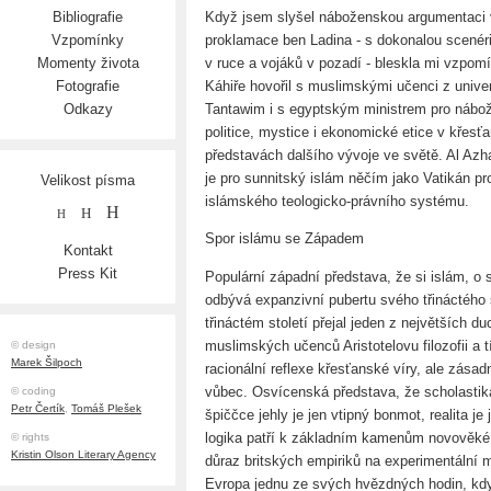
Když jsem slyšel náboženskou argumentaci 
Bibliografie
proklamace ben Ladina - s dokonalou scenéri
Vzpomínky
v ruce a vojáků v pozadí - bleskla mi vzpomí
Momenty života
Káhiře hovořil s muslimskými učenci z unive
Fotografie
Tantawim i s egyptským ministrem pro nábož
Odkazy
politice, mystice i ekonomické etice v křes
představách dalšího vývoje ve světě. Al Azhar
je pro sunnitský islám něčím jako Vatikán pro 
Velikost písma
islámského teologicko-právního systému.
H
H
H
Spor islámu se Západem
Kontakt
Press Kit
Populární západní představa, že si islám, o 
odbývá expanzivní pubertu svého třináctého 
třináctém století přejal jeden z největších
muslimských učenců Aristotelovu filozofii a
© design
Marek Šilpoch
racionální reflexe křesťanské víry, ale zásad
vůbec. Osvícenská představa, že scholasti
© coding
Petr Čertík
,
Tomáš Plešek
špiččce jehly je jen vtipný bonmot, realita je
logika patří k základním kamenům novověké 
© rights
Kristin Olson Literary Agency
důraz britských empiriků na experimentální
Evropa jednu ze svých hvězdných hodin, když