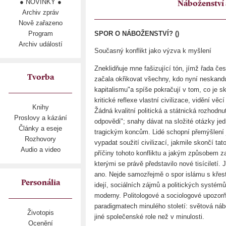
● NOVINKY ●
Náboženství 
Archiv zpráv
Nově zařazeno
Program
SPOR O NÁBOŽENSTVÍ? ()
Archiv událostí
Současný konflikt jako výzva k myšlení
Zneklidňuje mne fašizující tón, jímž řada čes
Tvorba
začala okřikovat všechny, kdo nyní neskandu
kapitalismu"a spíše pokračují v tom, co je 
kritické reflexe vlastní civilizace, vidění vě
Knihy
Žádná kvalitní politická a státnická rozhodn
Proslovy a kázání
odpovědi"; snahy dávat na složité otázky j
Články a eseje
tragickým koncům. Lidé schopní přemýšlení j
Rozhovory
vypadat soužití civilizací, jakmile skončí ta
Audio a video
příčiny tohoto konfliktu a jakým způsobem z
kterými se právě představilo nové tisíciletí.
ano. Nejde samozřejmě o spor islámu s křesť
Personália
idejí, sociálních zájmů a politických systém
moderny. Politologové a sociologové upozorňu
paradigmatech minulého století: světová nábo
Životopis
jiné společenské role než v minulosti.
Ocenění