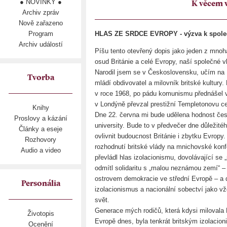
● NOVINKY ●
K věcem 
Archiv zpráv
Nově zařazeno
Program
HLAS ZE SRDCE EVROPY - výzva k společ
Archiv událostí
Píšu tento otevřený dopis jako jeden z mnoh
osud Británie a celé Evropy, naší společné vl
Narodil jsem se v Československu, učím na 
Tvorba
mládí obdivovatel a milovník britské kultury.
v roce 1968, po pádu komunismu přednášel v
v Londýně převzal prestižní Templetonovu c
Knihy
Dne 22. června mi bude udělena hodnost čes
Proslovy a kázání
university. Bude to v předvečer dne důležité
Články a eseje
ovlivnit budoucnost Británie i zbytku Evrop
Rozhovory
rozhodnutí britské vlády na mnichovské konfe
Audio a video
převládl hlas izolacionismu, dovolávající se
odmítl solidaritu s „malou neznámou zemí“ 
ostrovem demokracie ve střední Evropě – a d
Personália
izolacionismus a nacionální sobectví jako vžd
svět.
Generace mých rodičů, která kdysi milovala B
Životopis
Evropě dnes, byla tenkrát britským izolaci
Ocenění