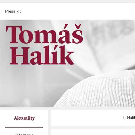
Press kit
T. Hal
Aktuality