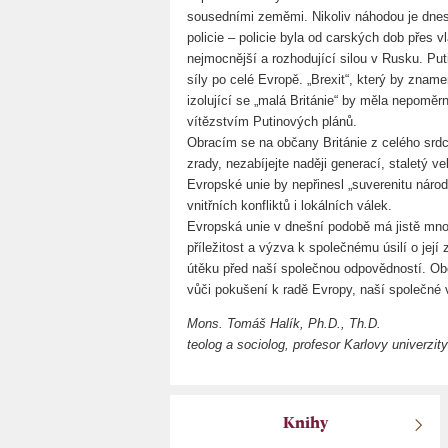
sousedními zeměmi. Nikoliv náhodou je dnes 
policie – policie byla od carských dob přes 
nejmocnější a rozhodující silou v Rusku. Put
síly po celé Evropě. „Brexit“, který by znam
izolující se „malá Británie“ by měla nepomě
vítězstvím Putinových plánů.
Obracím se na občany Británie z celého srd
zrady, nezabíjejte naději generací, staletý 
Evropské unie by nepřinesl „suverenitu náro
vnitřních konfliktů i lokálních válek.
Evropská unie v dnešní podobě má jistě mnoh
příležitost a výzva k společnému úsilí o její
útěku před naší společnou odpovědností. Obč
vůči pokušení k radě Evropy, naší společné v
Mons. Tomáš Halík, Ph.D., Th.D.
teolog a sociolog, profesor Karlovy univerzit
Knihy