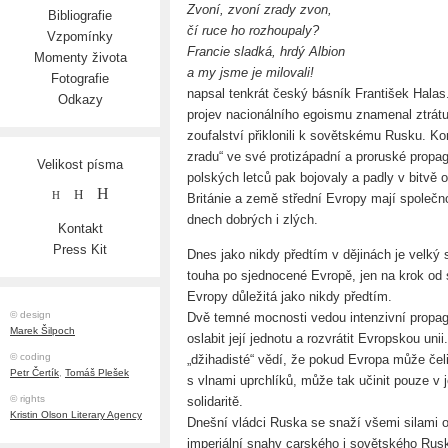
Zvoní, zvoní zrady zvon,
Bibliografie
čí ruce ho rozhoupaly?
Vzpomínky
Francie sladká, hrdý Albion
Momenty života
a my jsme je milovali!
Fotografie
napsal tenkrát český básník František Halas
Odkazy
projev nacionálního egoismu znamenal ztrát
zoufalství přiklonili k sovětskému Rusku. 
zradu“ ve své protizápadní a proruské prop
Velikost písma
polských letců pak bojovaly a padly v bitvě 
H
H
H
Británie a země střední Evropy mají společn
dnech dobrých i zlých.
Kontakt
Press Kit
Dnes jako nikdy předtím v dějinách je velký 
touha po sjednocené Evropě, jen na krok od
Evropy důležitá jako nikdy předtím.
© design
Dvě temné mocnosti vedou intenzivní propaga
Marek Šilpoch
oslabit její jednotu a rozvrátit Evropskou unii
© coding
„džihadisté“ vědí, že pokud Evropa může čeli
Petr Čertík
,
Tomáš Plešek
s vlnami uprchlíků, může tak učinit pouze v
© rights
solidaritě.
Kristin Olson Literary Agency
Dnešní vládci Ruska se snaží všemi silami o
imperiální snahy carského i sovětského Rusk