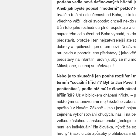
potřeba vedle nově definovaných hříchů j
Aneb jak byste popsal "moderní" peklo?
trvalé a totální odloučenosti od Boha; je to 
všechno váží lidské svobody: chce-li někdo 
Bůh toto jeho rozhodnutí plně respektuje a 
naprostého odloučení od Boha vypadá, nikdo z
představit, protože i ten nejzatvrzelejší atei
dobroty a trpělivosti, jen o tom neví. Nedávno
mu peklo a potvrdit jeho představy ( jako vě
představy na infantilní úrovni), aby se mu m
Milostpane, nechaj se překvapit!
Nebo je to skutečně jen pouhé rozšíření t
termín "sociální hřích"? Byl to Jan Pavel I
penitentiae", podle níž může člověk působi
hříšníků?
Už v biblickém chápání hříchu – 
některými ustanoveními mojžíšského zákona
apoštolů v Novém Zákoně – jsou jasně pojme
zejména vykořisťování chudých, násilí na b
velkou zásluhou latinskoamerické „teologie o
není jen individuální čin člověka, nýbrž že exis
hříchy“ (např. určité způsoby prohlubování e