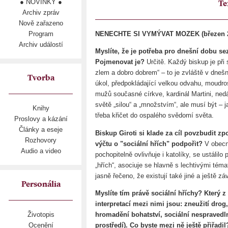
● NOVINKY ●
Te
Archiv zpráv
Nově zařazeno
Program
NENECHTE SI VYMÝVAT MOZEK (březen 
Archiv událostí
Myslíte, že je potřeba pro dnešní dobu se
Pojmenovat je?
Určitě. Každý biskup je př
zlem a dobro dobrem“ – to je zvláště v dneš
Tvorba
úkol, předpokládající velkou odvahu, moudros
mužů současné církve, kardinál Martini, ned
světě „silou“ a „množstvím“, ale musí být – j
Knihy
třeba křičet do ospalého svědomí světa.
Proslovy a kázání
Články a eseje
Biskup Giroti si klade za cíl povzbudit zp
Rozhovory
výčtu o "sociální hřích" podpořit?
V obecn
Audio a video
pochopitelně ovlivňuje i katolíky, se ustálil
„hřích“, asociuje se hlavně s lechtivými tém
jasně řečeno, že existují také jiné a ještě zá
Personália
Myslíte tím právě sociální hříchy? Který z
interpretací mezi nimi jsou: zneužití dro
hromadění bohatství, sociální nespravedl
Životopis
prostředí). Co byste mezi ně ještě přiřadi
Ocenění