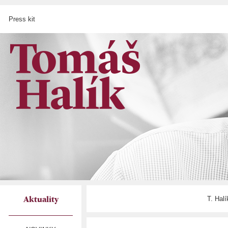
Press kit
T. Hal
Aktuality