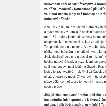
nerovnosti není až tak překvapivá a hroma
za hřích "moderní". Koneckonců již Ježíš
velbloud uchem jehly než bohatec do Král
bohatství hříšné?
Ano, už v Bibli, také v kázání starověkých 
a systematicky v katolické sociální nauce poč
roce 1891 církev jasně odsuzovala hromaděn
nespravedlivě, nezákonně, pokud zotročuje č
To opravdu není nic nového. Ale v době, kdy 
nůžky mezi bohatými a chudými, kvete korup
„individualizují se zisky a socializují rizika“
hodinu na světě hlady a bezohledně se drancu
svůj hlas pozdvihnout ještě naléhavěji. Pravi
levice je zas využívá – jak říkal už Čapek o
nýbrž v touze po moci. Církev svým tisícilet
práce dělá, co může, ale to nestačí – proto 
popisu práce.
Jiný příklad stanovení hranic: je hříšné p
bezpodmínečně nepotřebuje k životu? Jestl
(ad abs. kolik litrů benzínu za měsíc)?
Toh