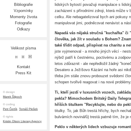
lidských bytostí považuji manipulace s lids
Bibliografie
zacházení s přírodními zdroji, která může v b
Vzpomínky
celku. Ale nebagatelizoval bych ani pokusy ně
Momenty života
manipulovat jimi, podněcovat nenávist a násil
Fotografie
Odkazy
Napadá vás nějaká stručná "kuchařka" či
člověka, jak žít v souladu s Bohem? Zna
také třídit odpad, přispívat na charitu a 
Velikost písma
jste vyjmenoval - a mnoho jiných věcí - nest
H
H
nýbrž patří k čestnému, poctivému a zodpov
H
letos zdůraznit - ale nepředložil žádný "kon
Kontakt
Desatero a Ježíšovo Kázání na hoře asi nik
Press Kit
třeba jím stále znovu probouzet svědomí člo
schopen tvořivě reagovat i na nové problémy
Ti, kteří jezdí v luxusních vozech, zaklád
© design
Marek Šilpoch
pekla? Mimochodem Britský Daily Telegra
hříších titulkem "Recyklujte, nebo do pekl
© coding
Petr Čertík
,
Tomáš Plešek
titulky. To, jak Bůh trestá hříchy, bych nech
bulvárních novinářů) trestá patrně tím, že je
© rights
Kristin Olson Literary Agency
Peklo v některých lidech vzbuzuje romant