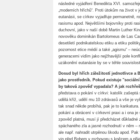
následné vyjádření Benedikta XVI. samozř
„moderních hříchů“. Proti útokům na život v j
eutanásii, se církev vyjadřuje permanetně, r
rasismu apod. Největšími bojovníky proti ras
duchovní, jako v naší době Martin Luther K
novověku dominikán Bartolomeus de Las Casa
desetiletí podnikatelskou etiku a etiku politi
pozornost etice médií a také „agismu“ – neúc
generacemi vidím jako nejžhavější pole konfl
uzákonění eutanásie by se v téhle souvislost
Dosud byl hřích záležitostí jednotlivce a
jako prostředník. Pokud existuje "sociální
by taková zpověď vypadala? A jak rozhře
představa o pokání v církvi: katolík zašeptá
udělá kříž, udělí mu 10 zdrávasů a vše je vy
tak snad někde probíhá, pak je to karikatura
pokání a obrácení v církevní praxi a i ona je
zpověď platná, musí jí předcházet důkladné 
spáchaného zla a jasné rozhodnutí v něm – n
ale např. nahradit utrpěnou škodu apod. Pa
vin před Bohem v rozhovoru s knězem a přije