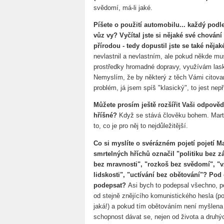
svědomí, má-li jaké.
Píšete o použití automobilu... každý podl
vůz vy? Vyčítal jste si nějaké své chování
přírodou - tedy dopustil jste se také něj
nevlastnil a nevlastním, ale pokud někde mu
prostředky hromadné dopravy, využívám laska
Nemyslím, že by některý z těch Vámi citova
problém, já jsem spíš "klasický", to jest nepř
Můžete prosím ještě rozšířit Vaši odpověď
hříšné?
Když se stává člověku bohem. Martin
to, co je pro něj to nejdůležitější.
Co si myslíte o svérázném pojetí pojetí
smrtelných hříchů označil "politiku bez z
bez mravnosti", "rozkoš bez svědomí", "v
lidskosti", "uctívání bez obětování"? Pod
podepsat?
Asi bych to podepsal všechno, po
od stejně znějícího komunistického hesla (po
jaká!) a pokud tím obětováním není myšlena j
schopnost dávat se, nejen od života a druhýc