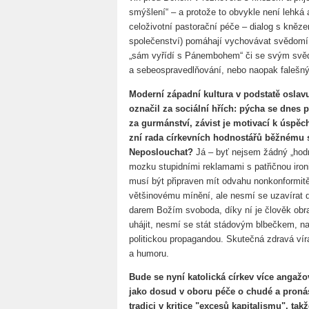
smýšlení“ – a protože to obvykle není lehká 
celoživotní pastorační péče – dialog s knězem
společenství) pomáhají vychovávat svědomí č
„sám vyřídí s Pánembohem“ či se svým svě
a sebeospravedlňování, nebo naopak falešný
Moderní západní kultura v podstatě oslavu
označil za sociální hřích: pýcha se dnes
za gurmánství, závist je motivací k úspěc
zní rada církevních hodnostářů běžnému s
Neposlouchat?
Já – byť nejsem žádný „hod
mozku stupidními reklamami s patřičnou iron
musí být připraven mít odvahu nonkonformitě
většinovému mínění, ale nesmí se uzavírat d
darem Božím svoboda, díky ní je člověk obr
uhájit, nesmí se stát stádovým blbečkem, 
politickou propagandou. Skutečná zdravá vír
a humoru.
Bude se nyní katolická církev více angažo
jako dosud v oboru péče o chudé a pron
tradici v kritice "excesů kapitalismu", ta