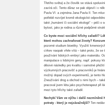
Třetího světa) a že člověk se stává spoluvi
zavírá oči. Tento důraz se pak objevil i v n
Pavla VI. a zejména Jana Pavla II. Ten mlu
potřebě rozvíjet kromě ekologické odpovědnos
také „humánní či sociální ekologii“ – péči o so
bytost, jako je rodina a různé podpůrné stru
Co byste mezi sociální hříchy zařadil? 
které mohou zachraňovat životy? Konzum
pozorné studium bioetiky. Využití kmenovýc
církev naopak vřele vítá – také proto, že se
používání lidských embryí jako materiálu. 
manipulace s lidskými geny, např. pokusy kl
děsivé následky pro kvalitu i samotné přežit
výzkumných pracovišť a pracovníků je hnáno 
možný dopad svých experimentů, je tento hla
Zneužívání drog a obchod s nimi bych – tak
pracoval jsem léta jako psychoterapeut při l
mezi tyto hříchy také zařadil.
Nechybí Vám ve výčtu i další nezmíněné hř
potraty - který je nejzávažnější?
Ten nedávn