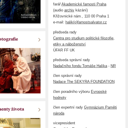
farář
Akademické farnosti Praha
(audio
archiv
kázání)
Křižovnické nám., 110 00 Praha 1
e-mail:
halik(o)farnostsalvator.cz
předseda rady
Centra pro studium politické filozofie,
otografie
etiky a náboženství
ÚFAR FF UK
předseda správní rady
Nadačního fondu Tomáše Halíka
-
NR
člen správní rady
Nadace The SEKYRA FOUNDATION
člen poradního výboru
Evropské
hodnoty
člen expertní rady
Gymnázium Paměti
nty života
národa
vicepresident