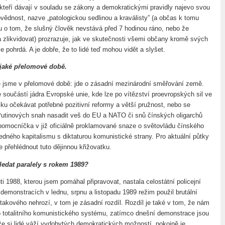
teří dávají v souladu se zákony a demokratickými pravidly najevo svou
ědnost, nazve „patologickou sedlinou a kraválisty” (a občas k tomu
tu o tom, že slušný člověk nevstává před 7 hodinou ráno, nebo že
ba zlikvidovat) prozrazuje, jak ve skutečnosti všemi občany kromě svých
 pohrdá. A je dobře, že to lidé teď mohou vidět a slyšet.
jaké přelomové době.
 jsme v přelomové době: jde o zásadní mezinárodní směřování země.
součástí jádra Evropské unie, kde lze po vítězství proevropských sil ve
ku očekávat potřebné pozitivní reformy a větší pružnost, nebo se
utinových snah nasadit veš do EU a NATO či snů čínských oligarchů
 pomocníčka v již oficiálně proklamované snaze o světovládu čínského
edného kapitalismu s diktaturou komunistické strany. Pro aktuální půtky
 přehlédnout tuto dějinnou křižovatku.
hledat paralely s rokem 1989?
i 1988, kterou jsem pomáhal připravovat, nastala celostátní policejní
 demonstracích v lednu, srpnu a listopadu 1989 režim použil brutální
 takového nehrozí, v tom je zásadní rozdíl. Rozdíl je také v tom, že nám
o totalitního komunistického systému, zatímco dnešní demonstrace jsou
e si lidé váží vydobytých demokratických možností, pokojně je