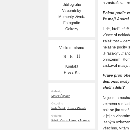
a zastrašovat n
Bibliografie
Vzpomínky
Pokud podle vás
Momenty života
že mají Andrej
Fotografie
Lidé, kteří ješ
Odkazy
vůbec si neklado
záležitost – de
nejasné pocity s
Velikost písma
„Pražáky”, „flan
H
H
H
ohrožením. Komu
získával masy. 
Kontakt
Press Kit
Právě proti ob
demonstrovaly t
chtěl sdělit?
© design
Marek Šilpoch
Nejsem a nechci
zejména s mlado
© coding
Petr Čertík
,
Tomáš Plešek
pak se jim snaž
k jejich vlastn
© rights
Kristin Olson Literary Agency
jasným vzkazem 
všechno, vítám 