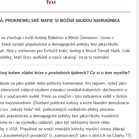
Text
Á. PROKREMELSKÉ MAFIE SI MOŽNÁ NAJDOU NÁHRADNÍKA
a se zhoršuje i kvůli Andreji Babišovi a Miloši Zemanovi. Jsme v
 která vynáší populistické a demagogické politiky bez jakýchkoliv
lí, říká v rozhovoru pro Echo24 kněz, teolog a filozof Tomáš Halík. Lidé
politiky, kteří lžou, podvádí a navíc ukazují, že je to normální.
vývoj kolem vládní krize v posledních týdnech? Co si o tom myslíte?
osti ne jako politik nebo politický komentátor, tím nejsem, nýbrž jako
e intenzivně zabývá studiem interakcí morálně-kulturních, duchovních a
dů v současném světě. Proto se snažím i tyto turbulence vidět v širším
a mezinárodním. Zhoršení politické kultury a krize liberální demokracie
 tzv. „tekutý hněv“ lidí, poškozených vedlejšími efekty procesu
náší populistické a demagogické politiky bez jakýchkoliv morálních
 jsme to i na výsledku událostí, jako byl nešťastný brexit nebo
by v USA. Populisté se snaží znevážit kriticky myslící vrstvy (dávají
ku „kavárenských povalečů“ či „samozvanců“ jako v útocích na Chartu 77)