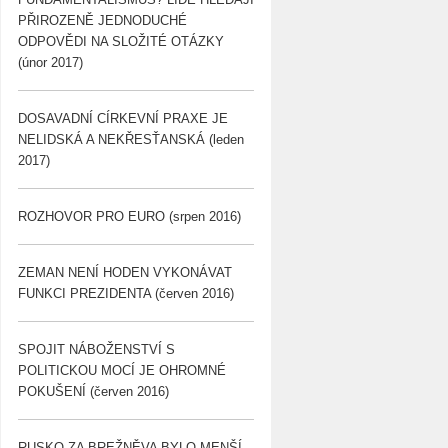
PŘIROZENĚ JEDNODUCHÉ
ODPOVĚDI NA SLOŽITÉ OTÁZKY
(únor 2017)
DOSAVADNÍ CÍRKEVNÍ PRAXE JE
NELIDSKÁ A NEKŘESŤANSKÁ (leden
2017)
ROZHOVOR PRO EURO (srpen 2016)
ZEMAN NENÍ HODEN VYKONÁVAT
FUNKCI PREZIDENTA (červen 2016)
SPOJIT NÁBOŽENSTVÍ S
POLITICKOU MOCÍ JE OHROMNÉ
POKUŠENÍ (červen 2016)
RUSKO ZA BREŽNĚVA BYLO MENŠÍ