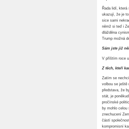
Řada lidí, která
ukazují, že je t
sice sami nekrad
němž si teď i Z
dlážděna cynisme
Trump možná do 
Sám jste již ně
V příštím roce 
Z těch, kteří k
Zatím se nechci
volbou se ještě
představa, že b
stát, je poněku
pročínské politi
by mohlo celou 
znechucení Zema
částí společnos
kompromisní kan