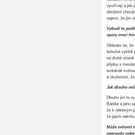
využívají a jde
ohrožení chován
najevo, že jim n
Vybudí to podl
spory mezi hn
Obávám se, že t
bohužel vyklidí
na druhé straně 
přijdou s mesiá
tentokrát mohou
a zkušenost, že 
Jak dlouho můž
Dlouho jim to v
Babiše a jeho sp
že k některým p
že jejich nekrit
Může ovlivnit ro
nepravdu nebo 