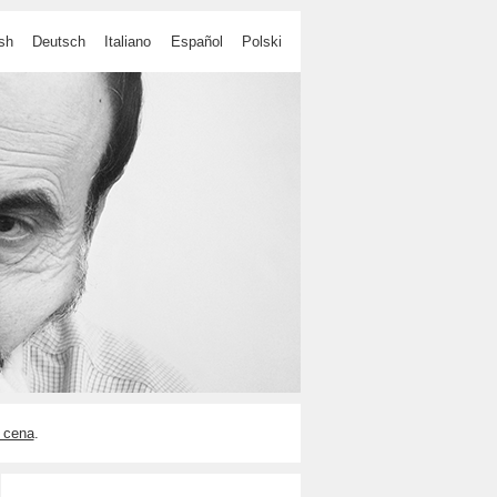
sh
Deutsch
Italiano
Español
Polski
 cena
.