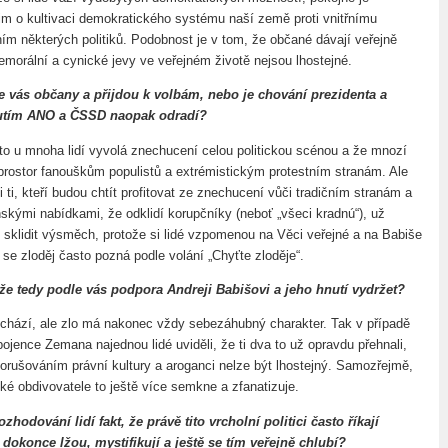
 jim o kultivaci demokratického systému naší země proti vnitřnímu
ím některých politiků. Podobnost je v tom, že občané dávají veřejně
emorální a cynické jevy ve veřejném životě nejsou lhostejné.
e vás občany a přijdou k volbám, nebo je chování prezidenta a
utím ANO a ČSSD naopak odradí?
o u mnoha lidí vyvolá znechucení celou politickou scénou a že mnozí
 prostor fanouškům populistů a extrémistickým protestním stranám. Ale
i ti, kteří budou chtít profitovat ze znechucení vůči tradičním stranám a
nskými nabídkami, že odklidí korupčníky (neboť „všeci kradnú“), už
 sklidit výsměch, protože si lidé vzpomenou na Věci veřejné a na Babiše
se zloděj často pozná podle volání „Chyťte zloděje“.
e tedy podle vás podpora Andreji Babišovi a jeho hnutí vydržet?
ychází, ale zlo má nakonec vždy sebezáhubný charakter. Tak v případě
ojence Zemana najednou lidé uviděli, že ti dva to už opravdu přehnali,
orušováním právní kultury a aroganci nelze být lhostejný. Samozřejmě,
ické obdivovatele to ještě více semkne a zfanatizuje.
zhodování lidí fakt, že právě tito vrcholní politici často říkají
dokonce lžou, mystifikují a ještě se tím veřejně chlubí?