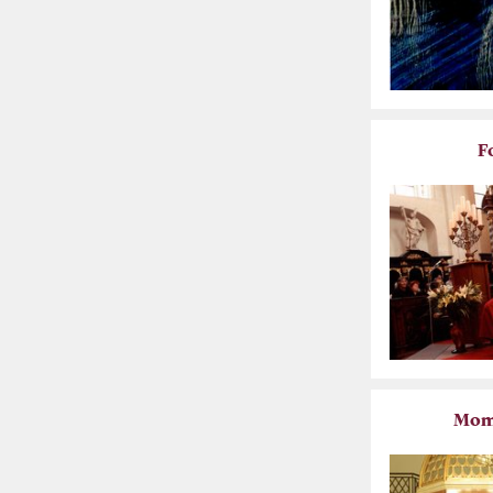
F
Mome