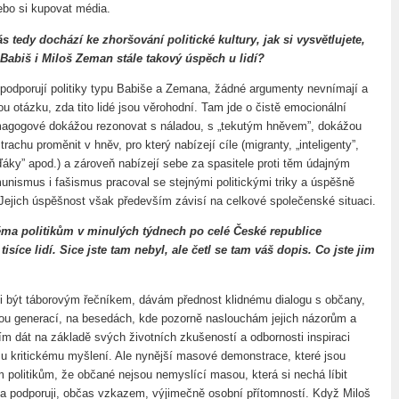
ebo si kupovat média.
 tedy dochází ke zhoršování politické kultury, jak si vysvětlujete,
 Babiš i Miloš Zeman stále takový úspěch u lidí?
tě podporují politiky typu Babiše a Zemana, žádné argumenty nevnímají a
u otázku, zda tito lidé jsou věrohodní. Tam jde o čistě emocionální
magogové dokážou rezonovat s náladou, s „tekutým hněvem”, dokážou
trachu proměnit v hněv, pro který nabízejí cíle (migranty, „inteligenty”,
ďáky” apod.) a zároveň nabízejí sebe za spasitele proti těm údajným
nismus i fašismus pracoval se stejnými politickými triky a úspěšně
Jejich úspěšnost však především závisí na celkové společenské situaci.
ěma politikům v minulých týdnech po celé České republice
isíce lidí. Sice jste tam nebyl, ale četl se tam váš dopis. Co jste jim
 být táborovým řečníkem, dávám přednost klidnému dialogu s občany,
u generací, na besedách, kde pozorně naslouchám jejich názorům a
ím dát na základě svých životních zkušeností a odbornosti inspiraci
ímu kritickému myšlení. Ale nynější masové demonstrace, které jsou
politikům, že občané nejsou nemyslící masou, která si nechá líbit
a podporuji, občas vzkazem, výjimečně osobní přítomností. Když Miloš