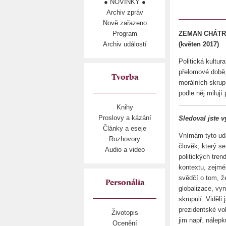
● NOVINKY ●
Archiv zpráv
Nově zařazeno
Program
ZEMAN CHÁTR
Archiv událostí
(květen 2017)
Politická kultur
přelomové době,
Tvorba
morálních skrupu
podle něj milují 
Knihy
Proslovy a kázání
Sledoval jste 
Články a eseje
Vnímám tyto udál
Rozhovory
člověk, který s
Audio a video
politických tren
kontextu, zejmén
svědčí o tom, že
Personália
globalizace, vy
skrupulí. Viděli
prezidentské vol
Životopis
jim např. nálep
Ocenění