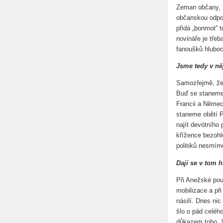
Zeman občany, k
občanskou odpov
přidá „bonmot“ 
novináře je tře
fanoušků hluboce
Jsme tedy v ně
Samozřejmě, že
Buď se staneme 
Francii a Němec
staneme obětí P
najít devótního
křížence bezohl
politiků nesmíme
Dají se v tom 
Při Anežské pout
mobilizace a při
násilí. Dnes nic
šlo o pád celéh
důkazem toho, ž