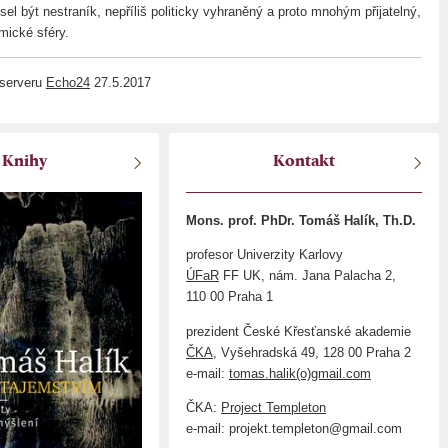
el být nestraník, nepříliš politicky vyhraněný a proto mnohým přijatelný,
mické sféry.
 serveru
Echo24
27.5.2017
Knihy
Kontakt
Mons. prof. PhDr. Tomáš Halík, Th.D.
profesor Univerzity Karlovy
ÚFaR
FF UK, nám. Jana Palacha 2,
110 00 Praha 1
prezident České Křesťanské akademie
ČKA
, Vyšehradská 49, 128 00 Praha 2
e-mail:
tomas.halik(o)gmail.com
ČKA:
Project Templeton
e-mail: projekt.templeton@gmail.com