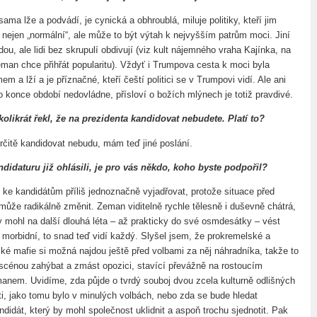
 sama lže a podvádí, je cynická a obhroublá, miluje politiky, kteří jim
o nejen „normální“, ale může to být výtah k nejvyšším patrům moci. Jiní
ou, ale lidi bez skrupulí obdivují (viz kult nájemného vraha Kajínka, na
eman chce přihřát popularitu). Vždyť i Trumpova cesta k moci byla
m a lží a je příznačné, kteří čeští politici se v Trumpovi vidí. Ale ani
konce období nedovládne, přísloví o božích mlýnech je totiž pravdivé.
kolikrát řekl, že na prezidenta kandidovat nebudete. Platí to?
určitě kandidovat nebudu, mám teď jiné poslání.
andidaturu již ohlásili, je pro vás někdo, koho byste podpořil?
 ke kandidátům příliš jednoznačně vyjadřovat, protože situace před
 může radikálně změnit. Zeman viditelně rychle tělesně i duševně chátrá,
y mohl na další dlouhá léta – až prakticky do své osmdesátky – vést
d morbidní, to snad teď vidí každý. Slyšel jsem, že prokremelské a
cké mafie si možná najdou ještě před volbami za něj náhradníka, takže to
scénou zahýbat a zmást opozici, stavící převážně na rostoucím
nem. Uvidíme, zda půjde o tvrdý souboj dvou zcela kulturně odlišných
ti, jako tomu bylo v minulých volbách, nebo zda se bude hledat
didát, který by mohl společnost uklidnit a aspoň trochu sjednotit. Pak