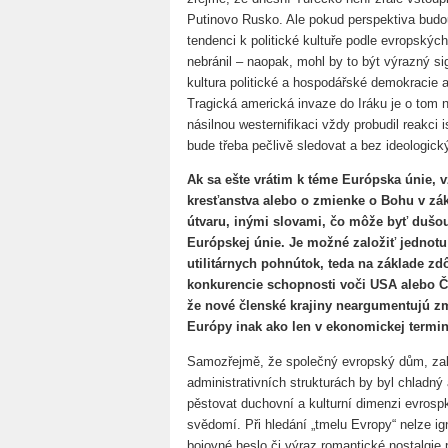
Putinovo Rusko. Ale pokud perspektiva budou
tendenci k politické kultuře podle evropskýc
nebránil – naopak, mohl by to být výrazný s
kultura politické a hospodářské demokracie a
Tragická americká invaze do Iráku je o tom 
násilnou westernifikaci vždy probudil reakci 
bude třeba pečlivě sledovat a bez ideologick
Ak sa ešte vrátim k téme Európska únie, 
kresťanstva alebo o zmienke o Bohu v zá
útvaru, inými slovami, čo môže byť dušo
Európskej únie. Je možné založiť jednotu 
utilitárnych pohnútok, teda na základe z
konkurencie schopnosti voči USA alebo Č
že nové členské krajiny neargumentujú zm
Európy inak ako len v ekonomickej termin
Samozřejmě, že společný evropský dům, za
administrativních strukturách by byl chladný
pěstovat duchovní a kulturní dimenzi evrosp
svědomí. Při hledání „tmelu Evropy“ nelze ig
bojovné heslo či výraz romantické nostalgie 