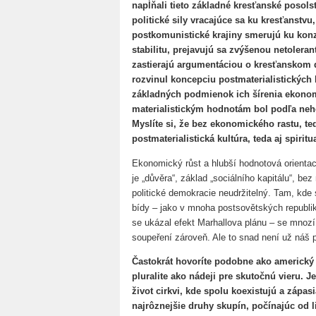
napĺňali tieto základné kresťanské posolstv
politické sily vracajúce sa ku kresťanstv
postkomunistické krajiny smerujú ku kon
stabilitu, prejavujú sa zvýšenou netoleran
zastierajú argumentáciou o kresťanskom d
rozvinul koncepciu postmaterialistických 
základných podmienok ich šírenia ekonom
materialistickým hodnotám bol podľa neh
Myslíte si, že bez ekonomického rastu, te
postmaterialistická kultúra, teda aj spiritu
Ekonomický růst a hlubší hodnotová orienta
je „důvěra“, základ „sociálního kapitálu“, be
politické demokracie neudržitelný. Tam, kde 
bídy – jako v mnoha postsovětských republ
se ukázal efekt Marhallova plánu – se mnozí 
soupeření zároveň. Ale to snad není už náš p
Častokrát hovoríte podobne ako americký
pluralite ako nádeji pre skutočnú vieru. J
život cirkvi, kde spolu koexistujú a zápas
najrôznejšie druhy skupín, počínajúc od l