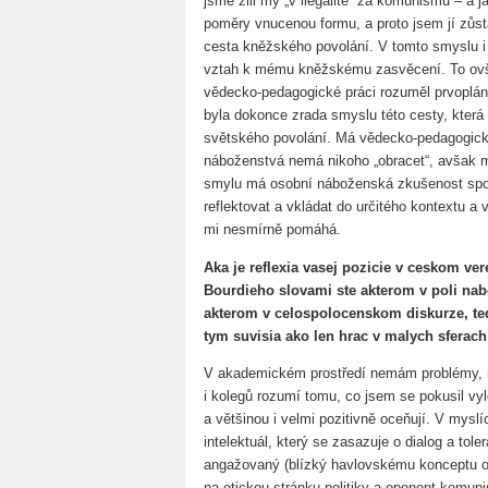
jsme žili my „v ilegalitě“ za komunismu – a j
poměry vnucenou formu, a proto jsem jí zůst
cesta kněžského povolání. V tomto smyslu i 
vztah k mému kněžskému zasvěcení. To ov
vědecko-pedagogické práci rozuměl prvoplánov
byla dokonce zrada smyslu této cesty, která
světského povolání. Má vědecko-pedagogic
náboženstvá nemá nikoho „obracet“, avšak 
smylu má osobní náboženská zkušenost spolu
reflektovat a vkládat do určitého kontextu a 
mi nesmírně pomáhá.
Aka je reflexia vasej pozicie v ceskom v
Bourdieho slovami ste akterom v poli nab
akterom v celospolocenskom diskurze, teda
tym suvisia ako len hrac v malych sferac
V akademickém prostředí nemám problémy, m
i kolegů rozumí tomu, co jsem se pokusil vylo
a většinou i velmi pozitivně oceňují. V mysl
intelektuál, který se zasazuje o dialog a tole
angažovaný (blízký havlovskému konceptu o
na etickou stránku politiky a oponent komuni