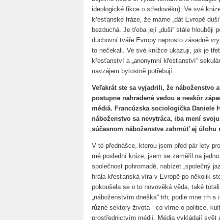
ideologické fikce o středověku). Ve své kniz
křesťanské fráze, že máme „dát Evropě duši“
bezduchá. Je třeba její „duši“ stále hlouběji 
duchovní tváře Evropy naprosto zásadně vry
to nečekali. Ve své knížce ukazuji, jak je tře
křesťanství a „anonymní křesťanství“ sekulá
navzájem bytostně potřebují.
Veľakrát ste sa vyjadrili, že náboženstvo 
postupne nahradené vedou a neskôr západ
médiá. Francúzska sociologička Daniele H
náboženstvo sa nevytráca, iba mení svoj
súčasnom náboženstve zahrnúť aj úlohu 
V té přednášce, kterou jsem před pár lety pro
mé poslední knize, jsem se zaměřil na jednu 
společnost pohromadě, nabízet „společný jaz
hrála křesťanská víra v Evropě po několik sto
pokoušela se o to novověká věda, také totali
„náboženstvím dneška“ trh, podle mne trh s 
různé sektory života - co víme o politice, ku
prostřednictvím médií. Média vykládají svět a