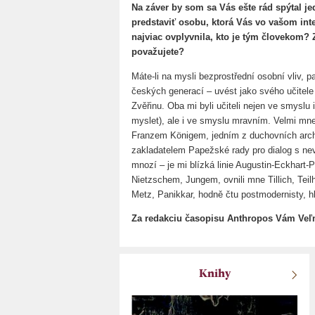
Na záver by som sa Vás ešte rád spýtal je
predstaviť osobu, ktorá Vás vo vašom in
najviac ovplyvnila, kto je tým človekom?
považujete?
Máte-li na mysli bezprostřední osobní vliv, 
českých generací – uvést jako svého učitele
Zvěřinu. Oba mi byli učiteli nejen ve smyslu 
myslet), ale i ve smyslu mravním. Velmi mne
Franzem Königem, jedním z duchovních archi
zakladatelem Papežské rady pro dialog s nevě
mnozí – je mi blízká linie Augustin-Eckhart-
Nietzschem, Jungem, ovnili mne Tillich, Teil
Metz, Panikkar, hodně čtu postmodernisty, h
Za redakciu časopisu Anthropos Vám Veľ
Knihy