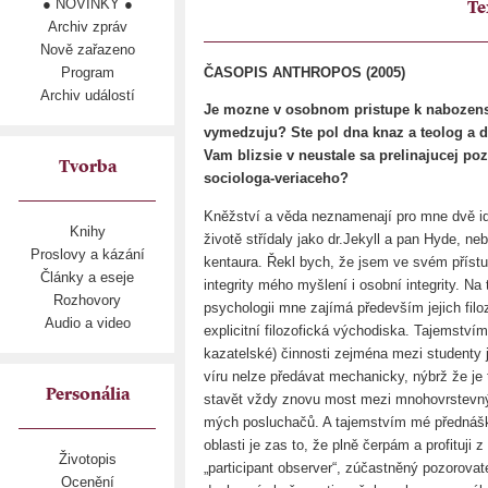
● NOVINKY ●
Te
Archiv zpráv
Nově zařazeno
Program
ČASOPIS ANTHROPOS (2005)
Archiv událostí
Je mozne v osobnom pristupe k nabozenstv
vymedzuju? Ste pol dna knaz a teolog a 
Vam blizsie v neustale sa prelinajucej poz
Tvorba
sociologa-veriaceho?
Kněžství a věda neznamenají pro mne dvě id
Knihy
životě střídaly jako dr.Jekyll a pan Hyde, ne
Proslovy a kázání
kentaura. Řekl bych, že jsem ve svém přístup
Články a eseje
integrity mého myšlení i osobní integrity. Na te
Rozhovory
psychologii mne zajímá především jejich filozof
Audio a video
explicitní filozofická východiska. Tajemstv
kazatelské) činnosti zejména mezi studenty j
víru nelze předávat mechanicky, nýbrž že je t
Personália
stavět vždy znovu most mezi mnohovrstevn
mých posluchačů. A tajemstvím mé přednášk
oblasti je zas to, že plně čerpám a profituji
Životopis
„participant observer“, zúčastněný pozorovate
Ocenění