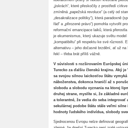
„jiskrách“, které přeskočily z prostředí církv
zmíněná „papežská revoluce“ (a celý od sta
„desakralizace politiky“), která paradoxně (
řád“ a „přirozené právo“) pomohla vytvořit pr
reformační emancipace laiků, která přerostla 
je ekumenismus, který ukazuje světu model so
„kompatibiltu“ při respektu ke své různost
alternativu – jeho dočasné brzdění, ať už na
řekl – třeba brát příliš vážně.
V súvislosti s rozširovaním Európskej úni
Turecko za ďalšiu členskú krajinu. Aký je
sa svojou silnou laickosťou štátu vymyká
náboženstva, dokonca hraničí až s poru
slobodu a slobodu vyznania na ktorej lip
druhej strane, myslíte si, že základné eu
a tolerantné, že vedia do seba integrovať a
sekulárnej podobe štátu stále veľmi silne 
hodnoty ľudského indivídua, slobody sv
Sjednocenou Evropu nelze definovat geografi
zřejmé, že dnešní Turecko není zralé vstoup