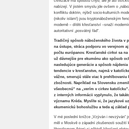
civilizace má spoustu chyb, ale je asi tisíckr
nabízejí. V jistém smyslu jde ovšem o „nábo
konfliktu doktrin, nýbrž socio-kulturních m
(nikoliv islám!) jsou kryptonáboženským fen
moderně – dítěti křesťanství –snaží moderní
autoritativní „posvátný řád“.
Tradičný spôsob náboženského života v p
na ústupe, stráca podporu vo verejnom aj
počtu európanov. Kresťanské cirkvi sa na 
už dávnejšie pre ekuménu ako spôsob och
nasledujúce generácie a spôsob nájdenia 
tendencie v kresťanstve, najmä v katolíck
vážne, smerujú stále viac k prehlbovaniu ka
zbožnosti. Napríklad na Slovensku zmenili
všeobecnú“ na „verím v cirkev katolícku“.
z interných informácii vyplynulo, že takát
významu Kréda. Myslíte si, že jazykové u
ekumenickú bohoslužbu a teda aj základ 
V mé poslední knížce „Vzýván i nevzýván“ j
měl v Moskvě o západní zkušenosti soužití k
liberalismem (který si někteří křesťané pleto