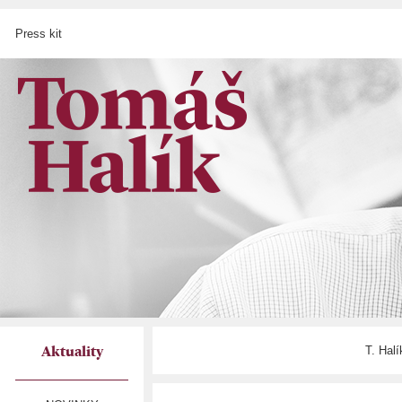
Press kit
T. Hal
Aktuality