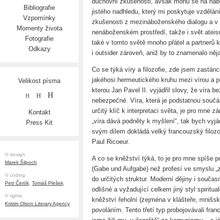
duchovní zkušenosti, avšak mohu se na nábož
Bibliografie
jistého nadhledu, který mi poskytuje vzdělán
Vzpomínky
zkušenosti z mezináboženského dialogu a v n
Momenty života
nenáboženském prostředí, takže i svět ate
Fotografie
také v tomto světě mnoho přátel a partnerů k
Odkazy
i outsider zároveň, aniž by to znamenalo něj
Co se týká víry a filozofie, zde jsem zastán
jakéhosi hermeutického kruhu mezi vírou 
Velikost písma
kterou Jan Pavel II. vyjádřil slovy, že víra 
H
H
H
nebezpečné. Víra, která je podstatnou souč
určitý klíč k interpretaci světa, je pro mne 
Kontakt
„víra dává podněty k myšlení“, tak bych vyjád
Press Kit
svým dílem dokládá velký francouzský filoz
Paul Ricoeur.
© design
A co se kněžství týká, to je pro mne spíše
Marek Šilpoch
(Gabe und Aufgabe) než profesí ve smyslu „z
© coding
do určitých struktur. Moderní dějiny i součas
Petr Čertík
,
Tomáš Plešek
odlišné a vyžadující celkem jiný styl spiritua
© rights
kněžství řeholní (zejména v klášteře, mnišsk
Kristin Olson Literary Agency
povoláním. Tento třetí typ probojovávali franc