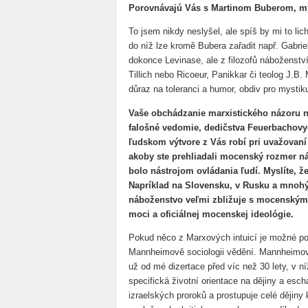
Porovnávajú Vás s Martinom Buberom, mysl
To jsem nikdy neslyšel, ale spíš by mi to licho
do níž lze kromě Bubera zařadit např. Gabri
dokonce Levinase, ale z filozofů náboženství 
Tillich nebo Ricoeur, Panikkar či teolog J.
důraz na toleranci a humor, obdiv pro mystik
Vaše obchádzanie marxistického názoru n
falošné vedomie, dedičstva Feuerbachov
ľudskom výtvore z Vás robí pri uvažovaní
akoby ste prehliadali mocenský rozmer ná
bolo nástrojom ovládania ľudí. Myslíte, ž
Napríklad na Slovensku, v Rusku a mnohý
náboženstvo veľmi zbližuje s mocenským
moci a oficiálnej mocenskej ideológie.
Pokud něco z Marxových intuicí je možné po
Mannheimově sociologii vědění. Mannheimovo 
už od mé dizertace před víc než 30 lety, v ní
specifická životní orientace na dějiny a esch
izraelských proroků a prostupuje celé dějiny