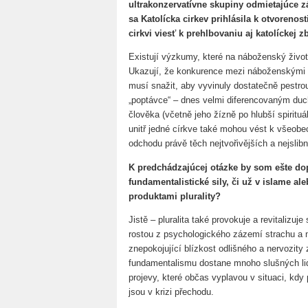
ultrakonzervatívne skupiny odmietajúce zá
sa Katolícka cirkev prihlásila k otvorenos
cirkvi viesť k prehlbovaniu aj katolíckej 
Existují výzkumy, které na náboženský život ap
Ukazují, že konkurence mezi náboženskými 
musí snažit, aby vyvinuly dostatečně pestrou
„poptávce“ – dnes velmi diferencovaným du
člověka (včetně jeho žízně po hlubší spirit
unitř jedné církve také mohou vést k všeobec
odchodu právě těch nejtvořivějších a nejslibn
K predchádzajúcej otázke by som ešte dop
fundamentalistické sily, či už v islame ale
produktami plurality?
Jistě – pluralita také provokuje a revitalizuje 
rostou z psychologického zázemí strachu a 
znepokojující blízkost odlišného a nervozity 
fundamentalismu dostane mnoho slušných li
projevy, které občas vyplavou v situaci, kdy
jsou v krizi přechodu.