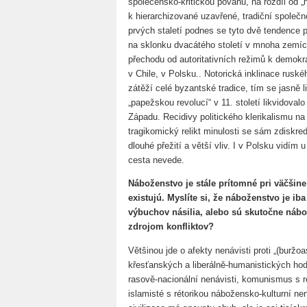
společensko-kritickou povahu, na rozdíl od „n
k hierarchizované uzavřené, tradiční společn
prvých staletí podnes se tyto dvě tendence pro
na sklonku dvacátého století v mnoha zemí
přechodu od autoritativních režimů k demokra
v Chile, v Polsku.. Notorická inklinace ruské
zátěží celé byzantské tradice, tím se jasně l
„papežskou revolucí“ v 11. století likvidovalo
Západu. Recidivy politického klerikalismu na
tragikomický relikt minulosti se sám zdiskr
dlouhé přežití a větší vliv. I v Polsku vidím
cesta nevede.
Náboženstvo je stále prítomné pri väčšine 
existujú. Myslíte si, že náboženstvo je iba
výbuchov násilia, alebo sú skutočne náb
zdrojom konfliktov?
Většinou jde o afekty nenávisti proti „(burž
křesťanských a liberálně-humanistických hodn
rasově-nacionální nenávisti, komunismus s rét
islamisté s rétorikou nábožensko-kulturní ne