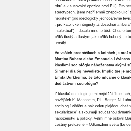
trhu“ a klausovské opozice proti EU). Pro nem
sterotypech, jsem nepříjemně znepokojující t
nepřítele“ (pro ideologicky jednobarevné levi
, pro katolické integristy „židozednář a liberá
intelektuál“) – docela mne to těší: Chesterto
příliš tlustý a tlustým jako příliš hubený, j
urostlý.
Vo vašich prednáškach a knihách je možné 
Martina Bubera alebo Emanuela Lévinasa. 
klasikmi sociológie náboženstva akými s
Simmel dialóg nevediete. Implicitne je m
Emila Durkheima. Je toto mlčanie o klas
dedičstvom sociológie?
Z klasiků sociologie je mi nejbližší Troeltsch
novějších K. Mannheim, P.L. Berger, N. Luh
sociologií vědění a pak celou plejádou dnešní
sekularizace“ a zkoumají současnou dynam
náboženství a politiky. Velmi mne oslovil M
češtiny přeložené – Odkouzlení světa (Le d