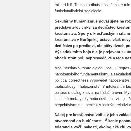
miliard lidí. To jsou atributy společenské ro
funkcionalistická sociologie.
Sekulárny humanizmus považujete na rozd
predstaviteľov cirkvi za dedičstvo kresťan
kresťanstva. Spory s kresťanskými silami
kresťanstva v Európskej ústave však nevyv
dedičstva po predkovi, ale bitky dvoch 
Výsledok tohto boja nie je prejavom skuto
oboch strán boli nepresvedčivé a teda ne
Ano, nezdary v tomto dialogu posilují regres
náboženského fundamentalismu a sekularist
political correctness vypovědět náboženství 
„náhražkovým náboženstvím“ intolerantní lai
pokusit o dialog znovu, na hlubší úrovni. Mys
klasické metafyziky nebo osvícenství – je tř
perpektivismus si neplést s laciným relativi
Nádej pre kresťanstvo vidíte v jeho základo
otvorenosti do budúcnosti. Šírenie postma
tolerancia voči inakosti, ekologická citli