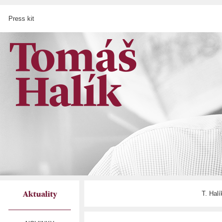
Press kit
T. Hal
Aktuality