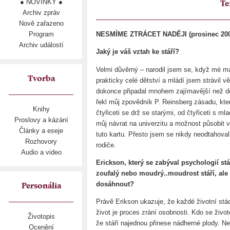
● NOVINKY ●
Te
Archiv zpráv
Nově zařazeno
Program
NESMÍME ZTRÁCET NADĚJI (prosinec 200
Archiv událostí
Jaký je váš vztah ke stáří?
Velmi důvěrný – narodil jsem se, když mé m
Tvorba
prakticky celé dětství a mládí jsem strávil vě
dokonce připadal mnohem zajímavější než dě
řekl můj zpovědník P. Reinsberg zásadu, kter
Knihy
čtyřiceti se drž se starými, od čtyřiceti s ml
Proslovy a kázání
můj návrat na univerzitu a možnost působit v
Články a eseje
tuto kartu. Přesto jsem se nikdy neodtahoval
Rozhovory
rodiče.
Audio a video
Erickson, který se zabýval psychologií st
zoufalý nebo moudrý..moudrost stáří, ale 
dosáhnout?
Personália
Právě Erikson ukazuje, že každé životní stád
život je proces zrání osobnosti. Kdo se živo
Životopis
že stáří najednou přinese nádherné plody. Ne
Ocenění