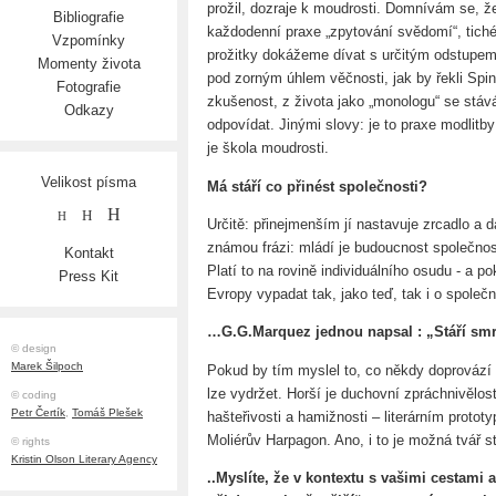
prožil, dozraje k moudrosti. Domnívám se, že
Bibliografie
každodenní praxe „zpytování svědomí“, tiché
Vzpomínky
prožitky dokážeme dívat s určitým odstupem 
Momenty života
pod zorným úhlem věčnosti, jak by řekli Spi
Fotografie
zkušenost, z života jako „monologu“ se stává
Odkazy
odpovídat. Jinými slovy: je to praxe modlitb
je škola moudrosti.
Velikost písma
Má stáří co přinést společnosti?
H
H
H
Určitě: přinejmenším jí nastavuje zrcadlo a
známou frázi: mládí je budoucnost společnost
Kontakt
Platí to na rovině individuálního osudu - a 
Press Kit
Evropy vypadat tak, jako teď, tak i o společn
…G.G.Marquez jednou napsal : „Stáří sm
© design
Marek Šilpoch
Pokud by tím myslel to, co někdy doprovází t
lze vydržet. Horší je duchovní zpráchnivělost 
© coding
Petr Čertík
,
Tomáš Plešek
hašteřivosti a hamižnosti – literárním protot
Moliérův Harpagon. Ano, i to je možná tvář 
© rights
Kristin Olson Literary Agency
..Myslíte, že v kontextu s vašimi cestami 