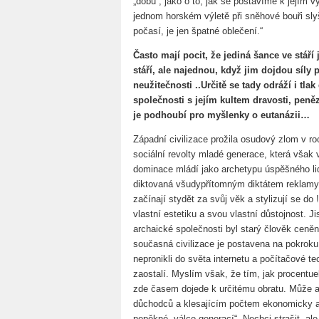
„dobu“, jako o to, jak se postavíme k jejím v
jednom horském výletě při sněhové bouři sly
počasí, je jen špatné oblečení.“
Často mají pocit, že jediná šance ve stáří
stáří, ale najednou, když jim dojdou síly 
neužitečnosti ..Určitě se tady odráží i tl
společnosti s jejím kultem dravosti, pen
je podhoubí pro myšlenky o eutanázii…
Západní civilizace prožila osudový zlom v ro
sociální revolty mladé generace, která však vy
dominace mládí jako archetypu úspěšného li
diktovaná všudypřítomným diktátem reklamy –
začínají stydět za svůj věk a stylizují se do
vlastní estetiku a svou vlastní důstojnost. Ji
archaické společnosti byl starý člověk ceně
současná civilizace je postavena na pokroku t
nepronikli do světa internetu a počítačové t
zaostalí. Myslím však, že tím, jak procentueln
zde časem dojede k určitému obratu. Může a
důchodců a klesajícím počtem ekonomicky aktiv
nepěkné „válce generací“. Nechci strašit, ale