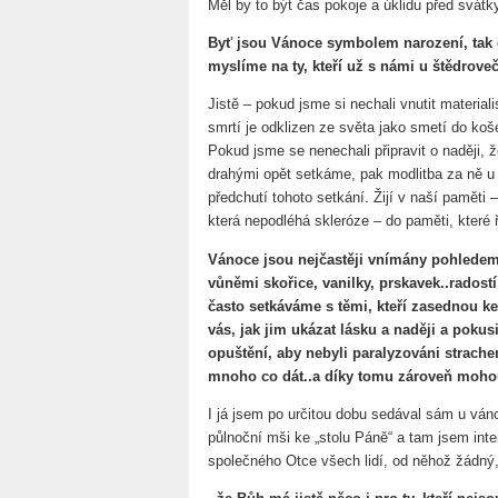
Měl by to být čas pokoje a úklidu před svátky
Byť jsou Vánoce symbolem narození, tak č
myslíme na ty, kteří už s námi u štědroveč
Jistě – pokud jsme si nechali vnutit material
smrtí je odklizen ze světa jako smetí do ko
Pokud jsme se nenechali připravit o naději, ž
drahými opět setkáme, pak modlitba za ně u
předchutí tohoto setkání. Žijí v naší paměti –
která nepodléhá skleróze – do paměti, které
Vánoce jsou nejčastěji vnímány pohledem
vůněmi skořice, vanilky, prskavek..radost
často setkáváme s těmi, kteří zasednou 
vás, jak jim ukázat lásku a naději a pokusi
opuštění, aby nebyli paralyzováni strache
mnoho co dát..a díky tomu zároveň moho
I já jsem po určitou dobu sedával sám u váno
půlnoční mši ke „stolu Páně“ a tam jsem inte
společného Otce všech lidí, od něhož žádný,