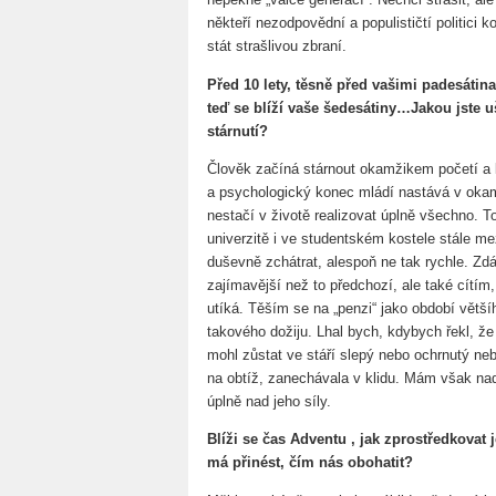
někteří nezodpovědní a populističtí politici 
stát strašlivou zbraní.
Před 10 lety, těsně před vašimi padesátina
teď se blíží vaše šedesátiny…Jakou jste uš
stárnutí?
Člověk začíná stárnout okamžikem početí a lé
a psychologický konec mládí nastává v okam
nestačí v životě realizovat úplně všechno. 
univerzitě i ve studentském kostele stále me
duševně zchátrat, alespoň ne tak rychle. Zdá
zajímavější než to předchozí, ale také cítím, 
utíká. Těším se na „penzi“ jako období větší
takového dožiju. Lhal bych, kdybych řekl, 
mohl zůstat ve stáří slepý nebo ochrnutý neb
na obtíž, zanechávala v klidu. Mám však na
úplně nad jeho síly.
Blíži se čas Adventu , jak zprostředkovat
má přinést, čím nás obohatit?