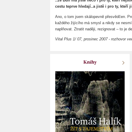
..že Bůh má jistě něco i pro ty, kteří nejso
cestu teprve hledají..a jistě i pro ty, kteří 
Ano, o tom jsem skálopevně přesvědčen. Proč
každého žijícího má smysl a nikdy se nesmí
naplňovat. Ztratit naději, rezignovat – to je
Vital Plus 1/ 07, prosinec 2007 - rozhovor 
Knihy