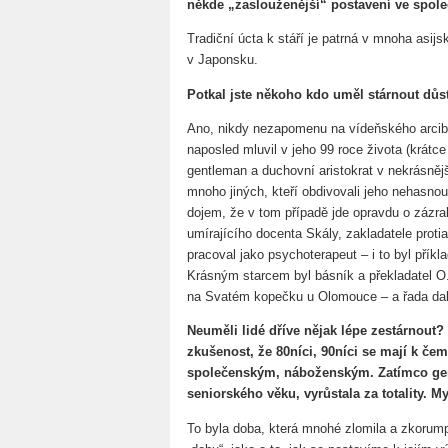
někde „zaslouženější“ postavení ve spole
Tradiční úcta k stáří je patrná v mnoha asi
v Japonsku.
Potkal jste někoho kdo uměl stárnout důst
Ano, nikdy nezapomenu na vídeňského arcibi
naposled mluvil v jeho 99 roce života (krátce
gentleman a duchovní aristokrat v nekrásněj
mnoho jiných, kteří obdivovali jeho nehasnou
dojem, že v tom případě jde opravdu o zázra
umírajícího docenta Skály, zakladatele protia
pracoval jako psychoterapeut – i to byl příkl
Krásným starcem byl básník a překladatel O
na Svatém kopečku u Olomouce – a řada dal
Neuměli lidé dříve nějak lépe zestárnout
zkušenost, že 80níci, 90níci se mají k č
společenským, náboženským. Zatímco gene
seniorského věku, vyrůstala za totality. My
To byla doba, která mnohé zlomila a zkorumpo