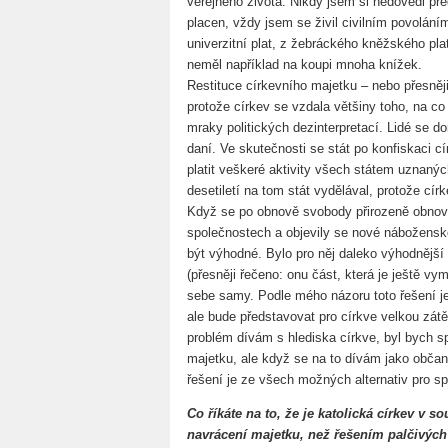
veřejného života. Nikdy jsem si nedovedl př
placen, vždy jsem se živil civilním povolán
univerzitní plat, z žebráckého kněžského plat
neměl například na koupi mnoha knížek.
Restituce církevního majetku – nebo přesněj
protože církev se vzdala většiny toho, na co
mraky politických dezinterpretací. Lidé se dom
daní. Ve skutečnosti se stát po konfiskaci 
platit veškeré aktivity všech státem uznaný
desetiletí na tom stát vydělával, protože cí
Když se po obnově svobody přirozeně obnovi
společnostech a objevily se nové náboženské 
být výhodné. Bylo pro něj daleko výhodnější 
(přesněji řečeno: onu část, která je ještě vy
sebe samy. Podle mého názoru toto řešení je
ale bude představovat pro církve velkou zát
problém dívám s hlediska církve, byl bych sp
majetku, ale když se na to dívám jako občan
řešení je ze všech možných alternativ pro s
Co říkáte na to, že je katolická církev v 
navrácení majetku, než řešením palčivýc