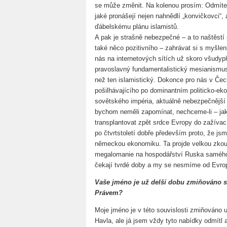
se může změnit. Na kolenou prosím: Odmítej
jaké pronášejí nejen nahnědlí „konvičkovci“, 
ďábelskému plánu islamistů.
A pak je strašně nebezpečné – a to naštěstí
také něco pozitivního – zahrávat si s myšlen
nás na internetových sítích už skoro všudy
pravoslavný fundamentalistický mesianismus
než ten islamistický. Dokonce pro nás v Če
pošilhávajícího po dominantním politicko-ek
sovětského impéria, aktuálně nebezpečnější
bychom neměli zapomínat, nechceme-li – jak
transplantovat zpět srdce Evropy do zažívac
po čtvrtstoletí dobře především proto, že jsm
německou ekonomiku. Ta projde velkou zko
megalomanie na hospodářství Ruska samého a
čekají tvrdé doby a my se nesmíme od Evrop
Vaše jméno je už delší dobu zmiňováno s
Právem?
Moje jméno je v této souvislosti zmiňováno u
Havla, ale já jsem vždy tyto nabídky odmít