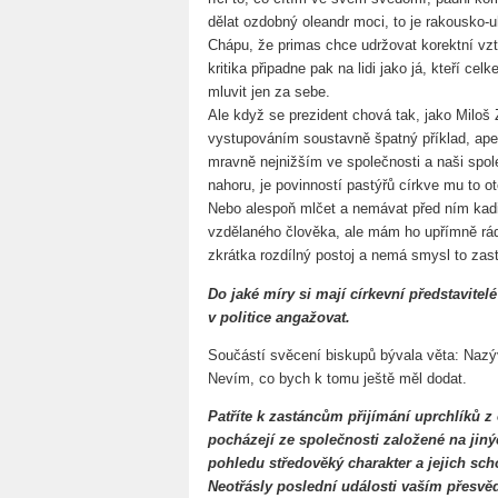
dělat ozdobný oleandr moci, to je rakousko-
Chápu, že primas chce udržovat korektní vzta
kritika připadne pak na lidi jako já, kteří c
mluvit jen za sebe.
Ale když se prezident chová tak, jako Mil
vystupováním soustavně špatný příklad, apelu
mravně nejnižším ve společnosti a naši spo
nahoru, je povinností pastýřů církve mu to otev
Nebo alespoň mlčet a nemávat před ním kadi
vzdělaného člověka, ale mám ho upřímně rád 
zkrátka rozdílný postoj a nemá smysl to zast
Do jaké míry si mají církevní představitel
v politice angažovat.
Součástí svěcení biskupů bývala věta: Nazý
Nevím, co bych k tomu ještě měl dodat.
Patříte k zastáncům přijímání uprchlíků z
pocházejí ze společnosti založené na jin
pohledu středověký charakter a jejich sch
Neotřásly poslední události vaším přesv