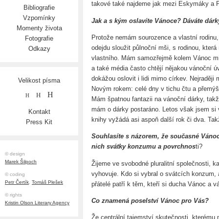
takové také najdeme jak mezi Eskymáky a 
Bibliografie
Vzpomínky
Jak a s kým oslavíte Vánoce? Dáváte dárk
Momenty života
Protože nemám sourozence a vlastní rodinu,
Fotografie
odejdu sloužit půlnoční mši, s rodinou, kter
Odkazy
vlastního. Mám samozřejmě kolem Vánoc mno
a také média často chtějí nějakou vánoční úv
dokážou oslovit i lidi mimo církev. Nejradě
Velikost písma
Novým rokem: celé dny v tichu čtu a přemýš
H
H
H
Mám špatnou fantazii na vánoční dárky, tak
mám o dárky postaráno. Letos však jsem si 
Kontakt
knihy vyžádá asi aspoň další rok či dva. T
Press Kit
Souhlasíte s názorem, že současné Vánoce
nich svátky konzumu a povrchnos
ti?
© design
Marek Šilpoch
Žijeme ve svobodné pluralitní společnosti, 
vyhovuje. Kdo si vybral o svátcích konzum, a
© coding
Petr Čertík
,
Tomáš Plešek
přátelé patří k těm, kteří si ducha Vánoc a v
© rights
Co znamená poselství Vánoc pro Vás?
Kristin Olson Literary Agency
Že centrální tajemství skutečnosti, kterému 