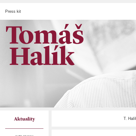
Press kit
T. Hal
Aktuality