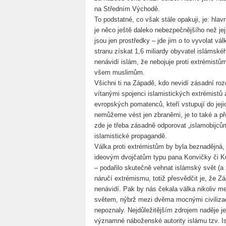
na Středním Východě.
To podstatné, co však stále opakuji, je: hlav
je něco ještě daleko nebezpečnějšího než jej
jsou jen prostředky – jde jim o to vyvolat v
stranu získat 1,6 miliardy obyvatel islámské
nenávidí islám, že nebojuje proti extrémistům
všem muslimům.
Všichni ti na Západě, kdo nevidí zásadní roz
vítanými spojenci islamistických extrémistů a
evropských pomatenců, kteří vstupují do jeji
nemůžeme vést jen zbraněmi, je to také a př
zde je třeba zásadně odporovat „islamobijcům
islamistické propagandě.
Válka proti extrémistům by byla beznadějná,
ideovým dvojčatům typu pana Konvičky či Ku
– podařilo skutečně vehnat islámský svět (a
náručí extrémismu, totiž přesvědčit je, že Z
nenávidí. Pak by nás čekala válka nikoliv m
světem, nýbrž mezi dvěma mocnými civilizace
nepoznaly. Nejdůležitějším zdrojem naděje j
významné náboženské autority islámu tzv. Isl