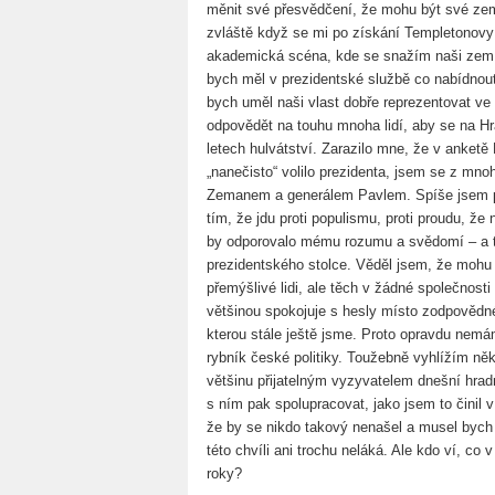
měnit své přesvědčení, že mohu být své zem
zvláště když se mi po získání Templetonovy
akademická scéna, kde se snažím naši zem 
bych měl v prezidentské službě co nabídnout
bych uměl naši vlast dobře reprezentovat ve
odpovědět na touhu mnoha lidí, aby se na Hra
letech hulvátství. Zarazilo mne, že v anketě M
„nanečisto“ volilo prezidenta, jsem se z mno
Zemanem a generálem Pavlem. Spíše jsem př
tím, že jdu proti populismu, proti proudu, že
by odporovalo mému rozumu a svědomí – a tě
prezidentského stolce. Věděl jsem, že mohu 
přemýšlivé lidi, ale těch v žádné společnosti
většinou spokojuje s hesly místo zodpovědnéh
kterou stále ještě jsme. Proto opravdu nemá
rybník české politiky. Toužebně vyhlížím n
většinu přijatelným vyzyvatelem dnešní hradní
s ním pak spolupracovat, jako jsem to činil 
že by se nikdo takový nenašel a musel bych
této chvíli ani trochu neláká. Ale kdo ví, co
roky?