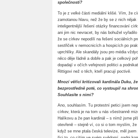
společnosti?
To je z velké části mediální klišé. Vím, že cí
zamotanou hlavu, než že by se z nich nějak r
inteligentnější řešení otázky financování cír
ani jim nic nevracet, by nás bohužel vyřadilo
že se církev nepodílí na řešení sociálních p
sestřiček v nemocnicích a hospicích po prak
uprchlíky. Ale skandály jsou pro média vždy
něco děje řádně a dobře a pak je celkový po
dopadají v očích veřejnosti politici a podnik
Rittigovi než o těch, kteří pracují poctivě.
Mnozí věřící kritizovali kardinála Duku, 
bezprostředně poté, co vystoupil na shro
Souhlasíte s nimi?
Ano, souhlasím. Tu protestní petici jsem nep
církev, která je na tom u nás všestranně miz
Halíkovu a že pan kardinál – s nímž jsme přá
otevřeně – stejně ví, co si o tom myslím, 
když se mne ptala česká televize, měl jsem 
říci to, co cítím ve svém svědomí, padni ko