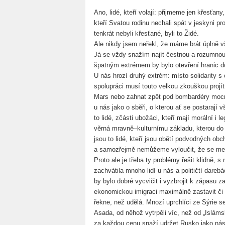
Ano, lidé, kteří volají: přijmeme jen křesťan
kteří Svatou rodinu nechali spát v jeskyni pr
tenkrát nebyli křesťané, byli to Židé.
Ale nikdy jsem neřekl, že máme brát úplně 
Já se vždy snažím najít čestnou a rozumno
špatným extrémem by bylo otevření hranic d
U nás hrozí druhý extrém: místo solidarity s
spolupráci musí touto velkou zkouškou projít,
Mars nebo zahnat zpět pod bombardéry mocnos
u nás jako o sběři, o kterou ať se postarají 
to lidé, zčásti ubožáci, kteří mají morální i 
věrná mravně–kulturnímu základu, kterou do 
jsou to lidé, kteří jsou obětí podvodných obc
a samozřejmě nemůžeme vyloučit, že se mezi
Proto ale je třeba ty problémy řešit klidně, 
zachvátila mnoho lidí u nás a političtí dare
by bylo dobré vycvičit i vyzbrojit k zápasu z
ekonomickou imigraci maximálně zastavit či vr
řekne, než udělá. Mnozí uprchlíci ze Sýrie se
Asada, od něhož vytrpěli víc, než od „Islám
za každou cenu snaží udržet Rusko jako ná