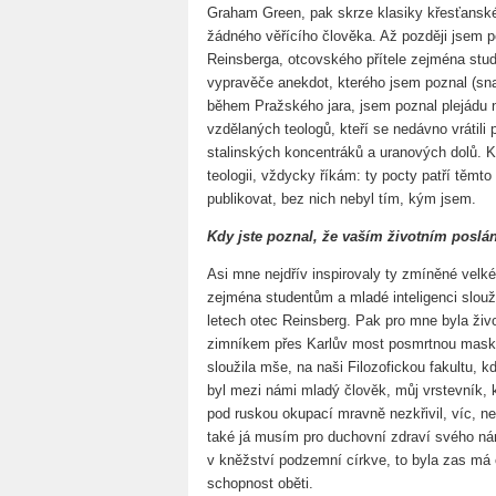
Graham Green, pak skrze klasiky křesťanské 
žádného věřícího člověka. Až později jsem p
Reinsberga, otcovského přítele zejména stud
vypravěče anekdot, kterého jsem poznal (sna
během Pražského jara, jsem poznal plejádu
vzdělaných teologů, kteří se nedávno vrátili
stalinských koncentráků a uranových dolů.
teologii, vždycky říkám: ty pocty patří těmt
publikovat, bez nich nebyl tím, kým jsem.
Kdy jste poznal, že vaším životním poslá
Asi mne nejdřív inspirovaly ty zmíněné velk
zejména studentům a mladé inteligenci slouž
letech otec Reinsberg. Pak pro mne byla ži
zimníkem přes Karlův most posmrtnou masku
sloužila mše, na naši Filozofickou fakultu, 
byl mezi námi mladý člověk, můj vrstevník, 
pod ruskou okupací mravně nezkřivil, víc, ne
také já musím pro duchovní zdraví svého ná
v kněžství podzemní církve, to byla zas má
schopnost oběti.