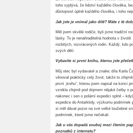
toho vyplývá, že lidství každého člověka, be
důstojnost úplně každého člověka, i toho ne
Jak jste je vnímal jako dítě? Máte z té d
Měl jsem skvělé rodiče, byli jsme tradiční ro
lásky. To je nenahraditelná hodnota v životě.
rozbitých, rozvrácených rodin. Každý, kdo 
svých dětí.
Vybavíte si první knihu, kterou jste přečet
Můj otec byl vydavatel a znalec díla Karla Č
věnoval prakticky celý život, takže to zřejm
první „knihu“, kterou jsem napsal na konci p
vznikla zřejmě pod dojmem nějaké četby o p
nakonec i sen o polární expedici splnil – kdy
expedice do Antarktidy, výzkumu podmínek p
si měl dávat pozor na své velké toužebné sny
podmínek, které jsme nečekali.
Jak u vás dopadá souboj mezi čtením pap
poznatků z internetu?