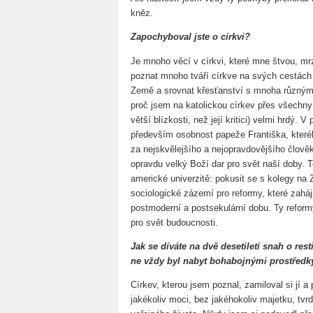
kněz.
Zapochyboval jste o církvi?
Je mnoho věcí v církvi, které mne štvou, mr
poznat mnoho tváří církve na svých cestách
Země a srovnat křesťanství s mnoha různými
proč jsem na katolickou církev přes všechny 
větší blízkosti, než její kritici) velmi hrdý.
především osobnost papeže Františka, které
za nejskvělejšího a nejopravdovějšího člově
opravdu velký Boží dar pro svět naší doby. 
americké univerzitě: pokusit se s kolegy na Z
sociologické zázemí pro reformy, které zaháji
postmoderní a postsekulární dobu. Ty reform
pro svět budoucnosti.
Jak se díváte na dvě desetiletí snah o res
ne vždy byl nabyt bohabojnými prostředk
Církev, kterou jsem poznal, zamiloval si jí a 
jakékoliv moci, bez jakéhokoliv majetku, tv