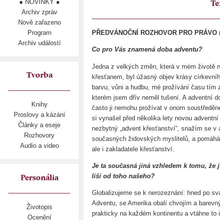
● NOVINKY ●
Te
Archiv zpráv
Nově zařazeno
Program
PŘEDVÁNOČNÍ ROZHOVOR PRO PRÁVO (pr
Archiv událostí
Co pro Vás znamená doba adventu?
Jedna z velkých změn, která v mém životě n
Tvorba
křesťanem, byl úžasný objev krásy církevní
barvu, vůni a hudbu, mé prožívání času tím 
kterém jsem dřív neměl tušení. A adventní 
Knihy
často ji nemohu prožívat v onom soustředěné
Proslovy a kázání
si vynašel před několika lety novou adventní 
Články a eseje
nezbytný „advent křesťanství“, snažím se v 
Rozhovory
současných židovských myslitelů, a pomáhá m
Audio a video
ale i zakladatele křesťanství.
Je ta současná jiná vzhledem k tomu, že 
liší od toho našeho?
Personália
Globalizujeme se k nerozeznání: hned po sv
Adventu, se Amerika obalí chvojím a barevn
Životopis
prakticky na každém kontinentu a vtáhne to i 
Ocenění