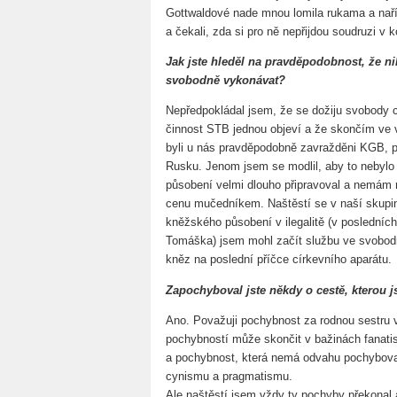
Gottwaldové nade mnou lomila rukama a nařík
a čekali, zda si pro ně nepřijdou soudruzi v
Jak jste hleděl na pravděpodobnost, že 
svobodně vykonávat?
Nepředpokládal jsem, že se dožiju svobody c
činnost STB jednou objeví a že skončím ve vě
byli u nás pravděpodobně zavražděni KGB, pro
Rusku. Jenom jsem se modlil, aby to nebylo 
působení velmi dlouho připravoval a nemám 
cenu mučedníkem. Naštěstí se v naší skupin
kněžského působení v ilegalitě (v posledníc
Tomáška) jsem mohl začít službu ve svobodn
kněz na poslední příčce církevního aparátu.
Zapochyboval jste někdy o cestě, kterou j
Ano. Považuji pochybnost za rodnou sestru ví
pochybností může skončit v bažinách fanat
a pochybnost, která nemá odvahu pochybova
cynismu a pragmatismu.
Ale naštěstí jsem vždy ty pochyby překonal 