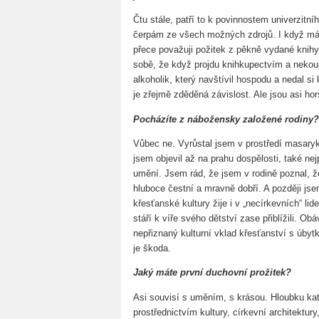
Čtu stále, patří to k povinnostem univerzitní
čerpám ze všech možných zdrojů. I když má
přece považuji požitek z pěkně vydané knihy
sobě, že když projdu knihkupectvím a nekoup
alkoholik, který navštívil hospodu a nedal si
je zřejmě zděděná závislost. Ale jsou asi hor
Pocházíte z nábožensky založené rodiny?
Vůbec ne. Vyrůstal jsem v prostředí masar
jsem objevil až na prahu dospělosti, také nej
umění. Jsem rád, že jsem v rodině poznal, že
hluboce čestní a mravně dobří. A později js
křesťanské kultury žije i v „necírkevních“ lide
stáří k víře svého dětství zase přiblížili. O
nepřiznaný kulturní vklad křesťanství s úby
je škoda.
Jaký máte první duchovní prožitek?
Asi souvisí s uměním, s krásou. Hloubku kat
prostřednictvím kultury, církevní architektu