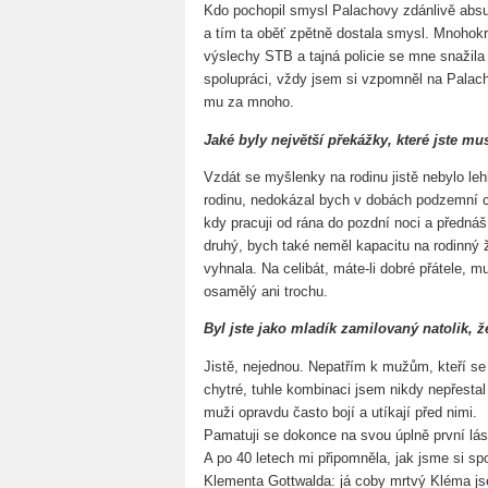
Kdo pochopil smysl Palachovy zdánlivě absur
a tím ta oběť zpětně dostala smysl. Mnohokr
výslechy STB a tajná policie se mne snažila 
spolupráci, vždy jsem si vzpomněl na Palacha
mu za mnoho.
Jaké byly největší překážky, které jste m
Vzdát se myšlenky na rodinu jistě nebylo l
rodinu, nedokázal bych v dobách podzemní c
kdy pracuji od rána do pozdní noci a předná
druhý, bych také neměl kapacitu na rodinný
vyhnala. Na celibát, máte-li dobré přátele, 
osamělý ani trochu.
Byl jste jako mladík zamilovaný natolik, že
Jistě, nejednou. Nepatřím k mužům, kteří se 
chytré, tuhle kombinaci jsem nikdy nepřestal o
muži opravdu často bojí a utíkají před nimi.
Pamatuji se dokonce na svou úplně první lásku
A po 40 letech mi připomněla, jak jsme si sp
Klementa Gottwalda: já coby mrtvý Kléma jse