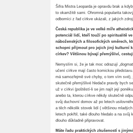
Šifra Mistra Leoparda je opravdu brak a kdyby
to okamžitě sami. Ohromná popularita takovýc
odborníci z řad církve ukázali, z jakých zdro
Česká republika je ve velké míře atheistic
potenciál lidí, kteří touží po spiritualitě 
náboženských a filosofických směrech, kt
schopni přijmout pro jejich jiný kulturní k
církev? Většinou bývají přemýšliví, cestu
Nemyslím si, že je tak moc odrazují „dogmata
učení církve mají často komickou představu. N
má samozřejmě své chyby, o tom vím své), j
skutečně přemýšlivé hledače pravdy bych se 
už v církvi (poštěstí-li se jim najít její poněk
anebo ta, kterou církve někdy skutečně odpuz
svůj duchovní domov až po letech usilovné
a těch několik stovek lidí ( většinou mladýc
letech pokřtil, také dlouho hledalo a na svůj
dlouho důkladně připravovat.
Máte řadu praktických zkušeností s jiným