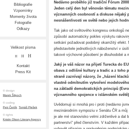
Nedávno proběhlo již tradiční Fórum 2000, 
Bibliografie
Jeden celý den byl věnován tématu meziná
Vzpomínky
významných osobností a diskuse nějaký 
Momenty života
nesnášenlivosti ve světě nebo jejich hod
Fotografie
Odkazy
Tak jako od světového kongresu onkologů ne
způsobí automaticky pokles výskytu rakoviny
setkání požadovat podobný okamžitý efekt. M
Velikost písma
představitele jednotlivých náboženství v úsi
takové výchovné působení je dlouhodobé a 
H
H
H
Jaký je váš názor na přijetí Turecka do E
Kontakt
obava z odlišné kultury a tradic a z toho
Press Kit
straně zaznívají názory, že „házení klacků
vlastně odmítnutím vytvoření modelového 
na základě demokratických principů (Evrop
© design
významného spojence v islámském světě)
Marek Šilpoch
© coding
Uvědomuji si mnohá pro i proti (nedávno jsm
Petr Čertík
,
Tomáš Plešek
mezinárodním sympoziu v Senátu ČR a můj p
© rights
je ale mé stanovisko velmi zdrženlivé a dal 
Kristin Olson Literary Agency
partnerství“ před členstvím. V každém případ
vyhovět přísným a oprávněným podmínkám čl