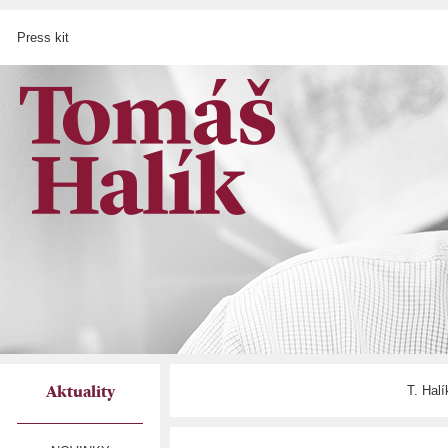
Press kit
T. Hal
Aktuality