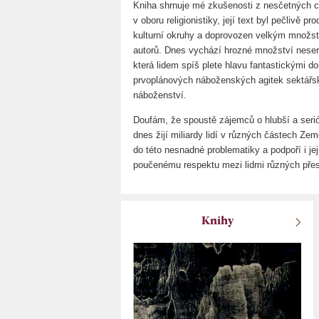
Kniha shrnuje mé zkušenosti z nesčetných ce
v oboru religionistiky, její text byl pečlivě p
kulturní okruhy a doprovozen velkým množst
autorů. Dnes vychází hrozné množství neserió
která lidem spíš plete hlavu fantastickými 
prvoplánových náboženských agitek sektářské
náboženství.
Doufám, že spoustě zájemců o hlubší a seri
dnes žijí miliardy lidí v různých částech Ze
do této nesnadné problematiky a podpoří i je
poučenému respektu mezi lidmi různých pře
Knihy