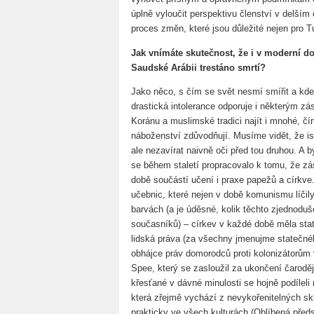
úplně vyloučit perspektivu členství v delší
proces změn, které jsou důležité nejen pro T
Jak vnímáte skutečnost, že i v moderní do
Saudské Arábii trestáno smrtí?
Jako něco, s čím se svět nesmí smířit a kde 
drastická intolerance odporuje i některým zá
Koránu a muslimské tradici najít i mnohé, č
náboženství zdůvodňují. Musíme vidět, že is
ale nezavírat naivně oči před tou druhou. A 
se během staletí propracovalo k tomu, že zá
době součástí učení i praxe papežů a církve. 
učebnic, které nejen v době komunismu líčily
barvách (a je úděsné, kolik těchto zjednodu
současníků) – církev v každé době měla st
lidská práva (za všechny jmenujme statečn
obhájce práv domorodců proti kolonizátorům v
Spee, který se zasloužil za ukončení čarodě
křesťané v dávné minulosti se hojně podíleli 
která zřejmě vychází z nevykořenitelných sk
prakticky ve všech kulturách (Oblíbená před