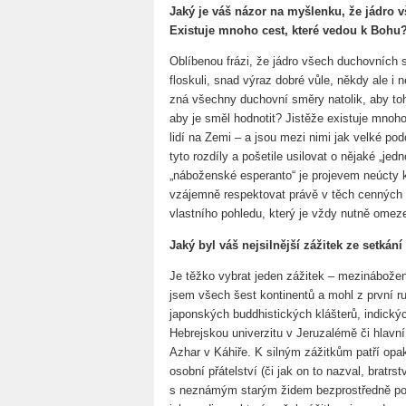
Jaký je váš názor na myšlenku, že jádro
Existuje mnoho cest, které vedou k Bohu
Oblíbenou frázi, že jádro všech duchovních 
floskuli, snad výraz dobré vůle, někdy ale i
zná všechny duchovní směry natolik, aby toh
aby je směl hodnotit? Jistěže existuje mnoho 
lidí na Zemi – a jsou mezi nimi jak velké pod
tyto rozdíly a pošetile usilovat o nějaké „je
„náboženské esperanto“ je projevem neúcty k
vzájemně respektovat právě v těch cenných 
vlastního pohledu, který je vždy nutně omez
Jaký byl váš nejsilnější zážitek ze setkán
Je těžko vybrat jeden zážitek – mezinábožen
jsem všech šest kontinentů a mohl z první r
japonských buddhistických klášterů, indický
Hebrejskou univerzitu v Jeruzalémě či hlavní
Azhar v Káhiře. K silným zážitkům patří opa
osobní přátelství (či jak on to nazval, bratrs
s neznámým starým židem bezprostředně po 