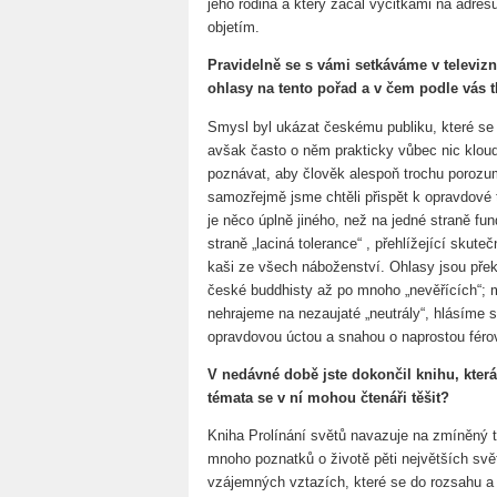
jeho rodina a který začal výčitkami na adre
objetím.
Pravidelně se s vámi setkáváme v televiz
ohlasy na tento pořad a v čem podle vás t
Smysl byl ukázat českému publiku, které se
avšak často o něm prakticky vůbec nic klou
poznávat, aby člověk alespoň trochu poroz
samozřejmě jsme chtěli přispět k opravdové t
je něco úplně jiného, než na jedné straně f
straně „laciná tolerance“ , přehlížející skuteč
kaši ze všech náboženství. Ohlasy jsou přek
české buddhisty až po mnoho „nevěřících“; mys
nehrajeme na nezaujaté „neutrály“, hlásíme se
opravdovou úctou a snahou o naprostou férov
V nedávné době jste dokončil knihu, která
témata se v ní mohou čtenáři těšit?
Kniha Prolínání světů navazuje na zmíněný tel
mnoho poznatků o životě pěti největších svě
vzájemných vztazích, které se do rozsahu a 