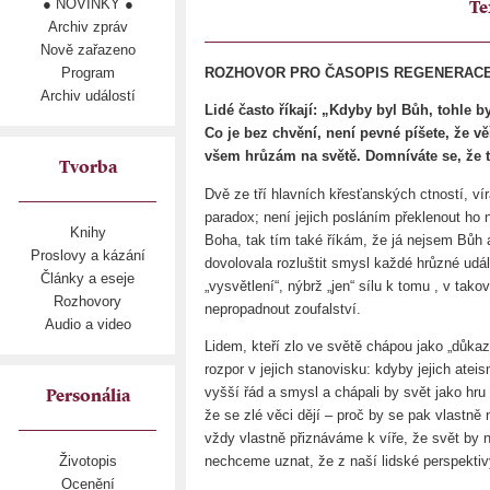
● NOVINKY ●
Te
Archiv zpráv
Nově zařazeno
Program
ROZHOVOR PRO ČASOPIS REGENERACE (
Archiv událostí
Lidé často říkají: „Kdyby byl Bůh, tohle 
Co je bez chvění, není pevné píšete, že v
všem hrůzám na světě. Domníváte se, že t
Tvorba
Dvě ze tří hlavních křesťanských ctností, vír
paradox; není jejich posláním překlenout ho 
Knihy
Boha, tak tím také říkám, že já nejsem Bůh 
Proslovy a kázání
dovolovala rozluštit smysl každé hrůzné událo
Články a eseje
„vysvětlení“, nýbrž „jen“ sílu k tomu , v tako
Rozhovory
nepropadnout zoufalství.
Audio a video
Lidem, kteří zlo ve světě chápou jako „důka
rozpor v jejich stanovisku: kdyby jejich ate
vyšší řád a smysl a chápali by svět jako hru
Personália
že se zlé věci dějí – proč by se pak vlastně
vždy vlastně přiznáváme k víře, že svět by n
nechceme uznat, že z naší lidské perspekt
Životopis
Ocenění