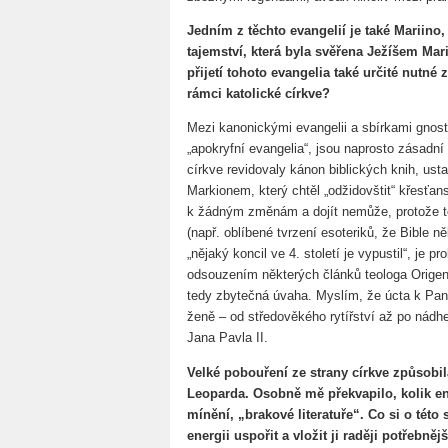
Jedním z těchto evangelií je také Mariino,
tajemství, která byla svěřena Ježíšem Mar
přijetí tohoto evangelia také určité nutné
rámci katolické církve?
Mezi kanonickými evangelii a sbírkami gnos
„apokryfní evangelia“, jsou naprosto zásadní
církve revidovaly kánon biblických knih, us
Markionem, který chtěl „odžidovštit“ křesťan
k žádným změnám a dojít nemůže, protože to
(např. oblíbené tvrzení esoteriků, že Bible 
„nějaký koncil ve 4. století je vypustil“, je
odsouzením některých článků teologa Origena,
tedy zbytečná úvaha. Myslím, že úcta k Pa
ženě – od středověkého rytířství až po nádh
Jana Pavla II.
Velké pobouření ze strany církve způsobi
Leoparda. Osobně mě překvapilo, kolik e
mínění, „brakové literatuře“. Co si o této
energii uspořit a vložit ji raději potřebn