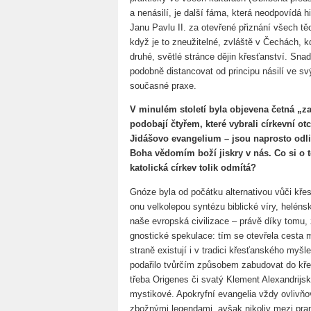
a nenásilí, je další fáma, která neodpovídá 
Janu Pavlu II. za otevřené přiznání všech tě
když je to zneužitelné, zvláště v Čechách, k
druhé, světlé stránce dějin křesťanství. Sn
podobně distancovat od principu násilí ve sv
současné praxe.
V minulém století byla objevena četná „za
podobají čtyřem, které vybrali církevní o
Jidášovo evangelium – jsou naprosto odli
Boha vědomím boží jiskry v nás. Co si o t
katolická církev tolik odmítá?
Gnóze byla od počátku alternativou vůči křes
onu velkolepou syntézu biblické víry, helénsk
naše evropská civilizace – právě díky tomu, 
gnostické spekulace: tím se otevřela cesta m
straně existují i v tradici křesťanského myšl
podařilo tvůrčím způsobem zabudovat do kře
třeba Origenes či svatý Klement Alexandrijs
mystikové. Apokryfní evangelia vždy ovlivňo
zbožnými legendami, avšak nikoliv mezi pram