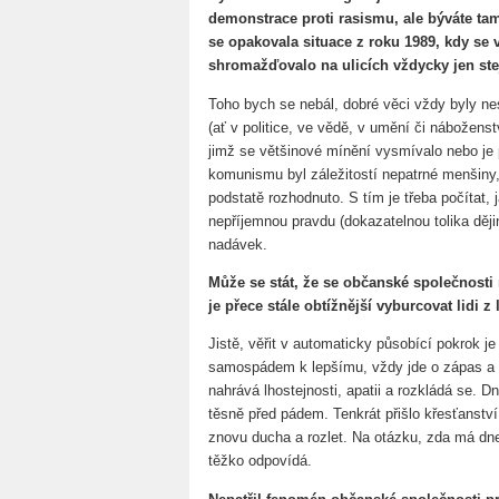
demonstrace proti rasismu, ale býváte tam
se opakovala situace z roku 1989, kdy se 
shromažďovalo na ulicích vždycky jen stej
Toho bych se nebál, dobré věci vždy byly n
(ať v politice, ve vědě, v umění či náboženstv
jimž se většinové mínění vysmívalo nebo je 
komunismu byl záležitostí nepatrné menšiny, 
podstatě rozhodnuto. S tím je třeba počítat, j
nepříjemnou pravdu (dokazatelnou tolika děj
nadávek.
Může se stát, že se občanské společnost
je přece stále obtížnější vyburcovat lidi z 
Jistě, věřit v automaticky působící pokrok 
samospádem k lepšímu, vždy jde o zápas a
nahrává lhostejnosti, apatii a rozkládá se. 
těsně před pádem. Tenkrát přišlo křesťanství 
znovu ducha a rozlet. Na otázku, zda má dne
těžko odpovídá.