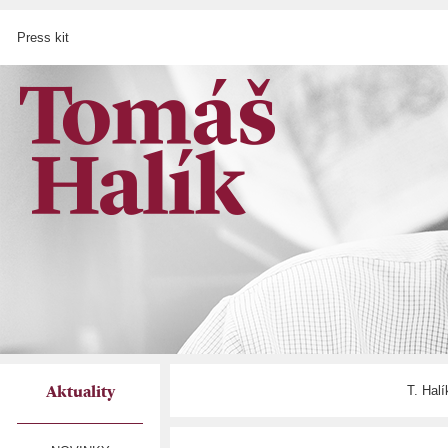
Press kit
T. Hal
Aktuality