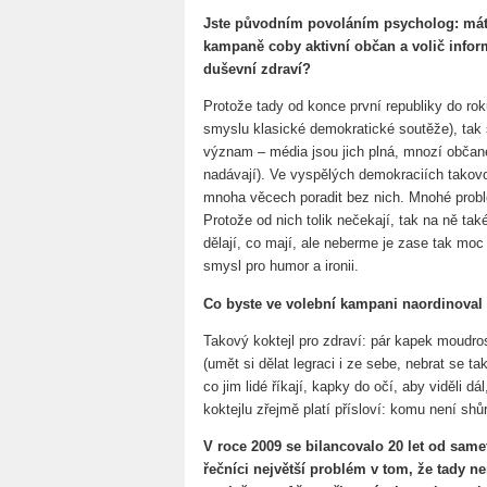
Jste původním povoláním psycholog: máte 
kampaně coby aktivní občan a volič inform
duševní zdraví?
Protože tady od konce první republiky do roku
smyslu klasické demokratické soutěže), tak st
význam – média jsou jich plná, mnozí občané
nadávají). Ve vyspělých demokraciích takovou 
mnoha věcech poradit bez nich. Mnohé problé
Protože od nich tolik nečekají, tak na ně tak
dělají, co mají, ale neberme je zase tak mo
smysl pro humor a ironii.
Co byste ve volební kampani naordinoval
Takový koktejl pro zdraví: pár kapek moudro
(umět si dělat legraci i ze sebe, nebrat se ta
co jim lidé říkají, kapky do očí, aby viděli d
koktejlu zřejmě platí přísloví: komu není sh
V roce 2009 se bilancovalo 20 let od same
řečníci největší problém v tom, že tady