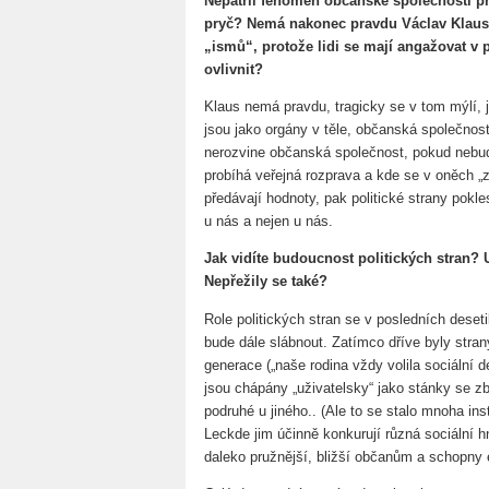
Nepatřil fenomén občanské společnosti pro
pryč? Nemá nakonec pravdu Václav Klaus, 
„ismů“, protože lidi se mají angažovat v p
ovlivnit?
Klaus nemá pravdu, tragicky se v tom mýlí, j
jsou jako orgány v těle, občanská společnos
nerozvine občanská společnost, pokud nebude
probíhá veřejná rozprava a kde se v oněch „z
předávají hodnoty, pak politické strany pokl
u nás a nejen u nás.
Jak vidíte budoucnost politických stran? 
Nepřežily se také?
Role politických stran se v posledních deseti
bude dále slábnout. Zatímco dříve byly strany
generace („naše rodina vždy volila sociální 
jsou chápány „uživatelsky“ jako stánky se z
podruhé u jiného.. (Ale to se stalo mnoha ins
Leckde jim účinně konkurují různá sociální hn
daleko pružnější, bližší občanům a schopny ef