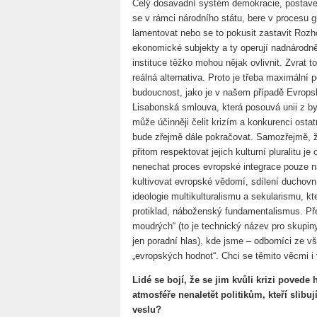
Celý dosavadní systém demokracie, postaven
se v rámci národního státu, bere v procesu g
lamentovat nebo se to pokusit zastavit Rozh
ekonomické subjekty a ty operují nadnárodně,
instituce těžko mohou nějak ovlivnit. Zvrat 
reálná alternativa. Proto je třeba maximální
budoucnost, jako je v našem případě Evropsk
Lisabonská smlouva, která posouvá unii z by
může účinněji čelit krizím a konkurenci ostat
bude zřejmě dále pokračovat. Samozřejmě, že
přitom respektovat jejich kulturní pluralitu j
nenechat proces evropské integrace pouze na
kultivovat evropské vědomí, sdílení ducho
ideologie multikulturalismu a sekularismu, k
protiklad, náboženský fundamentalismus. Před
moudrých“ (to je technický název pro skupiny
jen poradní hlas), kde jsme – odborníci ze 
„evropských hodnot“. Chci se těmito věcmi i 
Lidé se bojí, že se jim kvůli krizi povede h
atmosféře nenaletět politikům, kteří slibuj
veslu?