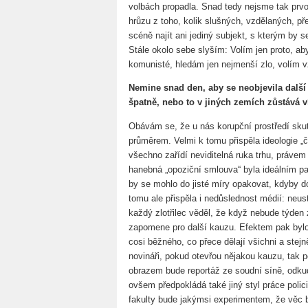
volbách propadla. Snad tedy nejsme tak prv
hrůzu z toho, kolik slušných, vzdělaných, př
scéně najít ani jediný subjekt, s kterým by se
Stále okolo sebe slyším: Volím jen proto, ab
komunisté, hledám jen nejmenší zlo, volím
Nemine snad den, aby se neobjevila další
špatně, nebo to v jiných zemích zůstává
Obávám se, že u nás korupční prostředí sk
průměrem. Velmi k tomu přispěla ideologie „
všechno zařídí neviditelná ruka trhu, práv
hanebná „opoziční smlouva“ byla ideálním pař
by se mohlo do jisté míry opakovat, kdyby d
tomu ale přispěla i nedůslednost médií: neust
každý zlotřilec věděl, že když nebude týden z
zapomene pro další kauzu. Efektem pak bylo,
cosi běžného, co přece dělají všichni a ste
novináři, pokud otevřou nějakou kauzu, tak p
obrazem bude reportáž ze soudní síně, odkud
ovšem předpokládá také jiný styl práce poli
fakulty bude jakýmsi experimentem, že věc 