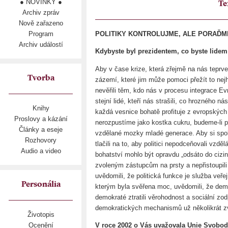
● NOVINKY ●
Te
Archiv zpráv
Nově zařazeno
Program
POLITIKY KONTROLUJME, ALE PORAĎME S
Archiv událostí
Kdybyste byl prezidentem, co byste lidem
Aby v čase krize, která zřejmě na nás teprve
Tvorba
zázemí, které jim může pomoci přežít to nejho
nevěřili těm, kdo nás v procesu integrace Evr
stejní lidé, kteří nás strašili, co hrozného
Knihy
každá vesnice bohatě profituje z evropských 
Proslovy a kázání
nerozpustíme jako kostka cukru, budeme-li p
Články a eseje
vzdělané mozky mladé generace. Aby si spol
Rozhovory
tlačili na to, aby politici nepodceňovali vzděl
Audio a video
bohatství mohlo být opravdu „odsáto do cizi
zvoleným zástupcům na prsty a nepřistoupili 
uvědomili, že politická funkce je služba veře
Personália
kterým byla svěřena moc, uvědomili, že demo
demokraté ztratili věrohodnost a sociální z
demokratických mechanismů už několikrát zvít
Životopis
V roce 2002 o Vás uvažovala Unie Svobody
Ocenění