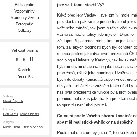
jste se k tomu stavěl Vy?
Bibliografie
Vzpomínky
Když před lety Václav Havel zmínil moje jmé
Momenty života
prezidenta a pak se mé jméno trvale objevo
Fotografie
veřejného mínění, tak jsem o téhle věci skut
Odkazy
vážnější, než si tehdy lidé mysleli. Dnes to j
zástupci tří parlamentních stran, nejen Unie
tom, za jakých okolností bych byl ochoten d
Velikost písma
stejnou profesi jako dva první prezidenti Č
H
H
sociologie Univerzity Karlovy), tak by skute
H
byla mnohými chápána ne jako něco navíc (z
Kontakt
problémy), nýbrž jako handicap. Uvažoval js
Press Kit
bych do debaty kandidátů aspoň vnést určité 
obvyklá. Ucházet se vážně o tento úřad by 
nás byla prezidentská funkce byla profilovan
© design
premiéra nebo zas jako trafika pro stárnoucí 
Marek Šilpoch
to opravdu není úkol pro mě.
© coding
Petr Čertík
,
Tomáš Plešek
Co musí podle Vašeho názoru kandidát na
aby měl realistické vyhlídky na úspěch?
© rights
Kristin Olson Literary Agency
Podle mého názoru by „řízení“, ten konkrét