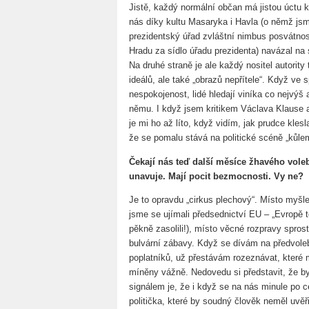
Jistě, každý normální občan má jistou úctu k 
nás díky kultu Masaryka i Havla (o němž jsme
prezidentský úřad zvláštní nimbus posvátno
Hradu za sídlo úřadu prezidenta) navázal na 
Na druhé straně je ale každý nositel autority
ideálů, ale také „obrazů nepřítele“. Když ve s
nespokojenost, lidé hledají viníka co nejvýš 
němu. I když jsem kritikem Václava Klause a
je mi ho až líto, když vidím, jak prudce klesla
že se pomalu stává na politické scéně „kůle
Čekají nás teď další měsíce žhavého voleb
unavuje. Mají pocit bezmocnosti. Vy ne?
Je to opravdu „cirkus plechový“. Místo myšle
jsme se ujímali předsednictví EU – „Evropě t
pěkně zasolili!), místo věcné rozpravy sprost
bulvární zábavy. Když se dívám na předvole
poplatníků, už přestávám rozeznávat, které m
míněny vážně. Nedovedu si představit, že b
signálem je, že i když se na nás minule po 
politička, které by soudný člověk neměl uvěřit