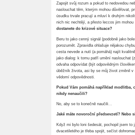
Zapojit svůj rozum a pokud to nedovedou ne
naslouchat těm, kterým mohou důvěřovat, pro
úsudku trvale pracují a mluví k druhým nikoliv
nich nic nechtějí, a přesto leccos jim mohou
dostanete do krizové situace?
Beru to jako cenný signál (podobně jako boles
porozumět. Zpravidla ohlašuje nějakou chybu,
cesta nevede a nutí (a pomáhá) najít kvalitně
jako dialog: k tomu patří umění naslouchat (z
odvaha odpovídat (být odpovědným člověkem
úběžník života, asi by se můj život změnil 
vědomí odpovědnosti.
Pokud Vám pomáhá například modlitba, co 
nikdy nenaučili?
No, aby se to konečně naučili…
Jaké máte novoroční předsevzetí? Nebo si
Když mi bylo loni šedesát, pochopil jsem to j
dvacetiletého je třeba spojit, sečíst dohrom