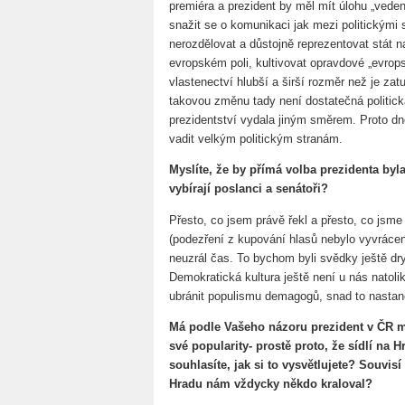
premiéra a prezident by měl mít úlohu „veden
snažit se o komunikaci jak mezi politickými s
nerozdělovat a důstojně reprezentovat stát
evropském poli, kultivovat opravdové „evro
vlastenectví hlubší a širší rozměr než je za
takovou změnu tady není dostatečná politick
prezidentství vydala jiným směrem. Proto d
vadit velkým politickým stranám.
Myslíte, že by přímá volba prezidenta byl
vybírají poslanci a senátoři?
Přesto, co jsem právě řekl a přesto, co jsme 
(podezření z kupování hlasů nebylo vyvrácen
neuzrál čas. To bychom byli svědky ještě dr
Demokratická kultura ještě není u nás natol
ubránit populismu demagogů, snad to nastane
Má podle Vašeho názoru prezident v ČR m
své popularity- prostě proto, že sídlí na
souhlasíte, jak si to vysvětlujete? Souvi
Hradu nám vždycky někdo kraloval?