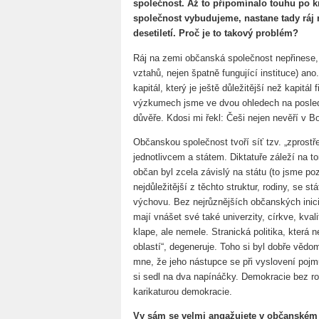
společnost. Až to připomínalo touhu po 
společnost vybudujeme, nastane tady ráj n
desetiletí. Proč je to takový problém?
Ráj na zemi občanská společnost nepřinese, 
vztahů, nejen špatně fungující instituce) ano
kapitál, který je ještě důležitější než kapitá
výzkumech jsme ve dvou ohledech na posled
důvěře. Kdosi mi řekl: Češi nejen nevěří v B
Občanskou společnost tvoří síť tzv. „zprostře
jednotlivcem a státem. Diktatuře záleží na to
občan byl zcela závislý na státu (to jsme po
nejdůležitější z těchto struktur, rodiny, se st
výchovu. Bez nejrůznějších občanských inici
mají vnášet své také univerzity, církve, kval
klape, ale nemele. Stranická politika, která n
oblastí“, degeneruje. Toho si byl dobře vědo
mne, že jeho nástupce se při vyslovení pojm
si sedl na dva napínáčky. Demokracie bez ro
karikaturou demokracie.
Vy sám se velmi angažujete v občanském ž