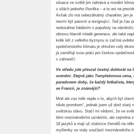
situace ve světě jim nahrává a morální klima 
v silách jednoho člověka – a to ani na prezid
Avšak zlo má sebezáhubný charakter, jen je
nesmí být pasivní a rezignující. Teď je čas 
nedosáhne hádáním s populisty na náměstíc
obnovu hlavně mladé generace, ale také např
kolik lidí z velkého byznysu si začíná uvěd
společenského klimatu je ohrožen celý ekono
já zaměřuji svou práci pro českou společnos
v zahraničí.
Ve středu jste převzal čestný doktorát na
ocenění. Stejně jako Templetonova cena, k
paradoxem doby, že každý fotbalista, kter
ve Francii, je známější?
Mně ale zas tolik nejde o to, abych byl slav
nikdo prorokem“, jednak jsem už dost starý n
světskou slávu. Stačí mi vědomí, že ve svět
těmi mezinárodními uznáními, ale zejména s
18 jazyků a mají už statisíce čtenářů na ně
myšlenky se staly součástí mezinárodního int