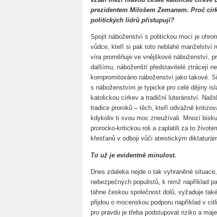
prezidentem Milošem Zemanem. Proč círke
politických lídrů přistupují?
Spojit náboženství s politickou mocí je ohro
vůdce, kteří si pak toto neblahé manželství 
víra proměňuje ve vnějškové náboženství, pr
dalšímu, náboženští představitelé ztrácejí n
kompromitováno náboženství jako takové. Sil
s náboženstvím je typické pro celé dějiny isl
katolickou církev a tradiční luteránství. Naš
tradice proroků – těch, kteří odvážně kritizova
kdykoliv ti svou moc zneužívali. Mnozí biskup
prorocko-kritickou roli a zaplatili za to ži
křesťanů v odboji vůči ateistickým diktatu
To už je evidentně minulost.
Dnes zdaleka nejde o tak vyhraněné situace,
nebezpečných populistů, k nimž například p
táhne českou společnost dolů, vyžaduje také 
přijdou o mocenskou podporu například v cit
pro pravdu je třeba podstupovat riziko a maj