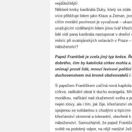
nejdůležitější.
Některé kroky kardinála Duky, který se stále 
více přibližuje lidem jako Klaus a Zeman, js
cítím morální povinnost je vyvažovat – ukaz
uvažujícím vzdělaným lidem jinou tvář křesťa
lidé vidí pana kardinála nastupovat v dnešní
měsíc při svatojánských oslavách v Praze – 
náboženství?
Papež František je zcela jiný typ kněze. 
dobrého, čím by katolická církev mohla a mě
vnímají prostí lidé, mnozí levicoví politic
duchovenstvem má kromě obdivovatelů 
S papežem Františkem začíná nová kapitola 
církve, radikální obrat k duchu evangelia. M
morálkou, naříkání nad zkažeností světa a p
nejen slovy, ale i tím, jak žije, křesťanství 
spojenou se solidaritou s chudými a trpícími 
křesťanství skromné a tolerantní, otevřené k
náboženství. Samozřejmě, že papež Františ
světě na podobný odpor, na nějž narážel Ježí