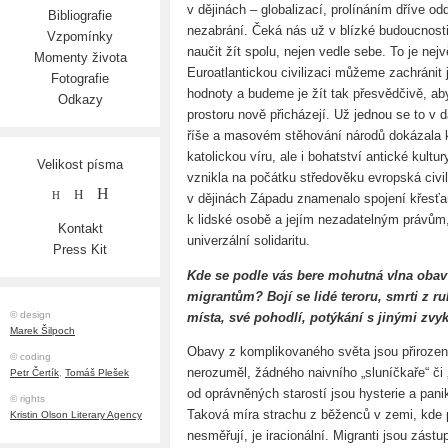
v dějinách – globalizací, prolínáním dříve o
Bibliografie
nezabrání. Čeká nás už v blízké budoucnosti
Vzpomínky
naučit žít spolu, nejen vedle sebe. To je nejv
Momenty života
Euroatlantickou civilizaci můžeme zachránit 
Fotografie
hodnoty a budeme je žít tak přesvědčivě, aby j
Odkazy
prostoru nově přicházejí. Už jednou se to v 
říše a masovém stěhování národů dokázala ka
katolickou víru, ale i bohatství antické kultur
Velikost písma
vznikla na počátku středověku evropská civil
H
H
H
v dějinách Západu znamenalo spojení křesťa
k lidské osobě a jejím nezadatelným právům,
Kontakt
univerzální solidaritu.
Press Kit
Kde se podle vás bere mohutná vlna obav 
migrantům? Bojí se lidé teroru, smrti z r
© design
místa, své pohodlí, potýkání s jinými zvy
Marek Šilpoch
Obavy z komplikovaného světa jsou přirozen
© coding
nerozuměl, žádného naivního „sluníčkaře“ či „
Petr Čertík
,
Tomáš Plešek
od oprávněných starostí jsou hysterie a pan
© rights
Taková míra strachu z běženců v zemi, kde p
Kristin Olson Literary Agency
nesměřují, je iracionální. Migranti jsou zástu