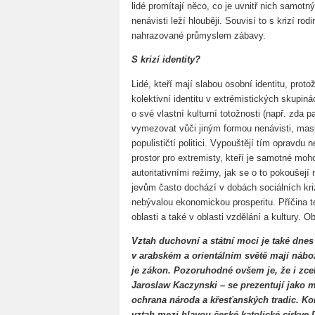
lidé promítají něco, co je uvnitř nich samotn
nenávisti leží hlouběji. Souvisí to s krizí rod
nahrazované průmyslem zábavy.
S krizí identity?
Lidé, kteří mají slabou osobní identitu, protože
kolektivní identitu v extrémistických skupin
o své vlastní kulturní totožnosti (např. zda 
vymezovat vůči jiným formou nenávisti, masku
populističtí politici. Vypouštějí tím opravdu 
prostor pro extremisty, kteří je samotné mo
autoritativními režimy, jak se o to pokouše
jevům často dochází v dobách sociálních kr
nebývalou ekonomickou prosperitu. Příčina te
oblasti a také v oblasti vzdělání a kultury. 
Vztah duchovní a státní moci je také dne
v arabském a orientálním světě mají nábož
je zákon. Pozoruhodné ovšem je, že i zcel
Jaroslaw Kaczynski – se prezentují jako mu
ochrana národa a křesťanských tradic. Ko
vztah mezi hlavou české katolické církve