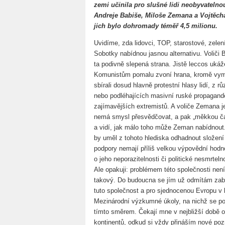
zemi učinila pro slušné lidi neobyvatelnou. 
Andreje Babiše, Miloše Zemana a Vojtěcha
jich bylo dohromady téměř 4,5 milionu.
Uvidíme, zda lidovci, TOP, starostové, zele
Sobotky nabídnou jasnou alternativu. Voliči B
ta podivně slepená strana. Jistě leccos ukáže
Komunistům pomalu zvoní hrana, kromě vymír
sbírali dosud hlavně protestní hlasy lidí, z
nebo podléhajících masivní ruské propagandě 
zajímavějších extremistů. A voliče Zemana je 
nemá smysl přesvědčovat, a pak „měkkou část“
a vidí, jak málo toho může Zeman nabídnout.
by uměl z tohoto hlediska odhadnout složen
podpory nemají příliš velkou výpovědní hod
o jeho neporazitelnosti či politické nesmrtelno
Ale opakuji: problémem této společnosti není 
takový. Do budoucna se jím už odmítám zabýv
tuto společnost a pro sjednocenou Evropu v
Mezinárodní výzkumné úkoly, na nichž se podí
tímto směrem. Čekají mne v nejbližší době o
kontinentů, odkud si vždy přináším nové poz