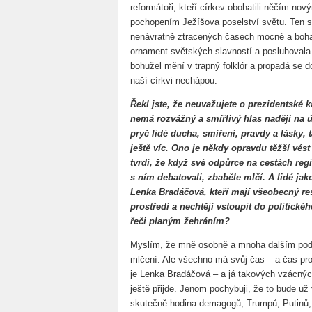
reformátoři, kteří církev obohatili něčím n
pochopením Ježíšova poselství světu. Ten st
nenávratně ztracených časech mocné a bohat
ornament světských slavností a posluhoval
bohužel mění v trapný folklór a propadá se d
naší církvi nechápou.
Řekl jste, že neuvažujete o prezidentské
nemá rozvážný a smířlivý hlas naději na ú
pryč lidé ducha, smíření, pravdy a lásky,
ještě víc. Ono je někdy opravdu těžší vé
tvrdí, že když své odpůrce na cestách reg
s ním debatovali, zbaběle mlčí. A lidé jak
Lenka Bradáčová, kteří mají všeobecný re
prostředí a nechtějí vstoupit do politické
řeči planým žehráním?
Myslím, že mně osobně a mnoha dalším podo
mlčení. Ale všechno má svůj čas – a čas pro
je Lenka Bradáčová – a já takových vzácnýc
ještě přijde. Jenom pochybuji, že to bude už
skutečně hodina demagogů, Trumpů, Putinů,