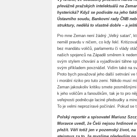
převážně pražských intelektuálů na Zeman
hysterická? Když se podíváte na jeho fakt
Ústavního soudu, Bankovní rady ČNB nebo
struktury, nedělá to vlastně dobře – a ješ
Pro mne Zeman není žádný „Velký satan“, kte
neměl pravdu v ničem, co kdy řekl. Kritizova
bez mandátu voličů, parlamentu či vlády otáč
našich spojenců na Západě směrem k nedem
svým stylem chování a vyjadřování táhne spo
svým příkladem povznášel. Vidím také na svý
Proto bych považoval jeho další setrvání ve 
i morální riziko pro tuto zemi. Někdo musí 
Zeman jakoukoliv kritiku smete posměšnými 
k jeho voličům a fanouškům, tak je to pro ně
veřejnosti podněcuje laciné předsudky a mi
To je velmi neprozíravé počínání. Pokud se 
Polský reportér a spisovatel Mariusz Sz
Moravce uvedl, že Češi nejsou hrdinové n
přežít. Věří totiž jen v pozemský život, n
ateismus za to, že myslíme především na t