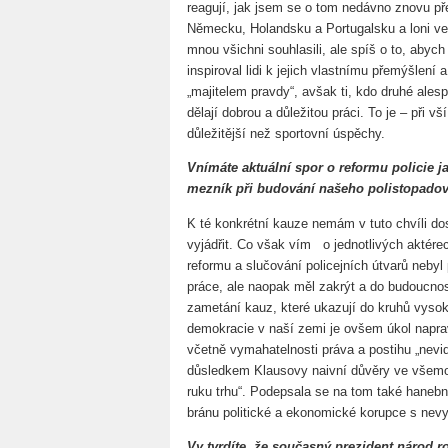
reagují, jak jsem se o tom nedávno znovu př
Německu, Holandsku a Portugalsku a loni ve
mnou všichni souhlasili, ale spíš o to, abych 
inspiroval lidi k jejich vlastnímu přemýšlen
„majitelem pravdy“, avšak ti, kdo druhé ales
dělají dobrou a důležitou práci. To je – při vš
důležitější než sportovní úspěchy.
Vnímáte aktuální spor o reformu policie j
mezník při budování našeho polistopadov
K té konkrétní kauze nemám v tuto chvíli d
vyjádřit. Co však vím o jednotlivých aktére
reformu a slučování policejních útvarů nebyl
práce, ale naopak měl zakrýt a do budoucnost
zametání kauz, které ukazují do kruhů vysok
demokracie v naší zemi je ovšem úkol naprav
včetně vymahatelnosti práva a postihu „nevid
důsledkem Klausovy naivní důvěry ve všemoc
ruku trhu“. Podepsala se na tom také hanebn
bránu politické a ekonomické korupce s nevyč
Vy tvrdíte, že současný prezident národ ro