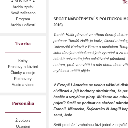
● NOVINKY ●
Te
Archiv zpráv
Nově zařazeno
Program
SPOJIT NÁBOŽENSTVÍ S POLITICKOU MO
Archiv událostí
2016)
Tomáš Halík převzal ve středu čestný doktor
profesor Tomáš Halík je kněz, filosof a teol
Tvorba
Univerzitě Karlově v Praze a nositelem Tem
lidmi různých náboženských vyznání a za tot
britská univerzita jeho celoživotní působen
Knihy
i o tom, proč ve světě i u nás doma dnes vítě
Proslovy a kázání
myšlenek určitě přijde.
Články a eseje
Rozhovory
Audio a video
V Evropě i Americe se vedou vášnivé disk
civilizaci a její hodnoty ubránit tím, že p
hasiče a vztyčíme ploty. Můžeme ale mlu
pojetí? Stačí se podívat na složení národ
Personália
Francii, Německo, Švýcarsko či Anglii ko
zemí, Asie…
Životopis
Svět prochází vrcholnou fází jedné z největ
Ocenění