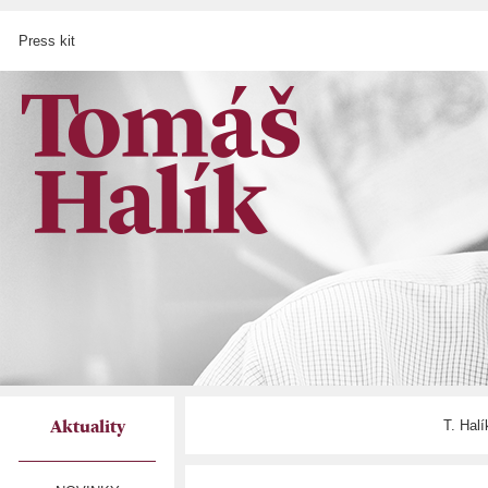
Press kit
T. Hal
Aktuality