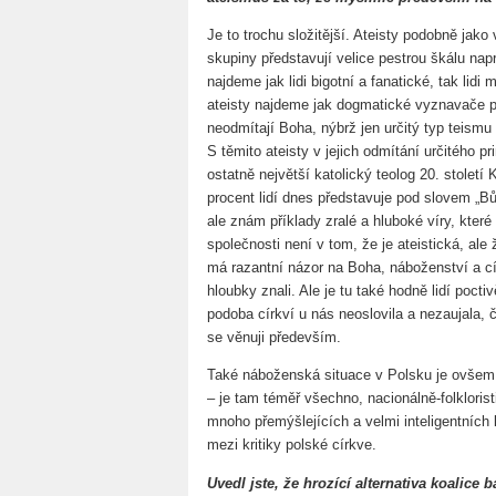
Je to trochu složitější. Ateisty podobně jako
skupiny představují velice pestrou škálu nap
najdeme jak lidi bigotní a fanatické, tak lid
ateisty najdeme jak dogmatické vyznavače pri
neodmítají Boha, nýbrž jen určitý typ teismu 
S těmito ateisty v jejich odmítání určitého p
ostatně největší katolický teolog 20. století 
procent lidí dnes představuje pod slovem „Bůh
ale znám příklady zralé a hluboké víry, kter
společnosti není v tom, že je ateistická, al
má razantní názor na Boha, náboženství a c
hloubky znali. Ale je tu také hodně lidí pocti
podoba církví u nás neoslovila a nezaujala, č
se věnuji především.
Také náboženská situace v Polsku je ovšem p
– je tam téměř všechno, nacionálně-folklori
mnoho přemýšlejících a velmi inteligentních li
mezi kritiky polské církve.
Uvedl jste, že hrozící alternativa koalic