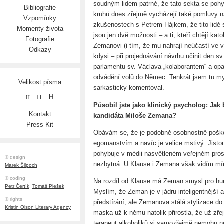
soudným lidem patrné, že tato sekta se poh
Bibliografie
kruhů dnes zřejmě vycházejí také pomluvy 
Vzpomínky
zkušenostech s Petrem Hájkem, že tito lidé s
Momenty života
jsou jen dvě možnosti – a ti, kteří chtějí ka
Fotografie
Zemanovi (i tím, že mu nahrají neúčastí ve v
Odkazy
kdysi – při projednávání návrhu učinit den s
parlamentu sv. Václava „kolaborantem“ a o
odvádění volů do Němec. Tenkrát jsem tu my
Velikost písma
sarkasticky komentoval.
H
H
H
Působil jste jako klinický psycholog: Jak 
Kontakt
kandidáta Miloše Zemana?
Press Kit
Obávám se, že je podobně osobnostně poško
egomanstvím a navíc je velice mstivý. Jist
pohybuje v médii nasvětleném veřejném prosto
© design
nezbytná. U Klause i Zemana však vidím mír
Marek Šilpoch
© coding
Na rozdíl od Klause má Zeman smysl pro hum
Petr Čertík
,
Tomáš Plešek
Myslím, že Zeman je v jádru inteligentnější 
© rights
předstírání, ale Zemanova stálá stylizace do
Kristin Olson Literary Agency
maska už k němu natolik přirostla, že už zře
terapeut alkoholiků si samozřejmě nemohu n