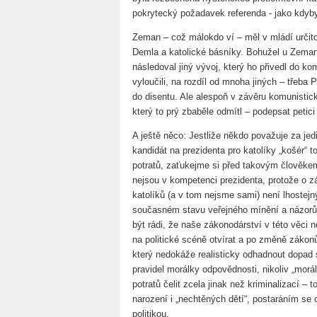
pokrytecký požadavek referenda - jako kdyb
Zeman – což málokdo ví – měl v mládí určito
Demla a katolické básníky. Bohužel u Zeman
následoval jiný vývoj, který ho přivedl do k
vyloučili, na rozdíl od mnoha jiných – třeba 
do disentu. Ale alespoň v závěru komunistic
který to prý zbaběle odmítl – podepsat petic
A ještě něco: Jestliže někdo považuje za jed
kandidát na prezidenta pro katolíky „košér“ t
potratů, zaťukejme si před takovým člověkem 
nejsou v kompetenci prezidenta, protože o z
katolíků (a v tom nejsme sami) není lhostejn
současném stavu veřejného mínění a názorů
být rádi, že naše zákonodárství v této věci n
na politické scéně otvírat a po změně zákonů
který nedokáže realisticky odhadnout dopad sv
pravidel morálky odpovědnosti, nikoliv „morá
potratů čelit zcela jinak než kriminalizací – 
narození i „nechtěných dětí“, postaráním se 
politikou.