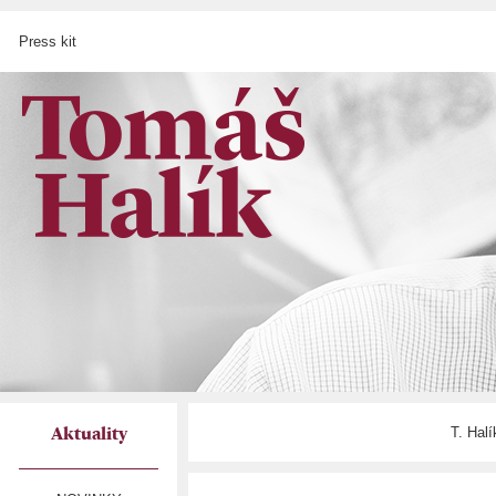
Press kit
T. Hal
Aktuality