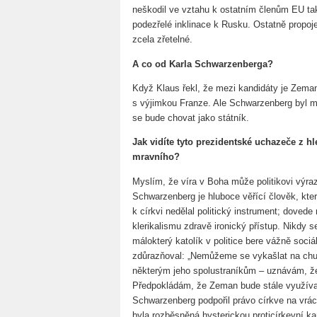
neškodil ve vztahu k ostatním členům EU ta
podezřelé inklinace k Rusku. Ostatně propo
zcela zřetelné.
A co od Karla Schwarzenberga?
Když Klaus řekl, že mezi kandidáty je Zeman je
s výjimkou Franze. Ale Schwarzenberg byl m
se bude chovat jako státník.
Jak vidíte tyto prezidentské uchazeče z h
mravního?
Myslím, že víra v Boha může politikovi výra
Schwarzenberg je hluboce věřící člověk, kter
k církvi nedělal politický instrument; dovede
klerikalismu zdravě ironický přístup. Nikdy 
málokterý katolík v politice bere vážně soci
zdůrazňoval: „Nemůžeme se vykašlat na chudé
některým jeho spolustraníkům – uznávám, že 
Předpokládám, že Zeman bude stále využíva
Schwarzenberg podpořil právo církve na vrác
byla rozběsněná hysterickou proticírkevní k