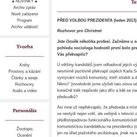
● NOVINKY ●
Te
Archiv zpráv
Nově zařazeno
Program
PŘED VOLBOU PREZIDENTA (leden 2013)
Archiv událostí
Rozhovor pro Christnet
Jste člověk několika profesí. Začněme u 
Tvorba
pohledu sociologa hodnotil první kolo pr
Vás překvapilo?
U většiny kandidátů jsem odhadoval jejich v
Knihy
nesmírně pozitivně překvapil úspěch Karla 
Proslovy a kázání
vymývání mozků komunisty, kteří strašili a d
Články a eseje
Němci“ (mnohokrát jsme slyšeli tato slova o
Rozhovory
konečně tolik nepůsobí jako dřív a lidé se za
Audio a video
předsudků?
Asi mne už nepřekvapilo, že předseda a mís
Personália
se nestydí nejen volit, ale veřejně v televiz
předlistopadovou funkcionářku komunistick
komunistickou kandidátkou na prezidentku (
Životopis
jen na úřad pražského arcibiskupa, jinak na
Ocenění