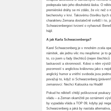
podepsala tato jeho dlouholetá láska. O někt
premiérské dráhy se mi zdálo, že víc než o r
becherovky v krvi. Takovému člověku bych se
charakteru Zemana dostatečně svědčí i to, j
Schwarzenbergovi tvrzení o vyhasnutí Benešo
hájil.
A jak Karla Schwarzenberga?
Karel Schwarzenberg je v mnohém zcela opa
námitek, ale jednu věc mu neupřeme: je to g
to, co jsem u řady šlechticů (nejen šlechtic
laskavostí a skromností. Kdosi o něm výstižn
pozorností s anglickou královnou jako s ne
anglický humor a vnitřní svoboda jsou podm
považuji to, když si Schwarzenberg (právem!)
zemanovci: Nechci Kalouska na Hradě!
Pokud ho někteří chtějí poškozovat poukaz
vládu – a Zeman okamžitě po oznámení výsled
by vypadala vláda a TOP 09, kdyby její nega
Schwarzenberg a jaká by nastala alternativa