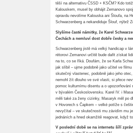
těší na alternativu ČSSD + KSČM? Kdo totiž
Kalouskem, musel by obhájit Zemanovo spoj
opravdu nevolíme Kalouska ani Šloufa, na H
Schwarzenberg a nekandiduje Šlouf, nýbrž 
Slyšíme časté námitky, že Karel Schwarzen
Čechách a nemluví dost dobře česky a n
Schwarzenberg jistě má velký handicap v lá
rétorovi Zemanovi určitě bude dařit získat lid
na to, co se říká. Doufám, že se Karla Schw
jak slíbil – ujme podobně jako učitel ve fil
skutečný vlastenec, podobně jako jeho otec, 
nemohl žít dlouho ve své vlasti, si přece nevy
pomoc kulturnímu disentu a o upozorňování
v bývalém Československu. Karel IV. i Masar
měli také za ženy cizinky, Masaryk měl po 
v Hovorech s Čapkem – velké potíže s češtin
nevyčítal – ve skutečnosti mu závidím mu je
jednáních a hned okamžitě reagovat, když to 
V poslední době se na internetu šíří zprá