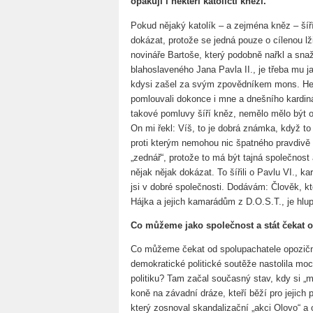
opakují i někteří katoličtí kněží.
Pokud nějaký katolík – a zejména kněz – ší
dokázat, protože se jedná pouze o cílenou 
novináře Bartoše, který podobně nařkl a snaž
blahoslaveného Jana Pavla II., je třeba mu ja
kdysi zašel za svým zpovědníkem mons. He
pomlouvali dokonce i mne a dnešního kardin
takové pomluvy šíří kněz, nemělo mělo být 
On mi řekl: Víš, to je dobrá známka, když to o
proti kterým nemohou nic špatného pravdivě u
„zednář“, protože to má být tajná společnost 
nějak nějak dokázat. To šířili o Pavlu VI., ka
jsi v dobré společnosti. Dodávám: Člověk, k
Hájka a jejich kamarádům z D.O.S.T., je hlu
Co můžeme jako společnost a stát čekat
Co můžeme čekat od spolupachatele opoziční
demokratické politické soutěže nastolila mo
politiku? Tam začal současný stav, kdy si „ma
koně na závadní dráze, kteří běží pro jejic
který zosnoval skandalizační „akci Olovo“ a 