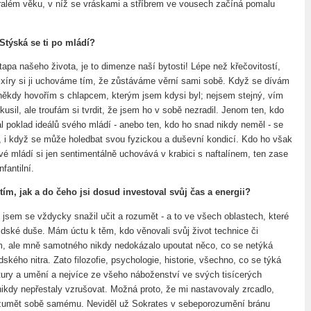
além věku, v níž se vráskami a stříbrem ve vousech začíná pomalu
 Stýská se ti po mládí?
tapa našeho života, je to dimenze naší bytosti! Lépe než křečovitostí,
ixíry si ji uchováme tím, že zůstáváme věrní sami sobě. Když se dívám
 někdy hovořím s chlapcem, kterým jsem kdysi byl; nejsem stejný, vím
kusil, ale troufám si tvrdit, že jsem ho v sobě nezradil. Jenom ten, kdo
al poklad ideálů svého mládí - anebo ten, kdo ho snad nikdy neměl - se
á, i když se může holedbat svou fyzickou a duševní kondicí. Kdo ho však
vé mládí si jen sentimentálně uchovává v krabici s naftalínem, ten zase
fantilní.
tím, jak a do čeho jsi dosud investoval svůj čas a energii?
 jsem se vždycky snažil učit a rozumět - a to ve všech oblastech, které
lidské duše. Mám úctu k těm, kdo věnovali svůj život technice či
, ale mně samotného nikdy nedokázalo upoutat něco, co se netýká
dského nitra. Zato filozofie, psychologie, historie, všechno, co se týká
ltury a umění a nejvíce ze všeho náboženství ve svých tisícerých
kdy nepřestaly vzrušovat. Možná proto, že mi nastavovaly zrcadlo,
zumět sobě samému. Neviděl už Sokrates v sebeporozumění bránu