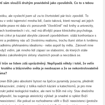
letí sám sloužíš druhým pravidelně jako zpovědník. Co to s tebou
stiku, ale vyslechl jsem už za to čtvrtstoletí pár tisíc zpovědí. To
 v srdci tajemství mnoha lidí, často taková, které neznají ani jejich
 tahle praxe mi dala víc porozumět "člověčině" než knihy a univerzity,
ech kontinentech i víc, než má dřívější praxe klinického psychologa.
mé církvi je kazatel obvykle zároveň zpovědníkem: stálá konfrontace s
tmi a problémy nás učí životnímu realismu, trochu tlumí sklon k tvrdému
sladkému přehnanému idealismu - nebo aspoň by měla.. Zároveň mne
když vidím, jak mnoho lidí zápasí se slabostmi, do kterých stále
uboko zakořeněnými sklony vlastních povah a nevzdává se.
ží trůn se lidem zdá uprázdněný. Nepřipadá někdy i tobě, že velín
krutého a bláznivého světa je neobsazen a že se nekontrolovatelně
náma?
onen Bůh jako absolutní bytost na špičce pyramidy jsoucna, předmět
okazování, známý z tolika našich kázání a katechismů, je pro mne
rukt jedné teologické tradice, ale není to Bůh mé víry. Stav dnešního
řipouští, ba sugeruje ateistický výklad: je snadné si splést Boží
 neexistencí. Ale pokud se rozhodneme věřit v Boží neexistenci (protože