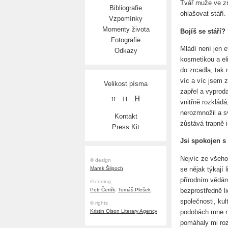
Tvář muže ve zr
Bibliografie
ohlašovat stáří.
Vzpomínky
Momenty života
Bojíš se stáří?
Fotografie
Mládí není jen e
Odkazy
kosmetikou a el
do zrcadla, tak
víc a víc jsem z
Velikost písma
zapřel a vyprod
H
H
H
vnitřně rozklád
nerozmnožil a s
Kontakt
zůstává trapně in
Press Kit
Jsi spokojen s 
Nejvíc ze všeho
© design
se nějak týkají 
Marek Šilpoch
přírodním vědám
© coding
bezprostředně li
Petr Čertík
,
Tomáš Plešek
společnosti, ku
© rights
podobách mne ni
Kristin Olson Literary Agency
pomáhaly mi ro