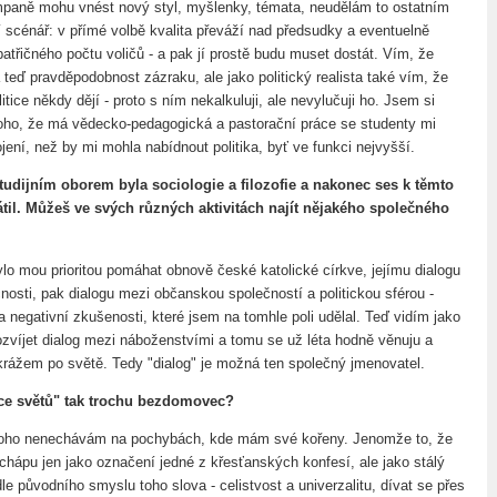
paně mohu vnést nový styl, myšlenky, témata, neudělám to ostatním
tí scénář: v přímé volbě kvalita převáží nad předsudky a eventuelně
atřičného počtu voličů - a pak jí prostě budu muset dostát. Vím, že
teď pravděpodobnost zázraku, ale jako politický realista také vím, že
itice někdy dějí - proto s ním nekalkuluji, ale nevylučuji ho. Jsem si
ho, že má vědecko-pedagogická a pastorační práce se studenty mi
ení, než by mi mohla nabídnout politika, byť ve funkci nejvyšší.
udijním oborem byla sociologie a filozofie a nakonec ses k těmto
til. Můžeš ve svých různých aktivitách najít nějakého společného
lo mou prioritou pomáhat obnově české katolické církve, jejímu dialogu
nosti, pak dialogu mezi občanskou společností a politickou sférou -
 negativní zkušenosti, které jsem na tomhle poli udělal. Teď vidím jako
rozvíjet dialog mezi náboženstvími a tomu se už léta hodně věnuju a
krážem po světě. Tedy "dialog" je možná ten společný jmenovatel.
ce světů" tak trochu bezdomovec?
nikoho nenechávám na pochybách, kde mám své kořeny. Jenomže to, že
echápu jen jako označení jedné z křesťanských konfesí, ale jako stálý
dle původního smyslu toho slova - celistvost a univerzalitu, dívat se přes