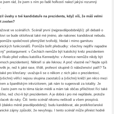
e jsem rád, že jsem s ním po řadě hořkostí nalezl jakýsi rozumný
.
zil úvahy o tvé kandidatuře na prezidenta, když víš, že máš velmi
t zvolen?
žovat ve scénářích. Scénář první (nejpravděpodobnější): při debatě o
ntovi se bude skloňovat také mé jméno, ale nakonec kandidovat nebudu.
pomůže společnosti přemýšlet tvořivěji, hledat i mimo garnituru
nických funkcionářů. Pomůže bořit předsudky: všechny nejdřív napadne
žný" protiargument: v Čechách nemůže být katolický kněz prezidentem
e říkalo před volbou katolíka Kennedyho: v Americe nemůže nikdy být
černoch prezidentem). Někteří si ale řeknou: A proč vlastně ne? Nejde spíš
lověk je, než k jaké rase, třídě, profesní skupině či náboženství patří? Ta
také pro křesťany: uvažuje-li se o někom z nich jako o prezidentovi,
(všichni) věřící nejsou skupina zaostalců a (všichni) kněží jen něco mezi
zem a španělským inkvizitorem, jak nám to sugerovali za totality. Je
 často jsem na to téma tázán médii a mám tak občas příležitost říci také
ího, než chci-li být prezidentem. A je dobrá i pro mé nepřátele, protože
 klacek do ruky. Čili: tento scénář nikomu neškodí a všem prospívá.
ě (daleko méně pravděpodobný): budu kandidovat, ale protikřesťanské
anické zájmy způsobí, že nevyhraju. I tento scénář může přinést hodně