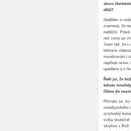
skoro čtvrtsto
dělá?
Nedělám si stati
znamená, že nesu
nejbližší. Právě
než cesty po vš
Jsem rád, že v 
lidskými slabos
moralizování i 
naplňuje úctou, 
upadáme a s hl
Řekl jsi, že bo
tohoto mnohdy 
řítíme do nez
Přiznám se, že 
metafyzického d
úctyhodný konst
světa skutečně p
skrytost s Boží