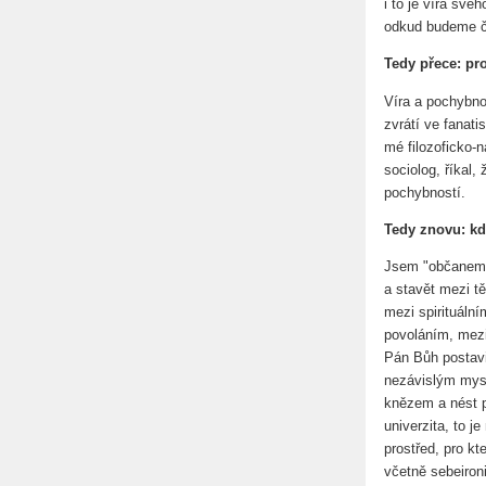
i to je víra své
odkud budeme če
Tedy přece: pr
Víra a pochybno
zvrátí ve fanat
mé filozoficko-n
sociolog, říkal,
pochybností.
Tedy znovu: kd
Jsem "občanem v
a stavět mezi t
mezi spirituáln
povoláním, mezi
Pán Bůh postavi
nezávislým mysl
knězem a nést p
univerzita, to j
prostřed, pro k
včetně sebeironi