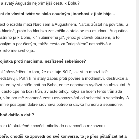
 a svatý Augustin nejpřímější cestu k Bohu?
 do vlastní tváře se stalo osudným jinochovi z jisté báje...
text o rozdílu mezi Narcisem a Augustinem. Narcis zůstal na povrchu, u
 hladině, proto ho hloubka zaskočila a stala se mu osudnou. Augustina
astního já k Bohu, k "hlubinnému já", jehož je člověk obrazem, a to
nalým a porušeným, takže cesta za "originálem" nespočívá v
ž reformě svého já...
 pojistka proti narcismu, nezřízené sebelásce?
í "přesvědčení o tom, že existuje Bůh", jak si to mnozí lidé
dstavují. Patří k ní stálý zápas proti pověře a modlářství, destrukce a
eho, co by si chtělo hrát na Boha, co se neprávem vydává za absolutní. A
 často cpe na boží trůn, zvláště tehdy, když se lidem tento trůn zdá
, víra pro mě znamená cestu osvobozování od sobectví a sebelásky. A
ímhle postojem dobře srovnává potřebná dávka humoru a sebeironie.
obně dařilo a daří?
oboru té skutečné zpovědi, nikoliv do novinového rozhovoru.
obře, chodíš ke zpovědi od své konverze, to je přes pětatřicet let a