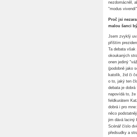
nezdomácněl, al
"modus vivendi"
Proč jsi nezara
malou šanci bý
Jsem zvyklý uva
příštím prezide
Ta debata však 
okoukaných stra
onen jediný "vá
(podobně jako s
katolík, žid či 
o to, jaký ten č
debata je dobrá 
napovídá to, že 
feldkurátem Kat
dobrá i pro mne:
něco podstatnějš
jim dává laciný
Scénář číslo dv
předsudky a str