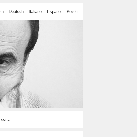
sh
Deutsch
Italiano
Español
Polski
 cena
.