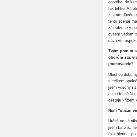
dobrého: do kam
tak lehké. A tře
získám důvěru p
tento scénář má 
zázraky se v pol
ovšem vědom to
dává víc uspokoj
Tvým prvním st
oborům zas vrá
jmenovatele?
Dlouhou dobu by
s celkem společ
jsem vděčný i za
nejpotřebnější 
cestuju křížem 
Není "občan ví
Určitě ne, já 
jsem katolík, n
úkol hledat - po