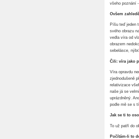
všeho poznání -
Ovšem zahledění
Píšu teď jeden 
svého obrazu na
vedla víra od vl
obrazem nedoko
sebelásce, nýbr
Čili: víra jako
Víra opravdu nen
zjednodušeně pře
relativizace vš
naše já se velmi
uprázdněný. Ano
podle mě se s t
Jak se ti to os
To už patří do 
Počítám-li to d