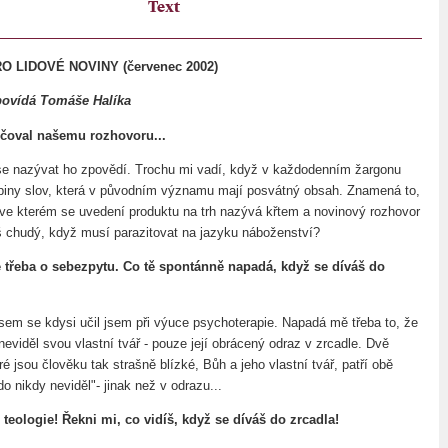
Text
 LIDOVÉ NOVINY (červenec 2002)
povídá Tomáše Halíka
čoval našemu rozhovoru...
e nazývat ho zpovědí. Trochu mi vadí, když v každodenním žargonu
piny slov, která v původním významu mají posvátný obsah. Znamená to,
 ve kterém se uvedení produktu na trh nazývá křtem a novinový rozhovor
liš chudý, když musí parazitovat na jazyku náboženství?
třeba o sebezpytu. Co tě spontánně napadá, když se díváš do
jsem se kdysi učil jsem při výuce psychoterapie. Napadá mě třeba to, že
eviděl svou vlastní tvář - pouze její obrácený odraz v zrcadle. Dvě
ré jsou člověku tak strašně blízké, Bůh a jeho vlastní tvář, patří obě
do nikdy neviděl"- jinak než v odrazu...
teologie! Řekni mi, co vidíš, když se díváš do zrcadla!