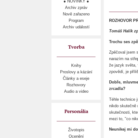
● NOVINKY ●
Archiv zpráv
Nově zařazeno
Program
ROZHOVOR PRO
Archiv událostí
Tomáš Halík z
Trochu ses zpě
Tvorba
Zpěčoval jsem s
narazím na stře
že jazyk světa,
Knihy
zpovědí, je pří
Proslovy a kázání
Články a eseje
Dobře, mluvme 
Rozhovory
zrcadla?
Audio a video
Téhle technice 
nikdo skutečně n
Personália
skutečnosti, kte
mezi to, "co nik
Neunikej mi do 
Životopis
Ocenění