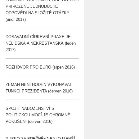
PŘIROZENĚ JEDNODUCHÉ
ODPOVĚDI NA SLOŽITÉ OTÁZKY
(únor 2017)
DOSAVADNÍ CÍRKEVNÍ PRAXE JE
NELIDSKÁ A NEKŘESŤANSKÁ (leden
2017)
ROZHOVOR PRO EURO (srpen 2016)
ZEMAN NENÍ HODEN VYKONÁVAT
FUNKCI PREZIDENTA (červen 2016)
SPOJIT NÁBOŽENSTVÍ S
POLITICKOU MOCÍ JE OHROMNÉ
POKUŠENÍ (červen 2016)
RUSKO ZA BREŽNĚVA BYLO MENŠÍ