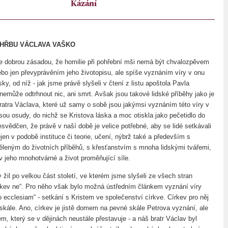
Kázání
OHŘBU VÁCLAVA VAŠKO
, je dobrou zásadou, že homilie při pohřební mši nemá být chvalozpěvem
bo jen převyprávěním jeho životopisu, ale spíše vyznáním víry v onu
ky, od níž - jak jsme právě slyšeli v čtení z listu apoštola Pavla
emůže odtrhnout nic, ani smrt. Avšak jsou takové lidské příběhy jako je
ratra Václava, které už samy o sobě jsou jakýmsi vyznáním této víry v
sou osudy, do nichž se Kristova láska a moc otiskla jako pečetidlo do
svědčen, že právě v naší době je velice potřebné, aby se lidé setkávali
jen v podobě instituce či teorie, učení, nýbrž také a především s
ěleným do životních příběhů, s křesťanstvím s mnoha lidskými tvářemi,
v jeho mnohotvárné a život proměňující síle.
 žil po velkou část století, ve kterém jsme slyšeli ze všech stran
írkev ne“. Pro něho však bylo možná ústředním článkem vyznání víry
 ecclesiam“ - setkání s Kristem ve společenství církve. Církev pro něj
kále. Ano, církev je jistě domem na pevné skále Petrova vyznání, ale
, který se v dějinách neustále přestavuje - a náš bratr Václav byl