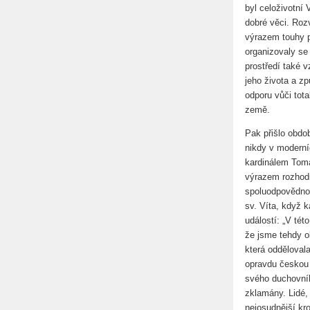
byl celoživotní 
dobré věci. Rozv
výrazem touhy p
organizovaly se
prostředí také v
jeho života a z
odporu vůči tota
země.
Pak přišlo obdo
nikdy v moderníc
kardinálem Tomá
výrazem rozhodn
spoluodpovědnos
sv. Víta, když 
událostí: „V tét
že jsme tehdy ob
která oddělovala
opravdu českou a
svého duchovníh
zklamány. Lidé, 
nejosudnější kro