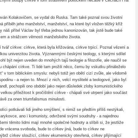
tečnými sloupy církve v tom strašlivém politickém nečase v Čechách i na
rován Kolakovičem, se vydal do Ruska. Tam také poznal svou životní
á příběh jeho manželství, manželství, na které byl vložen těžký kříž
 náš přítel Václav byl třeba jednou kanonizován, tak jistě bude také
em a strážcem věrnosti manželského života.
 tvář církve: církve, která byla křižována, církve trpící. Poznal vězení a
lkou univerzitou života. Významnými českými teology, s kterými sdílel
ohl být nejen uveden do mnohých tajů teologie a filozofie, ale naučil se
 chápání církve. Ti lidé tam prožili něco, čemu by vskutku přináleželo
“ v tom biblickém smyslu: nebyli totiž jen obětí cizí zvůle, ale vědomě
spodinu - a nejen to. Mnozí z nich, velcí myslitelé a teologové, jako byl
andl, pochopili ono období jako nejen důsledek zloby komunistického
 velkou příležitost k pročištění církve - chápali své utrpení jako součást
rávě za onen triumfalismus minulosti.
líci potkávali lidi jiného smýšlení, s nimiž se předtím příliš nestýkali,
arykovce, ano i komunisty, odvržené svými soudruhy - a najednou
šemi těmito lidmi mají mnohé společné hodnoty a slíbili si, že jestliže
de vrácena svoboda, bude to církev jiná, bude to církev ne
 nýbrž církev sloužící, církev ekumenicky otevřená, církev přijímající