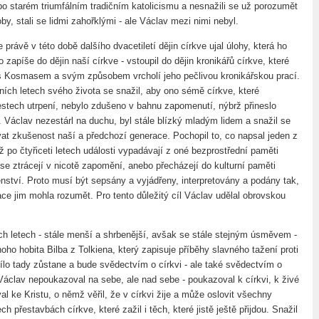
 po starém triumfálním tradičním katolicismu a nesnažili se už porozumět
y, stali se lidmi zahořklými - ale Václav mezi nimi nebyl.
právě v této době dalšího dvacetiletí dějin církve ujal úlohy, která ho
o zapíše do dějin naší církve - vstoupil do dějin kronikářů církve, které
s Kosmasem a svým způsobem vrcholí jeho pečlivou kronikářskou prací.
ních letech svého života se snažil, aby ono sémě církve, které
estech utrpení, nebylo zdušeno v bahnu zapomenutí, nýbrž přineslo
. Václav nezestárl na duchu, byl stále blízký mladým lidem a snažil se
vat zkušenost naší a předchozí generace. Pochopil to, co napsal jeden z
tiž po čtyřiceti letech události vypadávají z oné bezprostřední paměti
se ztrácejí v nicotě zapomění, anebo přecházejí do kulturní paměti
enství. Proto musí být sepsány a vyjádřeny, interpretovány a podány tak,
ce jim mohla rozumět. Pro tento důležitý cíl Václav udělal obrovskou
ch letech - stále menší a shrbenější, avšak se stále stejným úsměvem -
oho hobita Bilba z Tolkiena, který zapisuje příběhy slavného tažení proti
ílo tady zůstane a bude svědectvím o církvi - ale také svědectvím o
Václav nepoukazoval na sebe, ale nad sebe - poukazoval k církvi, k živé
al ke Kristu, o němž věřil, že v církvi žije a může oslovit všechny
ch přestavbách církve, které zažil i těch, které jistě ještě přijdou. Snažil