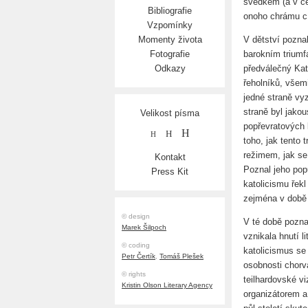
svědkem (a v č
Bibliografie
onoho chrámu c
Vzpomínky
V dětství pozna
Momenty života
barokním triumf
Fotografie
předválečný Kato
Odkazy
řeholníků, všemi
jedné straně vy
straně byl jakou
Velikost písma
popřevratových 
H
H
H
toho, jak tento 
režimem, jak se
Kontakt
Poznal jeho pop
Press Kit
katolicismu řek
zejména v době
© design
V té době poznal
Marek Šilpoch
vznikala hnutí l
© coding
katolicismus se 
Petr Čertík
,
Tomáš Plešek
osobnosti chorv
© rights
teilhardovské vi
Kristin Olson Literary Agency
organizátorem a 