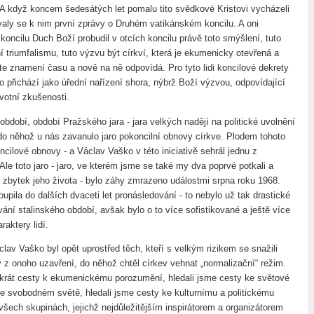
A když koncem šedesátých let pomalu tito svědkové Kristovi vycházeli
valy se k nim první zprávy o Druhém vatikánském koncilu. A oni
 koncilu Duch Boží probudil v otcích koncilu právě toto smýšlení, tuto
 triumfalismu, tuto výzvu být církví, která je ekumenicky otevřená a
te znamení času a nově na ně odpovídá. Pro tyto lidi koncilové dekrety
o přichází jako úřední nařízení shora, nýbrž Boží výzvou, odpovídající
ivotní zkušenosti.
 období, období Pražského jara - jara velkých nadějí na politické uvolnění
 do něhož u nás zavanulo jaro pokoncilní obnovy církve. Plodem tohoto
oncilové obnovy - a Václav Vaško v této iniciativě sehrál jednu z
. Ale toto jaro - jaro, ve kterém jsme se také my dva poprvé potkali a
lý zbytek jeho života - bylo záhy zmrazeno událostmi srpna roku 1968.
upila do dalších dvaceti let pronásledování - to nebylo už tak drastické
ání stalinského období, avšak bylo o to více sofistikované a ještě více
aktery lidí.
lav Vaško byl opět uprostřed těch, kteří s velkým rizikem se snažili
v z onoho uzavření, do něhož chtěl církev vehnat „normalizační“ režim.
nkrát cesty k ekumenickému porozumění, hledali jsme cesty ke světové
 ve svobodném světě, hledali jsme cesty ke kulturnímu a politickému
všech skupinách, jejichž nejdůležitějším inspirátorem a organizátorem