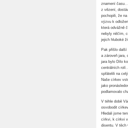
znamení času.. 
z vězení, dostá
pochopili, že na
výzvu k odložení
která odvážně č
nebyly něčím, c
jejich hluboké ž
Pak přišlo další
a zároveň jara,
jara bylo Dílo k
centrálních rolí
spřátelili na ce
Naše církev vsto
jako pronásledov
podlamovalo char
V téhle době Vác
osvobodit círke
Hledali jsme te
církvi, k církvi
disentu. V těch 