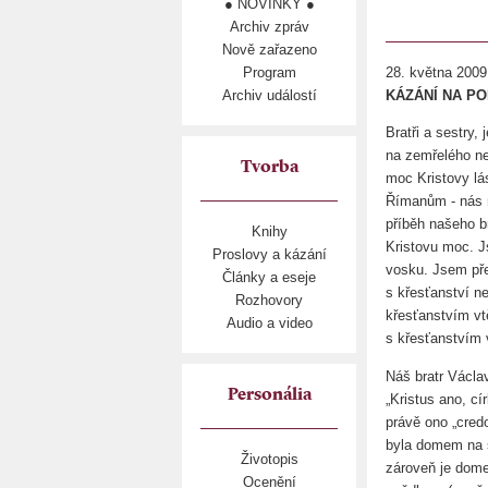
● NOVINKY ●
Archiv zpráv
Nově zařazeno
Program
28. května 2009
Archiv událostí
KÁZÁNÍ NA P
Bratři a sestry
na zemřelého ne
Tvorba
moc Kristovy lás
Římanům - nás n
příběh našeho b
Knihy
Kristovu moc. J
Proslovy a kázání
vosku. Jsem pře
Články a eseje
s křesťanství ne
Rozhovory
křesťanstvím vt
Audio a video
s křesťanstvím 
Náš bratr Václav
Personália
„Kristus ano, c
právě ono „credo
byla domem na s
Životopis
zároveň je domem
Ocenění