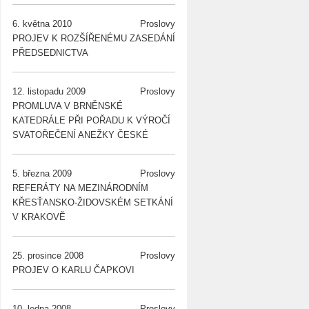
6. května 2010
Proslovy
PROJEV K ROZŠÍŘENÉMU ZASEDÁNÍ
PŘEDSEDNICTVA
12. listopadu 2009
Proslovy
PROMLUVA V BRNĚNSKÉ
KATEDRÁLE PŘI POŘADU K VÝROČÍ
SVATOŘEČENÍ ANEŽKY ČESKÉ
5. března 2009
Proslovy
REFERÁTY NA MEZINÁRODNÍM
KŘESŤANSKO-ŽIDOVSKÉM SETKÁNÍ
V KRAKOVĚ
25. prosince 2008
Proslovy
PROJEV O KARLU ČAPKOVI
10. ledna 2008
Proslovy