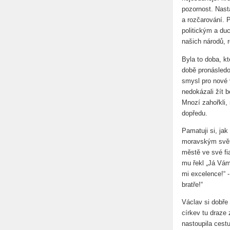
pozornost. Nast
a rozčarování. 
politickým a du
našich národů, r
Byla to doba, kt
době pronásledo
smysl pro nové v
nedokázali žít b
Mnozí zahořkli,
dopředu.
Pamatuji si, jak
moravským světí
městě ve své fi
mu řekl „Já Vám 
mi excelence!“ 
bratře!“
Václav si dobře
církev tu draze
nastoupila cestu