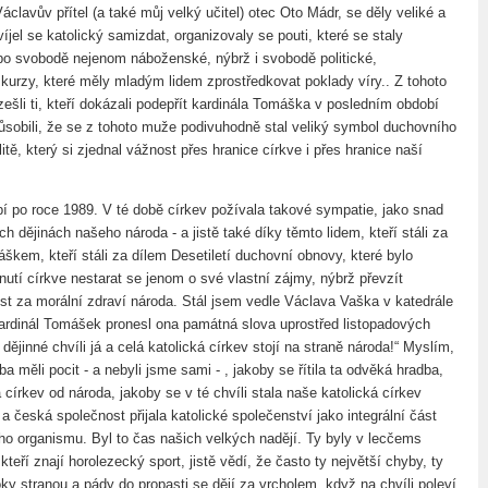
Václavův přítel (a také můj velký učitel) otec Oto Mádr, se děly veliké a
íjel se katolický samizdat, organizovaly se pouti, které se staly
o svobodě nejenom náboženské, nýbrž i svobodě politické,
 kurzy, které měly mladým lidem zprostředkovat poklady víry.. Z tohoto
zešli ti, kteří dokázali podepřít kardinála Tomáška v posledním období
působili, že se z tohoto muže podivuhodně stal veliký symbol duchovního
litě, který si zjednal vážnost přes hranice církve i přes hranice naší
bí po roce 1989. V té době církev požívala takové sympatie, jako snad
h dějinách našeho národa - a jistě také díky těmto lidem, kteří stáli za
škem, kteří stáli za dílem Desetiletí duchovní obnovy, které bylo
utí církve nestarat se jenom o své vlastní zájmy, nýbrž převzít
t za morální zdraví národa. Stál jsem vedle Václava Vaška v katedrále
kardinál Tomášek pronesl ona památná slova uprostřed listopadových
o dějinné chvíli já a celá katolická církev stojí na straně národa!“ Myslím,
a měli pocit - a nebyli jsme sami - , jakoby se řítila ta odvěká hradba,
 církev od národa, jakoby se v té chvíli stala naše katolická církev
 česká společnost přijala katolické společenství jako integrální část
o organismu. Byl to čas našich velkých nadějí. Ty byly v lecčems
kteří znají horolezecký sport, jistě vědí, že často ty největší chyby, ty
ky stranou a pády do propasti se dějí za vrcholem, když na chvíli poleví