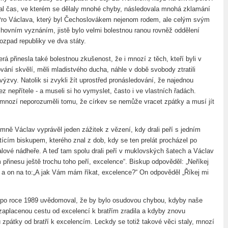
al čas, ve kterém se dělaly mnohé chyby, následovala mnohá zklamání
Pro Václava, který byl Čechoslovákem nejenom rodem, ale celým svým
chovním vyznáním, jistě bylo velmi bolestnou ranou rovněž oddělení
ozpad republiky ve dva státy.
erá přinesla také bolestnou zkušenost, že i mnozí z těch, kteří byli v
vání skvělí, měli mladistvého ducha, náhle v době svobody ztratili
ýzvy. Natolik si zvykli žít uprostřed pronásledování, že najednou
ez nepřítele - a museli si ho vymyslet, často i ve vlastních řadách.
 mnozí neporozuměli tomu, že církev se nemůže vracet zpátky a musí jít
 mně Václav vyprávěl jeden zážitek z vězení, kdy drali peří s jedním
cím biskupem, kterého znal z dob, kdy se ten prelát procházel po
alové nádheře. A teď tam spolu drali peří v muklovských šatech a Václav
přinesu ještě trochu toho peří, excelence“. Biskup odpověděl: „Neříkej
- a on na to:„A jak Vám mám říkat, excelence?“ On odpověděl „Říkej mi
 po roce 1989 uvědomoval, že by bylo osudovou chybou, kdyby naše
 zaplacenou cestu od excelencí k bratřím zradila a kdyby znovu
 zpátky od bratří k excelencím. Leckdy se totiž takové věci staly, mnozí