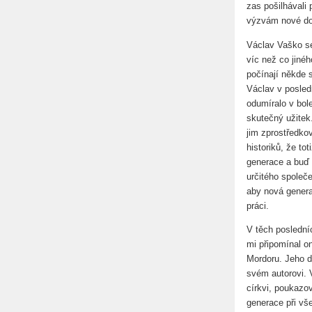
zas pošilhávali
výzvám nové dob
Václav Vaško se 
víc než co jinéh
počínají někde 
Václav v posled
odumíralo v bol
skutečný užitek
jim zprostředko
historiků, že to
generace a buď 
určitého společ
aby nová genera
práci.
V těch poslední
mi připomínal on
Mordoru. Jeho d
svém autorovi. 
církvi, poukazov
generace při vše