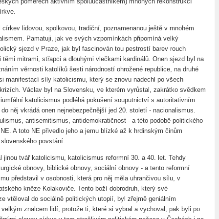
eských poměrech aktivním spoluúčastníkem) mnohých rekonstrukcí
írkve.
l církev lidovou, spolkovou, tradiční, poznamenanou ještě v mnohém
alismem. Pamatuji, jak ve svých vzpomínkách připomíná velký
lický sjezd v Praze, jak byl fascinován tou pestrostí barev rouch
 těmi mitrami, střapci a dlouhými vlečkami kardinálů. Onen sjezd byl na
znáním věrnosti katolíků šesti národností ohrožené republice, na druhé
si manifestací síly katolicismu, který se znovu nadechl po všech
krizích. Václav byl na Slovensku, ve kterém vyrůstal, zakrátko svědkem
triumfální katolicismus podléhá pokušení souputnictví s autoritativním
 do něj vkrádá onen nejnebezpečnější jed 20. století - nacionalismus.
ulismus, antisemitismus, antidemokratičnost - a této podobě politického
l NE. A toto NE přivedlo jeho a jemu blízké až k hrdinským činům
 slovenského povstání.
 jinou tvář katolicismu, katolicismus reformní 30. a 40. let. Tehdy
iturgické obnovy, biblické obnovy, sociální obnovy - a tento reformní
mu představil v osobnosti, která pro něj měla uhrančivou sílu, v
atského kněze Kolakoviče. Tento boží dobrodruh, který své
ze vtěloval do sociálně politických utopií, byl zřejmě geniálním
velkým znalcem lidí, protože ti, které si vybral a vychoval, pak byli po