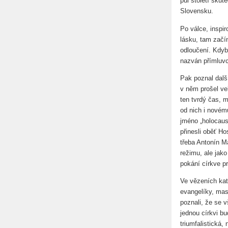
půl století sku
Slovensku.
Po válce, inspi
lásku, tam začín
odloučení. Kdyby
nazván přímluvc
Pak poznal další
v něm prošel ve
ten tvrdý čas, m
od nich i novému
jméno „holocaust
přinesli oběť Ho
třeba Antonín M
režimu, ale jako
pokání církve p
Ve vězeních kato
evangelíky, mas
poznali, že se v
jednou církvi bu
triumfalistická,