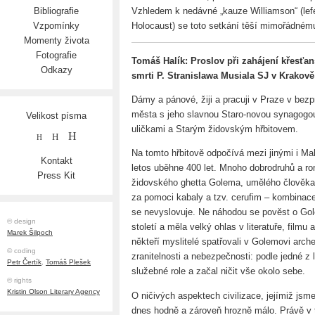
Vzhledem k nedávné „kauze Williamson“ (lefe
Bibliografie
Holocaust) se toto setkání těší mimořádném
Vzpomínky
Momenty života
Fotografie
Tomáš Halík: Proslov při zahájení křesťan
Odkazy
smrti P. Stranislawa Musiala SJ v Krakově
Dámy a pánové, žiji a pracuji v Praze v bezp
města s jeho slavnou Staro-novou synagogo
Velikost písma
uličkami a Starým židovským hřbitovem.
H
H
H
Na tomto hřbitově odpočívá mezi jinými i Mah
Kontakt
letos uběhne 400 let. Mnoho dobrodruhů a ro
Press Kit
židovského ghetta Golema, umělého člověka, 
za pomoci kabaly a tzv. cerufim – kombinac
se nevyslovuje. Ne náhodou se pověst o Golem
© design
století a měla velký ohlas v literatuře, film
Marek Šilpoch
někteří myslitelé spatřovali v Golemovi archety
© coding
zranitelnosti a nebezpečnosti: podle jedné 
Petr Čertík
,
Tomáš Plešek
služebné role a začal ničit vše okolo sebe.
© rights
Kristin Olson Literary Agency
O ničivých aspektech civilizace, jejímiž jsm
dnes hodně a zároveň hrozně málo. Právě v té