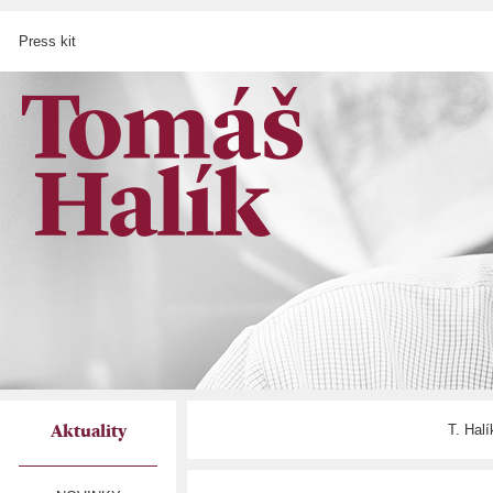
Press kit
T. Hal
Aktuality