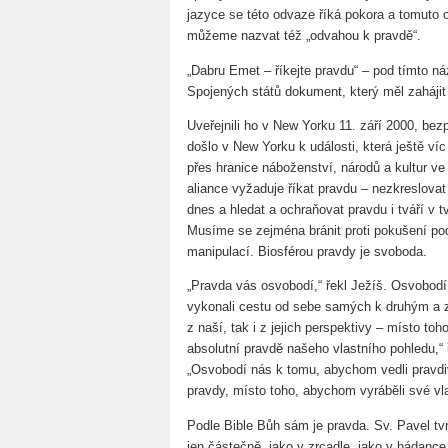
jazyce se této odvaze říká pokora a tomuto
můžeme nazvat též „odvahou k pravdě“.
„Dabru Emet – říkejte pravdu“ – pod tímto ná
Spojených států dokument, který měl zahájit
Uveřejnili ho v New Yorku 11. září 2000, bez
došlo v New Yorku k události, která ještě víc 
přes hranice náboženství, národů a kultur ve
aliance vyžaduje říkat pravdu – nezkreslovat 
dnes a hledat a ochraňovat pravdu i tváří v
Musíme se zejména bránit proti pokušení pod
manipulací. Biosférou pravdy je svoboda.
„Pravda vás osvobodí,“ řekl Ježíš. Osvobo
vykonali cestu od sebe samých k druhým a zp
z naší, tak i z jejich perspektivy – místo toh
absolutní pravdě našeho vlastního pohledu,“ 
„Osvobodí nás k tomu, abychom vedli pravdi
pravdy, místo toho, abychom vyráběli své vla
Podle Bible Bůh sám je pravda. Sv. Pavel tv
jen částečně, jako v zrcadle, jako v hádan