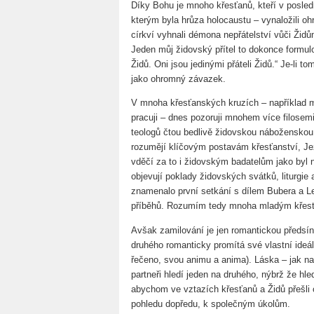
Díky Bohu je mnoho křesťanů, kteří v poslední
kterým byla hrůza holocaustu – vynaložili o
církví vyhnali démona nepřátelství vůči Ži
Jeden můj židovský přítel to dokonce formulo
Židů. Oni jsou jedinými přáteli Židů.“ Je-li 
jako ohromný závazek.
V mnoha křesťanských kruzích – například m
pracuji – dnes pozoruji mnohem více filosem
teologů čtou bedlivě židovskou náboženskou 
rozumějí klíčovým postavám křesťanství, Je
vděčí za to i židovským badatelům jako byl n
objevují poklady židovských svátků, liturgie
znamenalo první setkání s dílem Bubera a L
příběhů. Rozumím tedy mnoha mladým křesťan
Avšak zamilování je jen romantickou předsín
druhého romanticky promítá své vlastní ideá
řečeno, svou animu a anima). Láska – jak na
partneři hledí jeden na druhého, nýbrž že h
abychom ve vztazích křesťanů a Židů přešli 
pohledu dopředu, k společným úkolům.