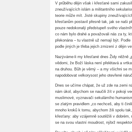
V průběhu dějin však i křesťané sami zakusili
zneužívajících islám a militantního sekulari
teorie může mít. Jisté skupiny zneužívajícíc
křesťanům postavil přesně tak, jak se naši p
pouze nedokonalý předstupeň svého vlastního 
co nám bylo drahé a považovali nás za ty, kteř
překonána – tu vlastně už nemají být. Podle 
podle jiných je třeba jejich zmizení z dějin 
Nazýváme-li my křesťané dnes Židy něžně „p
vědomi, že Boží láska není přelétavá a vrtka
na druhou. Bůh je věrný – a my všichni se m
napodobovat velkorysost jeho otevřené náru
Dnes se učíme chápat, že už zde na zemi nám
nám úkol, abychom se naučili žít v pokoji ve
muslimové, vyznavači sekulárního humanismu
se zlatým pravidlem „co nechceš, aby ti činili 
mnoho kroků k tomu, abychom žili spolu tak,
křesťany: aby vzájemně soutěžili v dobrém, n
se na svou vlastní moudrost, nýbrž respektov