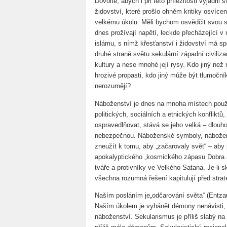
Dovolte, abych i při této příležitosti vyjádři
židovství, které prošlo ohněm kritiky osvíce
velkému úkolu. Měli bychom osvědčit svou 
dnes prožívají napětí, leckde přecházející v 
islámu, s nímž křesťanství i židovství má s
druhé straně světu sekulární západní civiliz
kultury a nese mnohé její rysy. Kdo jiný než 
hrozivé propasti, kdo jiný může být tlumočn
nerozumějí?
Náboženství je dnes na mnoha místech použí
politických, sociálních a etnických konfliktů, 
ospravedlňovat, stává se jeho velká – dlouh
nebezpečnou. Náboženské symboly, nábožens
zneužít k tomu, aby „začarovaly svět“ – aby p
apokalyptického „kosmického zápasu Dobra a z
tváře a protivníky ve Velkého Satana. Je-li 
všechna rozumná řešení kapitulují před strat
Naším posláním je„odčarování světa“ (Entza
Naším úkolem je vyhánět démony nenávisti, r
náboženství. Sekularismus je příliš slabý na