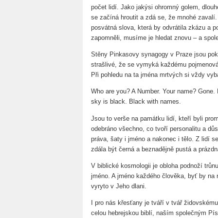
počet lidí. Jako jakýsi ohromný golem, dlouh
se začíná hroutit a zdá se, že mnohé zavalí
posvátná slova, která by odvrátila zkázu a
zapomněli, musíme je hledat znovu – a spol
Stěny Pinkasovy synagogy v Praze jsou pokr
strašlivé, že se vymyká každému pojmenová
Při pohledu na ta jména mrtvých si vždy vyba
Who are you? A Number. Your name? Gone. B
sky is black. Black with names.
Jsou to verše na památku lidí, kteří byli prom
odebráno všechno, co tvoří personalitu a důst
práva, šaty i jméno a nakonec i tělo. Z lidí 
zdála být černá a beznadějně pustá a prázdn
V biblické kosmologii je obloha podnoží trů
jméno. A jméno každého člověka, byť by na n
vyryto v Jeho dlani.
I pro nás křesťany je tváří v tvář židovské
celou hebrejskou biblí, naším společným P