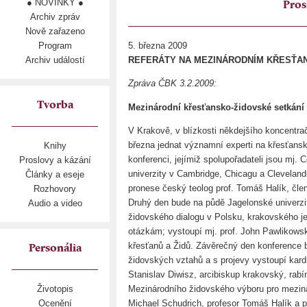
● NOVINKY ●
Pros
Archiv zpráv
Nově zařazeno
Program
5. března 2009
Archiv událostí
REFERÁTY NA MEZINÁRODNÍM KŘESŤA
Zpráva ČBK 3.2.2009:
Tvorba
Mezinárodní křesťansko-židovské setkání
V Krakově, v blízkosti někdejšího koncentra
března jednat významní experti na křesťans
Knihy
konferenci, jejímiž spolupořadateli jsou mj. 
Proslovy a kázání
univerzity v Cambridge, Chicagu a Cleveland
Články a eseje
pronese český teolog prof. Tomáš Halík, čle
Rozhovory
Druhý den bude na půdě Jagelonské univerz
Audio a video
židovského dialogu v Polsku, krakovského je
otázkám; vystoupí mj. prof. John Pawlikowsk
křesťanů a Židů. Závěrečný den konference
Personália
židovských vztahů a s projevy vystoupí kardi
Stanislav Diwisz, arcibiskup krakovský, rabí
Mezinárodního židovského výboru pro meziná
Životopis
Michael Schudrich, profesor Tomáš Halík a pr
Ocenění