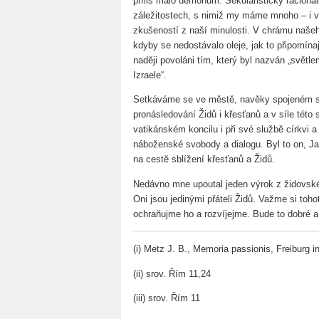
příliš málo démonům. Sekularistický raciona
záležitostech, s nimiž my máme mnoho – i v
zkušeností z naší minulosti. V chrámu našeh
kdyby se nedostávalo oleje, jak to připomín
naději povoláni tím, který byl nazván „světl
Izraele“.
Setkáváme se ve městě, navěky spojeném s
pronásledování Židů i křesťanů a v síle tét
vatikánském koncilu i při své službě církvi a
náboženské svobody a dialogu. Byl to on, Jan 
na cestě sblížení křesťanů a Židů.
Nedávno mne upoutal jeden výrok z židovské 
Oni jsou jedinými přáteli Židů. Važme si toho
ochraňujme ho a rozvíjejme. Bude to dobré a
(i) Metz J. B., Memoria passionis, Freiburg in
(ii) srov. Řím 11,24
(iii) srov. Řím 11