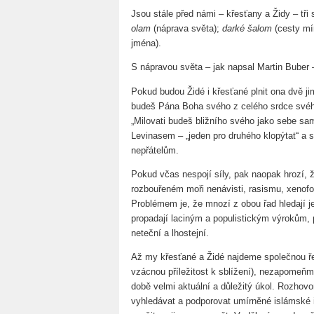
Jsou stále před námi – křesťany a Židy – tř
olam
(náprava světa);
darké šalom
(cesty mí
jména).
S nápravou světa – jak napsal Martin Buber
Pokud budou Židé i křesťané plnit ona dvě ji
budeš Pána Boha svého z celého srdce svého
„Milovati budeš bližního svého jako sebe sa
Levinasem – „jeden pro druhého klopýtat“ a 
nepřátelům.
Pokud včas nespojí síly, pak naopak hrozí, 
rozbouřeném moři nenávisti, rasismu, xenofo
Problémem je, že mnozí z obou řad hledají j
propadají laciným a populistickým výrokům, p
neteční a lhostejní.
Až my křesťané a Židé najdeme společnou ře
vzácnou příležitost k sblížení), nezapomeňm
době velmi aktuální a důležitý úkol. Rozhovor
vyhledávat a podporovat umírněné islámské in