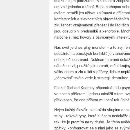
snažit se jim porozumět. Vzdělaní a zodpověd
uctívají jednoho a téhož Boha a chápou sebe
ovšem neměli jen užívat zajímavá a příjem
konferencích a slavnostních shromážděních. 
zkušenost vzájemnosti přenést i do řad těch 
jsou dosud plni předsudků a xenofobie. Mn
náročnější než hovory s osvícenými intelekt
Náš svět je dnes plný monster – a to zejména
sociálních a etnických konfliktů je vtahová
nebezpečnou zbraní. Nukleární zbraně dokáží 
náboženství, použité jako zbraň, mění krajin
války dobra a zla a lidi v příšery, lidské ne
„očarování“ světa vede k strategii destrukce.
Filozof Richard Kearney připomíná radu psyc
ve snech příšerami, jednou odvážil v tom sv
překvapen, že ona příšera mu není tak úpln
Nejen každý člověk, ale každá skupina a t
stíny - takové rysy, které si často nedokáže
tak, že je promítá na ty druhé. Je třeba uvědo
zpátky, konfrontovat se s nimi jako se svý