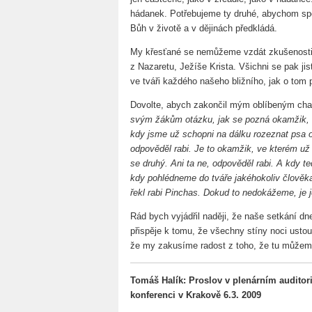
hádanek. Potřebujeme ty druhé, abychom spo
Bůh v životě a v dějinách předkládá.
My křesťané se nemůžeme vzdát zkušenosti n
z Nazaretu, Ježíše Krista. Všichni se pak ji
ve tváři každého našeho bližního, jak o tom
Dovolte, abych zakončil mým oblíbeným ch
svým žákům otázku, jak se pozná okamžik, k
kdy jsme už schopni na dálku rozeznat psa od
odpověděl rabi. Je to okamžik, ve kterém už
se druhý. Ani ta ne, odpověděl rabi. A kdy te
kdy pohlédneme do tváře jakéhokoliv člověk
řekl rabi Pinchas. Dokud to nedokážeme, je j
Rád bych vyjádřil naději, že naše setkání d
přispěje k tomu, že všechny stíny noci usto
že my zakusíme radost z toho, že tu můžeme s
Tomáš Halík: Proslov v plenárním audito
konferenci v Krakově 6.3. 2009