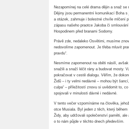
Nezapomínej na celé drama dějin a snaž se m
Dějiny jsou permanentní komunikací Boha s j
a otázek, zahrnuje i bolestné chvíle mlčení
zápasu našeho praotce Jakoba či smlouvání
Hospodinem před branami Sodomy.
Právě zde, nedaleko Osvětimi, musíme zno
nedovolíme zapomenout. Je třeba mluvit pravd
pravdu“.
Nesmíme zapomenout na oběti násilí, avšak c
snažili a snaží léčit rány a budovat mosty. 
pokračovat v cestě dialogu. Věřím, že dokon
Židů – i ty velmi nedávné – mohou být šancí,
culpa“ – příležitostí znovu si uvědomit to, co
spojovali v minulosti dávné i nedávné.
V tento večer vzpomínáme na člověka, jehož
otce Musiala. Byl jeden z těch, který běhe
Židy, aby udržovali společenství paměti, ale
o to nám půjde v těchto dnech především.