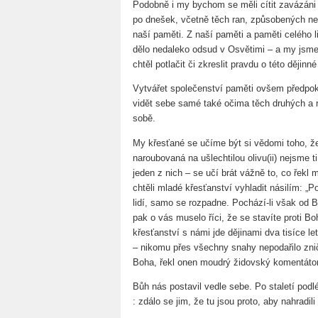
Podobně i my bychom se měli cítit zavázáni 
po dnešek, včetně těch ran, způsobených ne
naší paměti. Z naší paměti a paměti celého l
dělo nedaleko odsud v Osvětimi – a my jsme
chtěl potlačit či zkreslit pravdu o této dějinn
Vytvářet společenství paměti ovšem předpokl
vidět sebe samé také očima těch druhých a r
sobě.
My křesťané se učíme být si vědomi toho, že
naroubovaná na ušlechtilou olivu(ii) nejsme ti, 
jeden z nich – se učí brát vážně to, co řekl 
chtěli mladé křesťanství vyhladit násilím: „Po
lidí, samo se rozpadne. Pochází-li však od Bo
pak o vás muselo říci, že se stavíte proti Bo
křesťanství s námi jde dějinami dva tisíce le
– nikomu přes všechny snahy nepodařilo zniči
Boha, řekl onen moudrý židovský komentátor
Bůh nás postavil vedle sebe. Po staletí podl
: zdálo se jim, že tu jsou proto, aby nahradili