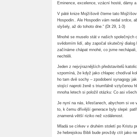
Eminence, excelence, vzácní hosté, dámy a p
V páté knize Mojžíšově čteme tato Mojžíšova s
Hospodin.. Ale Hospodin vám nedal srdce, aby
slyšely, až do tohoto dne.“ (Dt 29, 1-3)
Mnohé se muselo stát v našich společných d
svědomím lidí, aby započal skutečný dialog
začínáme chápat mnohé, co jsme nechápali, 
nechtěli.
Jeden z nejvýraznějších představitelů katoli
vzpomíná, že když jako chlapec chodíval ko
ho tam dvě sochy – zpodobení synagogy ja
stojící naproti ženě s triumfálně vztyčenou h
mnoha letech si položil otázku: Co asi všech
Je nyní na nás, křesťanech, abychom si ve vz
to, k čemu dřívější generace byly slepé: pa
znamená větší riziko než vzdálenost.
Mladá se církev v druhém století po Kristu pr
že hebrejskou Bibli bude provždy ctít jako 