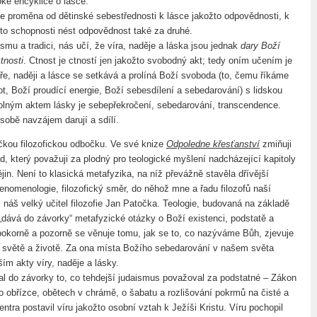
oké encyklice o lásce.
e proměna od dětinské sebestřednosti k lásce jakožto odpovědnosti, k
žto schopnosti nést odpovědnost také za druhé.
smu a tradici, nás učí, že víra, naděje a láska jsou jednak
dary Boží
tnosti
. Ctnost je ctností jen jakožto svobodný akt; tedy oním učením je
íře, naději a lásce se setkává a prolíná Boží svoboda (to, čemu říkáme
ot, Boží proudící energie, Boží sebesdílení a sebedarování) s lidskou
lným aktem lásky je sebepřekročení, sebedarování, transcendence.
sobě navzájem darují a sdílí.
ičkou filozofickou odbočku. Ve své knize
Odpoledne křesťanství
zmiňuji
ad, který považuji za plodný pro teologické myšlení nadcházející kapitoly
in. Není to klasická metafyzika, na níž převážně stavěla dřívější
fenomenologie, filozofický směr, do něhož mne a řadu filozofů naší
 náš velký učitel filozofie Jan Patočka. Teologie, budovaná na základě
„dává do závorky“ metafyzické otázky o Boží existenci, podstatě a
pokorně a pozorně se věnuje tomu, jak se to, co nazýváme Bůh, zjevuje
světě a životě. Za ona místa Božího sebedarování v našem světa
ím akty víry, naděje a lásky.
al do závorky to, co tehdejší judaismus považoval za podstatné – Zákon
 o obřízce, obětech v chrámě, o šabatu a rozlišování pokrmů na čisté a
entra postavil víru jakožto osobní vztah k Ježíši Kristu. Víru pochopil