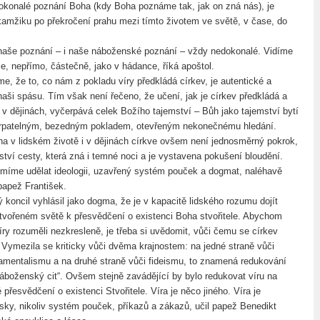
okonalé poznání Boha (kdy Boha poznáme tak, jak on zná nás), je
amžiku po překročení prahu mezi tímto životem ve světě, v čase, do
naše poznání – i naše náboženské poznání – vždy nedokonalé. Vidíme
le, nepřímo, částečně, jako v hádance, říká apoštol.
me, že to, co nám z pokladu víry předkládá církev, je autentické a
naši spásu. Tím však není řečeno, že učení, jak je církev předkládá a
í v dějinách, vyčerpává celek Božího tajemství – Bůh jako tajemství bytí
rpatelným, bezedným pokladem, otevřeným nekonečnému hledání.
ha v lidském životě i v dějinách církve ovšem není jednosměrný pokrok,
ství cesty, která zná i temné noci a je vystavena pokušení bloudění.
smíme udělat ideologii, uzavřený systém pouček a dogmat, naléhavě
apež František.
 koncil vyhlásil jako dogma, že je v kapacitě lidského rozumu dojít
vořeném světě k přesvědčení o existenci Boha stvořitele. Abychom
íry rozuměli nezkresleně, je třeba si uvědomit, vůči čemu se církev
 Vymezila se kriticky vůči dvěma krajnostem: na jedné straně vůči
amentalismu a na druhé straně vůči fideismu, to znamená redukování
„náboženský cit“. Ovšem stejně zavádějící by bylo redukovat víru na
řesvědčení o existenci Stvořitele. Víra je něco jiného. Víra je
ásky, nikoliv systém pouček, příkazů a zákazů, učil papež Benedikt