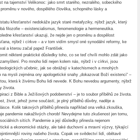
st na tajemství Velikonoc: jako smrt starého, nezralého, sobeckého
 proměnu v nového, dospělého člověka, schopného lásky a
dstatu křesťanství nedokáže jazyk staré metafyziky, nýbrž jazyk, který
bá filozofie – existencialismus, fenomenologie a hermeneutika.
oledne křesťanství ukazuji, že nejde jen o proměnu a dospělost
sťana, nýbrž i církve – a v tom vidím smysl oné synodální reformy, ke
val a kterou začal papež František.
mit některé praktické důsledky toho, co se teď chvíli mohlo zdát jako
í zamyšlení. Pro mnoho lidí nejen kolem nás, nýbrž i v církvi, jsou
teologických učebnic, jak se obrážejí v katechismech a mnohých
na mysli zejména ony apologetické snahy „dokazovat Boží existenci“ –
ou, která k živému Bohu lidi nevede. K Bohu nevedou argumenty, nýbrž
y života.
iraci z Bible a Ježíšových podobenství – je to soubor příběhů ze života.
t, život, jehož jsme součástí, je plný příběhů důvěry, naděje a
lásce. Kolik takových příběhů přinesla například ona velká zkouška,
uje pandemie nakažlivých chorob! Nevydejme tuto zkušenost jen tomu,
sociálních sítích. Pandemie a její důsledky přinesla nejenom
itické a ekonomické otázky, ale také duchovní a mravní výzvy, týkající
ejintimnější roviny našeho života. Copak ve svědectví lidí, obětavě