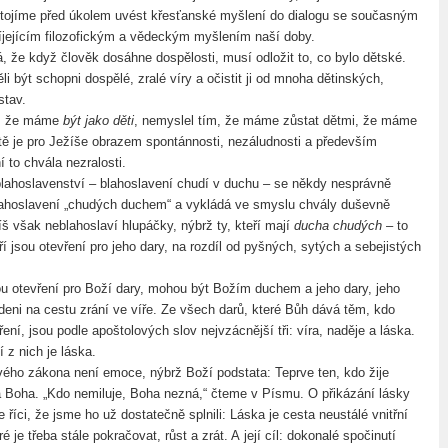
 stojíme před úkolem uvést křesťanské myšlení do dialogu se současným
víjejícím filozofickým a vědeckým myšlením naší doby.
á, že když člověk dosáhne dospělosti, musí odložit to, co bylo dětské.
 být schopni dospělé, zralé víry a očistit ji od mnoha dětinských,
stav.
l, že máme
být jako děti
, nemyslel tím, že máme zůstat dětmi, že máme
Dítě je pro Ježíše obrazem spontánnosti, nezáludnosti a především
í to chvála nezralosti.
lahoslavenství – blahoslavení chudí v duchu – se někdy nesprávně
lahoslavení „chudých duchem“ a vykládá ve smyslu chvály duševně
íš však neblahoslaví hlupáčky, nýbrž ty, kteří mají
ducha chudých
– to
í jsou otevření pro jeho dary, na rozdíl od pyšných, sytých a sebejistých
sou otevření pro Boží dary, mohou být Božím duchem a jeho dary, jeho
deni na cestu zrání ve víře. Ze všech darů, které Bůh dává těm, kdo
ření, jsou podle apoštolových slov nejvzácnější tři: víra, naděje a láska.
 z nich je láska.
ého zákona není emoce, nýbrž Boží podstata: Teprve ten, kdo žije
 Boha. „Kdo nemiluje, Boha nezná,“ čteme v Písmu. O přikázání lásky
íci, že jsme ho už dostatečně splnili: Láska je cesta neustálé vnitřní
é je třeba stále pokračovat, růst a zrát. A její cíl: dokonalé spočinutí