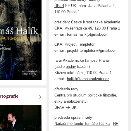
ÚFaR
FF UK, nám. Jana Palacha 2,
110 00 Praha 1
prezident České Křesťanské akademie
ČKA
, Vyšehradská 49, 128 00 Praha 2
e-mail:
tomas.halik(o)gmail.com
ČKA:
Project Templeton
e-mail: projekt.templeton@gmail.com
farář
Akademické farnosti Praha
(audio
archiv
kázání)
Křižovnické nám., 110 00 Praha 1
e-mail:
halik(o)farnostsalvator.cz
předseda rady
Centra pro studium politické filozofie,
otografie
etiky a náboženství
ÚFAR FF UK
předseda správní rady
Nadačního fondu Tomáše Halíka
-
NR