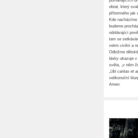
pomáhajících d
obrat, který sv
přítomného jak 
Kde nacházíme v
budeme procháze
odolávající pově
tam se setkávám
velmi civilní a
Odložme dětské 
lásky ukazuje v
světa, „v něm ž
„
Ubi caritas et 
velikonoční liturg
Amen.