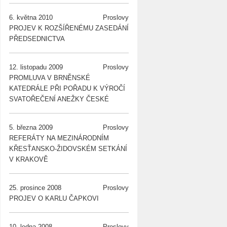
6. května 2010
Proslovy
PROJEV K ROZŠÍŘENÉMU ZASEDÁNÍ
PŘEDSEDNICTVA
12. listopadu 2009
Proslovy
PROMLUVA V BRNĚNSKÉ
KATEDRÁLE PŘI POŘADU K VÝROČÍ
SVATOŘEČENÍ ANEŽKY ČESKÉ
5. března 2009
Proslovy
REFERÁTY NA MEZINÁRODNÍM
KŘESŤANSKO-ŽIDOVSKÉM SETKÁNÍ
V KRAKOVĚ
25. prosince 2008
Proslovy
PROJEV O KARLU ČAPKOVI
10. ledna 2008
Proslovy