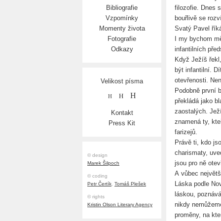
filozofie. Dnes
Bibliografie
bouřlivě se roz
Vzpomínky
Svatý Pavel řík
Momenty života
I my bychom měli
Fotografie
infantilních před
Odkazy
Když Ježíš řek
být infantilní. 
otevřenosti. Nen
Velikost písma
Podobně první b
H
H
H
překládá jako b
zaostalých. Jež
Kontakt
znamená ty, kteř
Press Kit
farizejů.
Právě ti, kdo j
charismaty, uve
© design
jsou pro ně otev
Marek Šilpoch
A vůbec největší
© coding
Láska podle Nov
Petr Čertík
,
Tomáš Plešek
láskou, poznává
© rights
nikdy nemůžeme ř
Kristin Olson Literary Agency
proměny, na kter