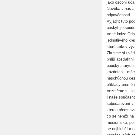
jako osobní úča
člověka v nás a
odpovědnosti.
Vyjádřit tuto po
poskytuje soudo
Ve té knize Odp
jednotlivého kře
které církev vyz
Zkusme si uvědo
příliš abstraktn
poučky starých 
kázáních – mám 
neschůdnou cest
příklady proměn
Vezměme si insp
I naše současnos
sebedarování v 
kterou představ
co se hemží na 
medicínské, pol
se nejhlubší a n