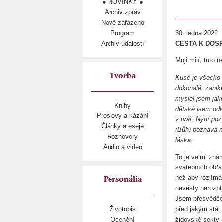
● NOVINKY ●
Archiv zpráv
Nově zařazeno
Program
30. ledna 2022
Archiv událostí
CESTA K DOSP
Moji milí, tuto 
Tvorba
Kusé je všecko 
dokonalé, zanikn
myslel jsem jak
Knihy
dětské jsem odlo
Proslovy a kázání
v tvář. Nyní po
Články a eseje
(Bůh) poznává mn
Rozhovory
láska.
Audio a video
To je velmi zná
svatebních obřa
než aby rozjíma
Personália
nevěsty nerozpt
Jsem přesvědče
před jakým stál
Životopis
židovské sekty a
Ocenění