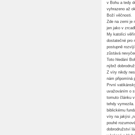
v Bohu a tedy d
vyhrazeno až ok
Boží věčnosti.
Zde na zemi je 
jen jako v zrcad
My katolíci věří
dostatečné pro 
postupně rozvíj
zůstává nevyče
Toto hledání Bo
nýbrž dobrodruž
Z víry nikdy ne
nám připomíná p
První vatikánský
uvažováním o st
tomuto článku v
tehdy vymezila.
biblickému fund
víry na jakýsi 
pouhé rozumové p
dobrodružství l