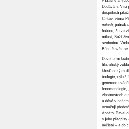
v krásné a hlub
Dodávám: Víra j
dospělosti jako
Církev, věrná Pí
milosti
, jednak
c
řečeno, že ve v
milost, Boží živ
svobodou. Vrcho
Bůh i člověk se 
Dovolte mi krat
filozofický zákl
křesťanských děj
teologie, nýbrž 
generace uváděl
fenomenologie, 
vlastnostech a 
a dává v našem 
označuji předevš
Apoštol Pavel d
s jeho předpisy
nečisté – a do c