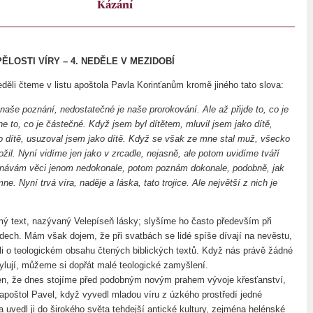
Kázání
ĚLOSTI VÍRY – 4. NEDĚLE V MEZIDOBÍ
neděli čteme v listu apoštola Pavla Korinťanům kromě jiného tato slova:
naše poznání, nedostatečné je naše prorokování. Ale až přijde to, co je
e to, co je částečné. Když jsem byl dítětem, mluvil jsem jako dítě,
o dítě, usuzoval jsem jako dítě. Když se však ze mne stal muž, všecko
žil. Nyní vidíme jen jako v zrcadle, nejasně, ale potom uvidíme tváří
znávám věci jenom nedokonale, potom poznám dokonale, podobně, jak
e. Nyní trvá víra, naděje a láska, tato trojice. Ale největší z nich je
mý text, nazývaný Velepíseň lásky; slyšíme ho často především při
dech. Mám však dojem, že při svatbách se lidé spíše dívají na nevěstu,
li o teologickém obsahu čtených biblických textů. Když nás právě žádné
ylují, můžeme si dopřát malé teologické zamyšlení.
n, že dnes stojíme před podobným novým prahem vývoje křesťanství,
 apoštol Pavel, když vyvedl mladou víru z úzkého prostředí jedné
 uvedl ji do širokého světa tehdejší antické kultury, zejména helénské