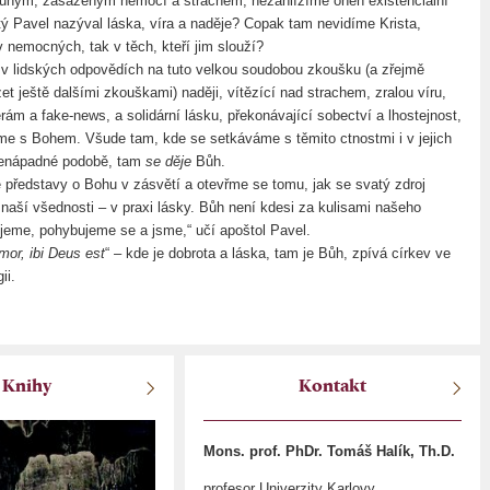
ruhým, zasaženým nemocí a strachem, nezahlížíme onen existenciální
atý Pavel nazýval láska, víra a naděje? Copak tam nevidíme Krista,
v nemocných, tak v těch, kteří jim slouží?
 lidských odpovědích na tuto velkou soudobou zkoušku (a zřejmě
t ještě dalšími zkouškami) naději, vítězící nad strachem, zralou víru,
rám a fake-news, a solidární lásku, překonávající sobectví a lhostejnost,
e s Bohem. Všude tam, kde se setkáváme s těmito ctnostmi i v jejich
 nenápadné podobě, tam
se děje
Bůh.
představy o Bohu v zásvětí a otevřme se tomu, jak se svatý zdroj
 naší všednosti – v praxi lásky. Bůh není kdesi za kulisami našeho
ijeme, pohybujeme se a jsme,“ učí apoštol Pavel.
amor, ibi Deus est
“ – kde je dobrota a láska, tam je Bůh, zpívá církev ve
ii.
Knihy
Kontakt
Mons. prof. PhDr. Tomáš Halík, Th.D.
profesor Univerzity Karlovy