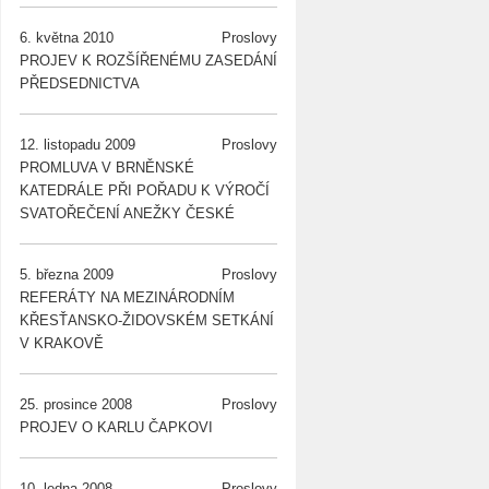
6. května 2010
Proslovy
PROJEV K ROZŠÍŘENÉMU ZASEDÁNÍ
PŘEDSEDNICTVA
12. listopadu 2009
Proslovy
PROMLUVA V BRNĚNSKÉ
KATEDRÁLE PŘI POŘADU K VÝROČÍ
SVATOŘEČENÍ ANEŽKY ČESKÉ
5. března 2009
Proslovy
REFERÁTY NA MEZINÁRODNÍM
KŘESŤANSKO-ŽIDOVSKÉM SETKÁNÍ
V KRAKOVĚ
25. prosince 2008
Proslovy
PROJEV O KARLU ČAPKOVI
10. ledna 2008
Proslovy