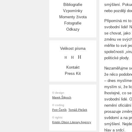
smýšlení. Pokud 
Bibliografie
nebo později do
Vzpomínky
Momenty života
Připomíná mi to 
Fotografie
svobodní lidé! N
Odkazy
se chovat, jako 
změnu ve svých 
měňte to své je
Velikost písma
společnosti „vir
H
H
politické plody.
H
Kontakt
Nezaměřujme se
Press Kit
že něco podobné
– dnes myslíme 
myslím si, že li
lhostejné, co s
© design
Marek Šilpoch
svobodní lidé. 
nemění oficiáln
© coding
Petr Čertík
,
Tomáš Plešek
prosazuje změny
svědomí a na p
© rights
Kristin Olson Literary Agency
smýšlení. Nejde 
hlav a srdcí.