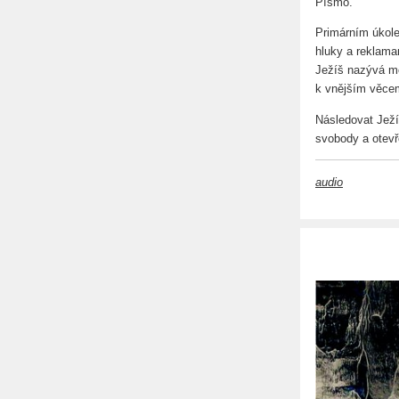
Písmo.
Primárním úkole
hluky a reklama
Ježíš nazývá mo
k vnějším věcem
Následovat Ježí
svobody a otevř
audio