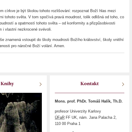
m církve je být školou tohoto rozlišování: rozpoznat Boží hlas mezi
mi tohoto světa. V tom spočívá pravá moudrost, tolik odlišná od toho, co
udrostí a opatrností tohoto světa – od konformity a přizpůsobivosti
 i vlastní nezkrocené svévoli.
še znamená vstoupit do školy moudrosti Božího království, školy vnitřní
enosti pro náročné Boží volání. Amen.
Knihy
Kontakt
Mons. prof. PhDr. Tomáš Halík, Th.D.
profesor Univerzity Karlovy
ÚFaR
FF UK, nám. Jana Palacha 2,
110 00 Praha 1