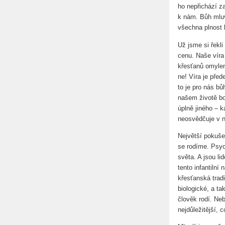
ho nepřichází z
k nám. Bůh mluv
všechna plnost 
Už jsme si řekl
cenu. Naše víra
křesťanů omylem
ne! Víra je před
to je pro nás bů
našem životě bož
úplně jiného – k
neosvědčuje v n
Největší pokušen
se rodíme. Psyc
světa. A jsou li
tento infantilní
křesťanská trad
biologické, a ta
člověk rodí. Neb
nejdůležitější, 