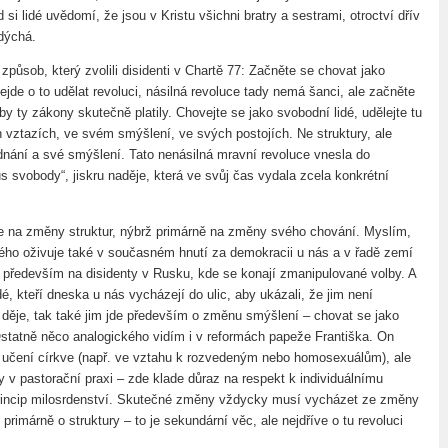
si lidé uvědomí, že jsou v Kristu všichni bratry a sestrami, otroctví dřív
dýchá.
způsob, který zvolili disidenti v Chartě 77: Začněte se chovat jako
ejde o to udělat revoluci, násilná revoluce tady nemá šanci, ale začněte
by ty zákony skutečně platily. Chovejte se jako svobodní lidé, udělejte tu
vztazích, ve svém smýšlení, ve svých postojích. Ne struktury, ale
dnání a své smýšlení. Tato nenásilná mravní revoluce vnesla do
us svobody“, jiskru naděje, která ve svůj čas vydala zcela konkrétní
 na změny struktur, nýbrž primárně na změny svého chování. Myslím,
ho oživuje také v současném hnutí za demokracii u nás a v řadě zemí
především na disidenty v Rusku, kde se konají zmanipulované volby. A
dé, kteří dneska u nás vycházejí do ulic, aby ukázali, že jim není
e děje, tak také jim jde především o změnu smýšlení – chovat se jako
Ostatně něco analogického vidím i v reformách papeže Františka. On
í učení církve (např. ve vztahu k rozvedeným nebo homosexuálům), ale
 v pastorační praxi – zde klade důraz na respekt k individuálnímu
rincip milosrdenství. Skutečné změny vždycky musí vycházet ze změny
primárně o struktury – to je sekundární věc, ale nejdříve o tu revoluci