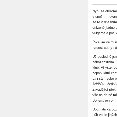
Nyní se obraťme
v dnešním evang
se to v dnešním 
snížené jízdné a
vulgárně a posil
Říká jim velmi n
tvrdost cesty n
Už posledně jsm
náboženstvím. Ji
klub. Ví však do
nepopulární cest
ba i sám sebe po
Ježíšův učedník
zavádějící překl
vše na druhé mí
Bohem, jen on m
Dogmatická poz
bůh vedle jinýc