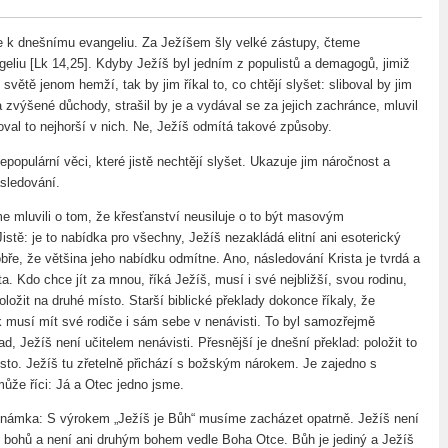
 k dnešnímu evangeliu. Za Ježíšem šly velké zástupy, čteme
eliu [Lk 14,25]. Kdyby Ježíš byl jedním z populistů a demagogů, jimiž
světě jenom hemží, tak by jim říkal to, co chtějí slyšet: sliboval by jim
 zvýšené důchody, strašil by je a vydával se za jejich zachránce, mluvil
oval to nejhorší v nich. Ne, Ježíš odmítá takové způsoby.
epopulární věci, které jistě nechtějí slyšet. Ukazuje jim náročnost a
ásledování.
e mluvili o tom, že křesťanství neusiluje o to být masovým
stě: je to nabídka pro všechny, Ježíš nezakládá elitní ani esoterický
bře, že většina jeho nabídku odmítne. Ano, následování Krista je tvrdá a
a. Kdo chce jít za mnou, říká Ježíš, musí i své nejbližší, svou rodinu,
ložit na druhé místo. Starší biblické překlady dokonce říkaly, že
 musí mít své rodiče i sám sebe v nenávisti. To byl samozřejmě
ad, Ježíš není učitelem nenávisti. Přesnější je dnešní překlad: položit to
sto. Ježíš tu zřetelně přichází s božským nárokem. Je zajedno s
ůže říci: Já a Otec jedno jsme.
námka: S výrokem „Ježíš je Bůh“ musíme zacházet opatrně. Ježíš není
h bohů a není ani druhým bohem vedle Boha Otce. Bůh je jediný a Ježíš