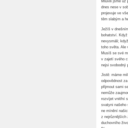
Mluvili jsme už
dnes nese v sob
projevuje ve vš
těm slabým a h
Ježíš v dnešním
bohatství. Když 
nevysmáli; když 
toho světa. Ale
Musíš se své mo
v zajetí svého 
nejsi svobodný 
Jistě: máme mil
odpovědnost za
přijmout sami se
nemůže zaujmout
rozvíjet vnitřní
svatyni našeho 
ne mínění našic
z nejrůznějších
duchovního živo