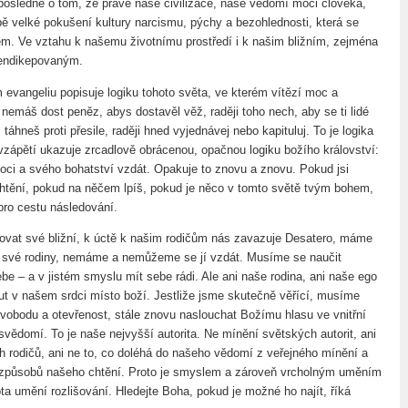
 posledně o tom, že právě naše civilizace, naše vědomí moci člověka,
ě velké pokušení kultury narcismu, pýchy a bezohlednosti, která se
em. Ve vztahu k našemu životnímu prostředí i k našim bližním, zejména
endikepovaným.
 evangeliu popisuje logiku tohoto světa, ve kterém vítězí moc a
nemáš dost peněz, abys dostavěl věž, raději toho nech, aby se ti lidé
táhneš proti přesile, raději hned vyjednávej nebo kapituluj. To je logika
 vzápětí ukazuje zrcadlově obrácenou, opačnou logiku božího království:
ci a svého bohatství vzdát. Opakuje to znovu a znovu. Pokud jsi
chtění, pokud na něčem lpíš, pokud je něco v tomto světě tvým bohem,
pro cestu následování.
ovat své bližní, k úctě k našim rodičům nás zavazuje Desatero, máme
 své rodiny, nemáme a nemůžeme se jí vzdát. Musíme se naučit
be – a v jistém smyslu mít sebe rádi. Ale ani naše rodina, ani naše ego
 v našem srdci místo boží. Jestliže jsme skutečně věřící, musíme
 svobodu a otevřenost, stále znovu naslouchat Božímu hlasu ve vnitřní
svědomí. To je naše nejvyšší autorita. Ne mínění světských autorit, ani
h rodičů, ani ne to, co doléhá do našeho vědomí z veřejného mínění a
 způsobů našeho chtění. Proto je smyslem a zároveň vrcholným uměním
ta umění rozlišování. Hledejte Boha, pokud je možné ho najít, říká