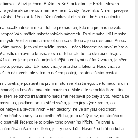
astiňovat. Mluví jménem Božím, s Boží autoritou, je Božím slovem
í a jedná skrze něho, s ním a v něm. Svatý Pavel říká: V něm přebývá
božství. Proto si Ježíš může nárokovat absolutní, božskou autoritu.
i na počátku dnešní mše: Bůh je pro nás ten, kdo má pro nás největší
 nespočívá v našich náboženských názorech. To si mnoho lidí i mnoho
 myslí: Věřit znamená myslet si něco o Bohu a jeho existenci. Vůbec
evším postoj, je to existenciální postoj – něco klademe na první místo a
h! Jestliže mluvíme krásná slova o Bohu, ale to, co skutečně hraje v
í roli, co je to pro nás nejdůležitější a co hýbá naším životem, je něco
ariéra, peníze atd., tak naše víra je prázdná a falešná. Naše víra se
ašich názorech, ale v tomto našem postoji, existenciálním postoji.
í člověka je postavit na první místo své vlastní ego. Je to něco, s čím
hoanalýza hovoří o prvotním narcismu: Malé dítě se pokládá za střed
dé, kteří se tohoto infantilního narcismu nezbavili po celý život. Možná že
 narcismus, pokládat se za střed světa, je jen jiný výraz pro to, co
ice nazývala prvotní hřích – ten dědičný, ne ve smyslu dědičnosti
ké ne hřích ve smyslu osobního hříchu; je to určitý stav, do kterého se
o opatrněji řečeno: je to projev toho prvotního hříchu. To první a
co nám říká naše víra o Boha, je: Ty nejsi bůh. Nesmíš si hrát na boha!