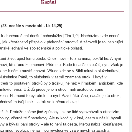
Kázání
3. neděle v mezidobí - Lk 14,25)
v k druhému čtení dnešní bohoslužby [Flm 1,9]. Nacházíme zde cenné
 jak křesťanství přispělo k překonání otroctví. A zároveň je to inspirující
nské jednání ve společenské a politické oblasti.
zení život uprchlému otroku Onezimovi – to znamená, pokřtil ho. A nyní
novi, křesťanu Filemonovi. Píše mu: Bude ti nadále sloužit, nyní však je
tak se k němu musíš chovat. Všude kde se v Bibli mluví o služebníkovi,
služebnice Páně, to služebník vlastně znamená otrok. I když v
tředí to postavení otroků bylo trošku jiné než v římském, antickém, kde
 mluvící věcí. U Židů přece jenom otroci měli určitou ochranu
na. Nicméně to byl otrok – a nyní Pavel říká: Ano, nadále je to otrok,
 především tvůj bratr – a tak se k němu chovej!
ežité. Protože známe jiné způsoby, jak se lidé vyrovnávali s otroctvím,
poury, včetně té Spartakovy. Ale ty končily v krvi, často v násilí; bývalí
pány a bývalí páni otroky – ale to není ta cesta, kterou nabízí křesťanství.
ízí jinou revolucí, nenásilnou revoluci ve vzájemných vztazích a