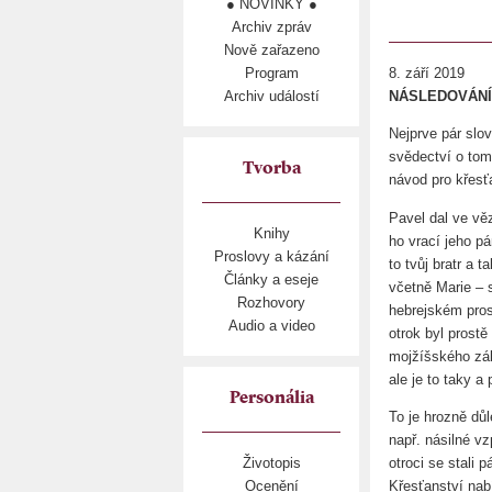
● NOVINKY ●
Archiv zpráv
Nově zařazeno
Program
8. září 2019
Archiv událostí
NÁSLEDOVÁNÍ (2
Nejprve pár slo
svědectví o tom,
Tvorba
návod pro křesťa
Pavel dal ve vě
Knihy
ho vrací jeho pá
Proslovy a kázání
to tvůj bratr a 
Články a eseje
včetně Marie – 
Rozhovory
hebrejském pros
Audio a video
otrok byl prostě
mojžíšského záko
ale je to taky a
Personália
To je hrozně důl
např. násilné vz
otroci se stali 
Životopis
Křesťanství nab
Ocenění