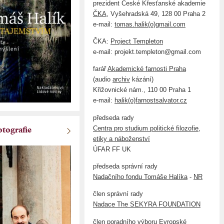
prezident České Křesťanské akademie
ČKA
, Vyšehradská 49, 128 00 Praha 2
e-mail:
tomas.halik(o)gmail.com
ČKA:
Project Templeton
e-mail: projekt.templeton@gmail.com
farář
Akademické farnosti Praha
(audio
archiv
kázání)
Křižovnické nám., 110 00 Praha 1
e-mail:
halik(o)farnostsalvator.cz
předseda rady
Centra pro studium politické filozofie,
otografie
etiky a náboženství
ÚFAR FF UK
předseda správní rady
Nadačního fondu Tomáše Halíka
-
NR
člen správní rady
Nadace The SEKYRA FOUNDATION
člen poradního výboru
Evropské