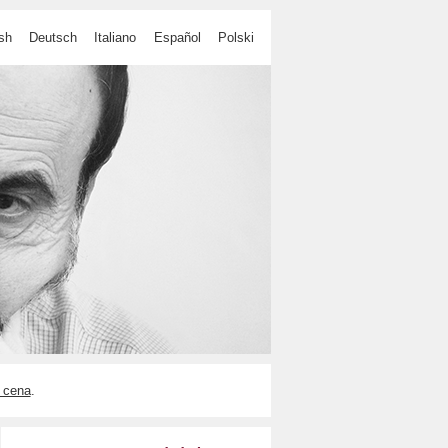
sh
Deutsch
Italiano
Español
Polski
 cena
.