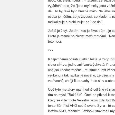
nebo, chcete-li, liberální - tvrzení, že Ježíš
vyjádření toho, že "jeho myšlenky jsou věčně
dál. To by také bylo hrozně málo. Ne jeho "v
osoba je něčím, co je živoucí, co klade na ná
radikalizuje a prohlubuje: co "jde dál".
Ježíš je živý. Je tím, kdo je život sám - je ce
Proto je marné ho hledat mezi mrtvými. "Nen
této noci.
xxx
K tajemnému obsahu věty "Ježíš je živý" při
slova církve, jedno zní "zmrtvýchvstání" a d
obě jsou nedostatečné - musíme si být vědom
velikého a tak radikálně nového, že všechny 
ve švech", chtějí-li to zachytit do slov a obr
Obě tyto metafory mají hodně odlišné význ
tím na mysli "Boží čin"- Otec se přiznal k t
který se v temnotě Velkého pátku zdál být
tento Bůh říká ANO cestě svého Syna - té ce
Božím ANO, řečeném Ježíšovi stavíme i my s