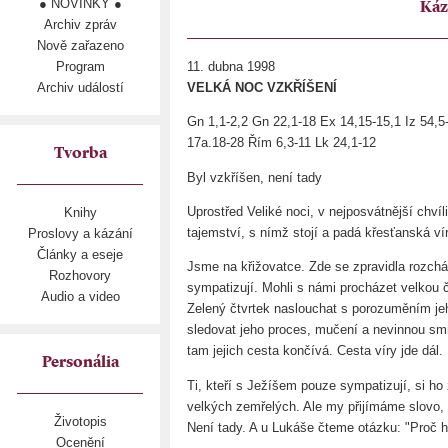
● NOVINKY ●
Káz
Archiv zpráv
Nově zařazeno
Program
11. dubna 1998
Archiv událostí
VELKÁ NOC VZKŘÍŠENÍ
Gn 1,1-2,2 Gn 22,1-18 Ex 14,15-15,1 Iz 54,5-
17a.18-28 Řím 6,3-11 Lk 24,1-12
Tvorba
Byl vzkříšen, není tady
Uprostřed Veliké noci, v nejposvátnější chvíl
Knihy
tajemství, s nímž stojí a padá křesťanská ví
Proslovy a kázání
Články a eseje
Jsme na křižovatce. Zde se zpravidla rozchá
Rozhovory
sympatizují. Mohli s námi procházet velkou č
Audio a video
Zelený čtvrtek naslouchat s porozuměním jeho
sledovat jeho proces, mučení a nevinnou smrt
tam jejich cesta končívá. Cesta víry jde dál.
Personália
Ti, kteří s Ježíšem pouze sympatizují, si ho 
velkých zemřelých. Ale my přijímáme slovo, 
Životopis
Není tady. A u Lukáše čteme otázku: "Proč 
Ocenění