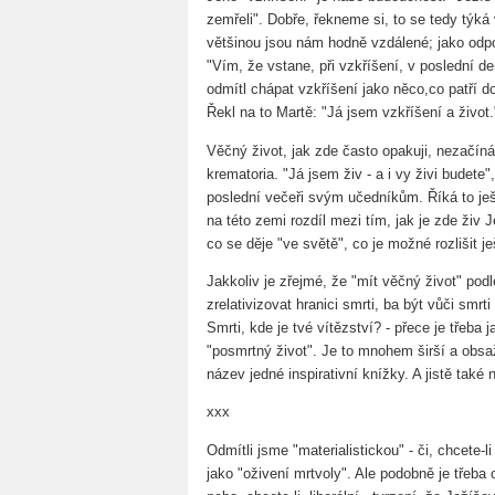
zemřeli". Dobře, řekneme si, to se tedy týká
většinou jsou nám hodně vzdálené; jako odp
"Vím, že vstane, při vzkříšení, v poslední de
odmítl chápat vzkříšení jako něco,co patří d
Řekl na to Martě: "Já jsem vzkříšení a život.
Věčný život, jak zde často opakuji, nezačín
krematoria. "Já jsem živ - a i vy živi budete"
poslední večeři svým učedníkům. Říká to ješt
na této zemi rozdíl mezi tím, jak je zde živ J
co se děje "ve světě", co je možné rozlišit je
Jakkoliv je zřejmé, že "mít věčný život" po
zrelativizovat hranici smrti, ba být vůči sm
Smrti, kde je tvé vítězství? - přece je třeba j
"posmrtný život". Je to mnohem širší a obsa
název jedné inspirativní knížky. A jistě také
xxx
Odmítli jsme "materialistickou" - či, chcete-l
jako "oživení mrtvoly". Ale podobně je třeba 