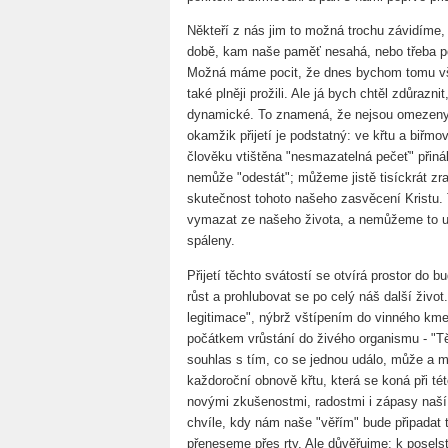
Někteří z nás jim to možná trochu závidíme,
době, kam naše paměť nesahá, nebo třeba pom
Možná máme pocit, že dnes bychom tomu vše
také plněji prožili. Ale já bych chtěl zdůraznit
dynamické. To znamená, že nejsou omezeny na
okamžik přijetí je podstatný: ve křtu a biřm
člověku vtištěna "nesmazatelná pečeť" přinál
nemůže "odestát"; můžeme jistě tisíckrát zra
skutečnost tohoto našeho zasvěcení Kristu.
vymazat ze našeho života, a nemůžeme to u
spáleny.
Přijetí těchto svátostí se otvírá prostor do 
růst a prohlubovat se po celý náš další živo
legitimace", nýbrž vštípením do vinného km
počátkem vrůstání do živého organismu - "Tě
souhlas s tím, co se jednou událo, může a má
každoroční obnově křtu, která se koná při tét
novými zkušenostmi, radostmi i zápasy naší p
chvíle, kdy nám naše "věřím" bude připadat t
přeneseme přes rty. Ale důvěřujme: k poselst