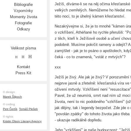
Ježíš, díváme-li se na něj očima křesťanské
Bibliografie
velkých zemřelých. Nemůžeme ho hledat mezi
Vzpomínky
této noci, to je úhelný kámen křesťanství.
Momenty života
Fotografie
Nezakrývejme si, že je to mnohé "kámen úra
Odkazy
o vzkříšení, Athéňané ho rychle přerušili: "
z těch, kteří k Ježíšově osobě a učení chov
podobně. Musíme pokrčit rameny a odejít? A
Velikost písma
zamýšlet - jak je to psáno o apoštolech, kdy
H
H
čeká - co to znamená, "vstát z mrtvých"?
H
Kontakt
xxx
Press Kit
Ježíš je živý. Ale jak je živý? V porozumění
nejprve jasně a zřetelně: křesťanská víra ve 
oživení mrtvoly. Vzkříšení není "resuscitac
© design
Pavel, že už neumírá, smrt nad ním už moci 
Marek Šilpoch
života, není to nic podobného "vzkříšení" (o
© coding
jak dějiny, tak i legendy bezpočet. Zde jde
Petr Čertík
,
Tomáš Plešek
"povolán zpátky" do tohoto života jako třeba
© rights
- ukazuje radikálně dopředu.
Kristin Olson Literary Agency
Jeho "vzkříšení" je naše budoucnost: "Ježíš b