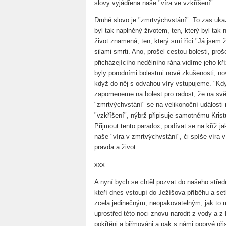
slovy vyjádřena naše "víra ve vzkříšení".
Druhé slovo je "zmrtvýchvstání". To zas ukaz
byl tak naplněný životem, ten, který byl tak n
život znamená, ten, který smí říci "Já jsem 
silami smrti. Ano, prošel cestou bolesti, pro
přicházejícího nedělního rána vidíme jeho kří
byly porodními bolestmi nové zkušenosti, nov
když do něj s odvahou víry vstupujeme. "Když
zapomeneme na bolest pro radost, že na svět
"zmrtvýchvstání" se na velikonoční události
"vzkříšení", nýbrž připisuje samotnému Krist
Přijmout tento paradox, podívat se na kříž ja
naše "víra v zmrtvýchvstání", či spíše víra v 
pravda a život.
xxx
A nyní bych se chtěl pozvat do našeho středu
kteří dnes vstoupí do Ježíšova příběhu a s
zcela jedinečným, neopakovatelným, jak to mů
uprostřed této noci znovu narodit z vody a 
pokřtěni a biřmováni a pak s námi poprvé přis