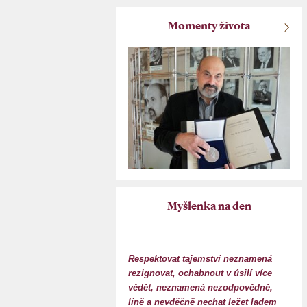
Momenty života
Myšlenka na den
Respektovat tajemství neznamená
rezignovat, ochabnout v úsilí více
vědět, neznamená nezodpovědně,
líně a nevděčně nechat ležet ladem