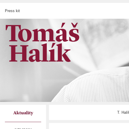
Press kit
T. Hal
Aktuality