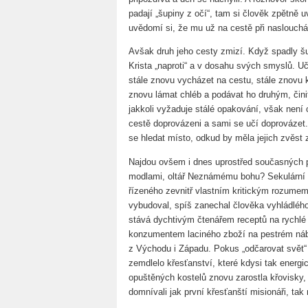
padají „šupiny z očí“, tam si člověk zpětně
uvědomí si, že mu už na cestě při naslouchá
Avšak druh jeho cesty zmizí. Když spadly šu
Krista „naproti“ a v dosahu svých smyslů. Uče
stále znovu vycházet na cestu, stále znovu k
znovu lámat chléb a podávat ho druhým, čin
jakkoli vyžaduje stálé opakování, však není 
cestě doprovázeni a sami se učí doprovázet. 
se hledat místo, odkud by měla jejich zvěst 
Najdou ovšem i dnes uprostřed současných 
modlami, oltář Neznámému bohu? Sekulární 
řízeného zevnitř vlastním kritickým rozumem.
vybudoval, spíš zanechal člověka vyhládléh
stává dychtivým čtenářem receptů na rychlé
konzumentem laciného zboží na pestrém ná
z Východu i Západu. Pokus „odčarovat svět“ z
zemdlelo křesťanství, které kdysi tak energi
opuštěných kostelů znovu zarostla křovisky, j
domnívali jak první křesťanští misionáři, tak 