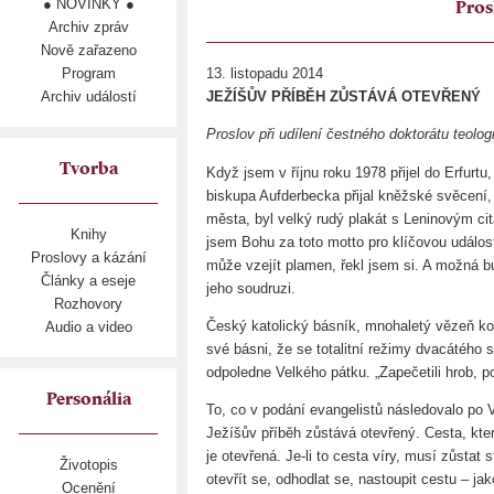
● NOVINKY ●
Pros
Archiv zpráv
Nově zařazeno
Program
13. listopadu 2014
Archiv událostí
JEŽÍŠŮV PŘÍBĚH ZŮSTÁVÁ OTEVŘENÝ
Proslov při udílení čestného doktorátu teologi
Tvorba
Když jsem v říjnu roku 1978 přijel do Erfur
biskupa Aufderbecka přijal kněžské svěcení, 
města, byl velký rudý plakát s Leninovým ci
Knihy
jsem Bohu za toto motto pro klíčovou událost
Proslovy a kázání
může vzejít plamen, řekl jsem si. A možná bu
Články a eseje
jeho soudruzi.
Rozhovory
Český katolický básník, mnohaletý vězeň k
Audio a video
své básni, že se totalitní režimy dvacátého st
odpoledne Velkého pátku. „Zapečetili hrob, pos
Personália
To, co v podání evangelistů následovalo po 
Ježíšův příběh zůstává otevřený. Cesta, kter
je otevřená. Je-li to cesta víry, musí zůstat
Životopis
otevřít se, odhodlat se, nastoupit cestu – ja
Ocenění