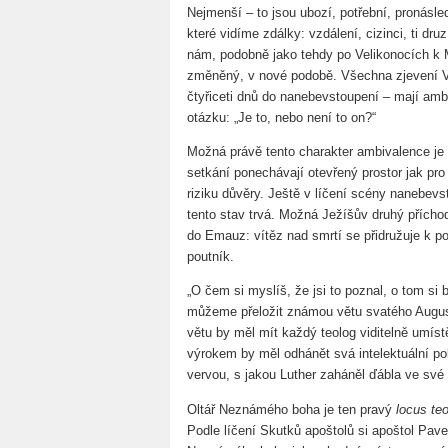
Nejmenší – to jsou ubozí, potřební, pronásle
které vidíme zdálky: vzdálení, cizinci, ti dru
nám, podobně jako tehdy po Velikonocích k M
změněný, v nové podobě. Všechna zjevení V
čtyřiceti dnů do nanebevstoupení – mají ambi
otázku: „Je to, nebo není to on?“
Možná právě tento charakter ambivalence je 
setkání ponechávají otevřený prostor jak pro 
riziku důvěry. Ještě v líčení scény nanebevs
tento stav trvá. Možná Ježíšův druhý příchod
do Emauz: vítěz nad smrtí se přidružuje k p
poutník.
„O čem si myslíš, že jsi to poznal, o tom si b
můžeme přeložit známou větu svatého Augu
větu by měl mít každý teolog viditelně umís
výrokem by měl odhánět svá intelektuální po
vervou, s jakou Luther zaháněl ďábla ve své 
Oltář Neznámého boha je ten pravý
locus te
Podle líčení Skutků apoštolů si apoštol Pav