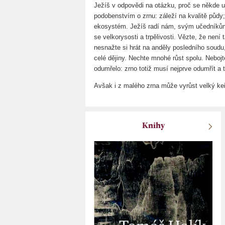
Ježíš v odpovědi na otázku, proč se někde u
podobenstvím o zrnu: záleží na kvalitě půdy;
ekosystém. Ježíš radí nám, svým učedníkům:
se velkorysosti a trpělivosti. Vězte, že není
nesnažte si hrát na anděly posledního soudu, j
celé dějiny. Nechte mnohé růst spolu. Neboj
odumřelo: zrno totiž musí nejprve odumřít a 
Avšak i z malého zrna může vyrůst velký keř.
Knihy