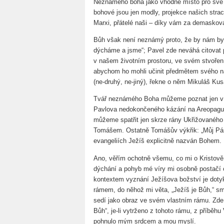
Neznámého boha jako vhodné místo pro své
bohové jsou jen modly, projekce našich stra
Marxi, přátelé naši – díky vám za demaskov
Bůh však není neznámý proto, že by nám by
dýcháme a jsme“; Pavel zde neváhá citovat 
v našem životním prostoru, ve svém stvořen
abychom ho mohli učinit předmětem svého naz
(ne-druhý, ne-jiný), řekne o něm Mikuláš Ku
Tvář neznámého Boha můžeme poznat jen v z
Pavlova nedokončeného kázání na Areopagu.
můžeme spatřit jen skrze rány Ukřižovanéh
Tomášem. Ostatně Tomášův výkřik: „Můj Pán 
evangeliích Ježíš explicitně nazván Bohem.
Ano, věřím ochotně všemu, co mi o Kristově 
dýchání a pohyb mé víry mi osobně postačí o
kontextem vyznání Ježíšova božství je doty
rámem, do něhož mi věta, „Ježíš je Bůh,“ s
sedí jako obraz ve svém vlastním rámu. Zde 
Bůh“, je-li vytrženo z tohoto rámu, z příběhu
pohnulo mým srdcem a mou myslí.