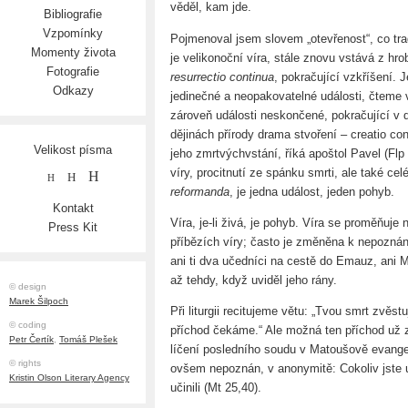
věděl, kam jde.
Bibliografie
Vzpomínky
Pojmenoval jsem slovem „otevřenost“, co tra
Momenty života
je velikonoční víra, stále znovu vstává z hr
Fotografie
resurrectio continua
, pokračující vzkříšení. 
Odkazy
jedinečné a neopakovatelné události, čteme
zároveň události neskončené, pokračující v d
dějinách přírody drama stvoření – creatio 
Velikost písma
jeho zmrtvýchvstání, říká apoštol Pavel (Flp
víry, procitnutí ze spánku smrti, ale také celé
H
H
H
reformanda
, je jedna událost, jeden pohyb.
Kontakt
Víra, je-li živá, je pohyb. Víra se proměňuje
Press Kit
příbězích víry; často je změněna k nepoznání
ani ti dva učedníci na cestě do Emauz, ani 
až tehdy, když uviděl jeho rány.
© design
Marek Šilpoch
Při liturgii recitujeme větu: „Tvou smrt zvěs
© coding
příchod čekáme.“ Ale možná ten příchod už 
Petr Čertík
,
Tomáš Plešek
líčení posledního soudu v Matoušově evangeli
© rights
ovšem nepoznán, v anonymitě: Cokoliv jste u
Kristin Olson Literary Agency
učinili (Mt 25,40).