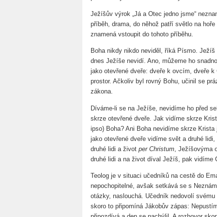
Ježíšův výrok „Já a Otec jedno jsme“ nezna
příběh, drama, do něhož patří světlo na hoř
znamená vstoupit do tohoto příběhu.
Boha nikdy nikdo neviděl, říká Písmo. Ježíš 
dnes Ježíše nevidí. Ano, můžeme ho snadno p
jako otevřené dveře: dveře k ovcím, dveře k 
prostor. Ačkoliv byl rovný Bohu, učinil se p
zákona.
Díváme-li se na Ježíše, nevidíme ho před s
skrze otevřené dveře. Jak vidíme skrze Krist
ipso) Boha? Ani Boha nevidíme skrze Krista 
jako otevřené dveře vidíme svět a druhé lidi, 
druhé lidi a život
per Christum
, Ježíšovýma 
druhé lidi a na život díval Ježíš, pak vidíme
Teolog je v situaci učedníků na cestě do Em
nepochopitelné, avšak setkává se s Neznám
otázky, naslouchá. Učedník nedovolí svému pr
skoro to připomíná Jákobův zápas: Nepustím
připozdívá a den se nachýlil. A rozhovor sko