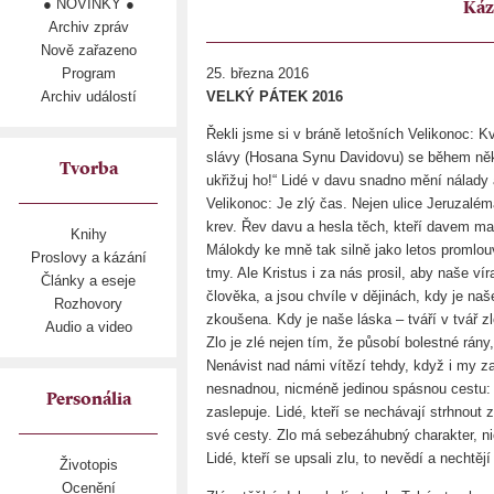
● NOVINKY ●
Káz
Archiv zpráv
Nově zařazeno
Program
25. března 2016
Archiv událostí
VELKÝ PÁTEK 2016
Řekli jsme si v bráně letošních Velikonoc: 
slávy (Hosana Synu Davidovu) se během něko
Tvorba
ukřižuj ho!“ Lidé v davu snadno mění nálady 
Velikonoc: Je zlý čas. Nejen ulice Jeruzalé
krev. Řev davu a hesla těch, kteří davem mani
Knihy
Málokdy ke mně tak silně jako letos promlouv
Proslovy a kázání
tmy. Ale Kristus i za nás prosil, aby naše vír
Články a eseje
člověka, a jsou chvíle v dějinách, kdy je naš
Rozhovory
zkoušena. Kdy je naše láska – tváří v tvář z
Audio a video
Zlo je zlé nejen tím, že působí bolestné rány
Nenávist nad námi vítězí tehdy, když i my z
nesnadnou, nicméně jedinou spásnou cestu
Personália
zaslepuje. Lidé, kteří se nechávají strhnout
své cesty. Zlo má sebezáhubný charakter, n
Lidé, kteří se upsali zlu, to nevědí a nechtějí
Životopis
Ocenění