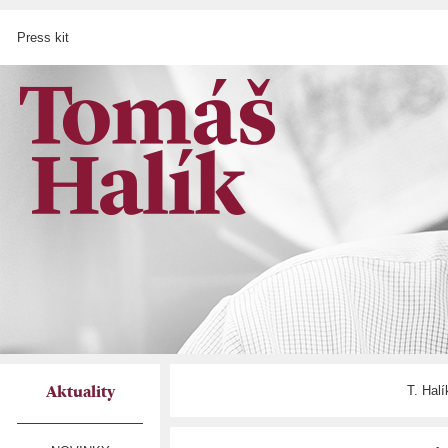
Press kit
T. Hal
Aktuality