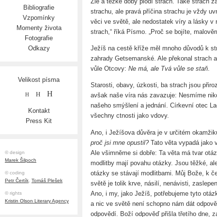
Zlé a těžké doby plodí strach. Také strach za
Bibliografie
strachu, ale pravá příčina strachu je vždy uv
Vzpomínky
věci ve světě, ale nedostatek víry a lásky v
Momenty života
strach,“ říká Písmo. „Proč se bojíte, malověr
Fotografie
Ježíš na cestě kříže měl mnoho důvodů k st
Odkazy
zahrady Getsemanské. Ale překonal strach ak
vůle Otcovy:
Ne má, ale Tvá vůle se staň
.
Velikost písma
Starosti, obavy, úzkosti, ba strach jsou při
H
H
avšak naše víra nás zavazuje: Nesmíme nikdy
H
našeho smýšlení a jednání. Církevní otec La
Kontakt
všechny ctnosti jako vdovy.
Press Kit
Ano, i Ježíšova důvěra je v určitém okamžiku
proč jsi mne opustil?
Tato věta vypadá jako v
Ale všimněme si dobře: Ta věta má tvar otázk
© design
Marek Šilpoch
modlitby mají povahu otázky. Jsou těžké, al
otázky se stávají modlitbami. Můj Bože, k 
© coding
Petr Čertík
,
Tomáš Plešek
světě je tolik krve, násilí, nenávisti, zaslepe
Ano, i my, jako Ježíš, potřebujeme tyto otá
© rights
Kristin Olson Literary Agency
a nic ve světě není schopno nám dát odpově
odpovědí. Boží odpověď přišla třetího dne, z