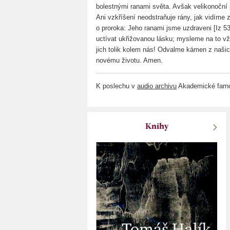
bolestnými ranami světa. Avšak velikonoční
Ani vzkříšení neodstraňuje rány, jak vidíme
o proroka: Jeho ranami jsme uzdraveni [Iz 
uctívat ukřižovanou lásku; mysleme na to vž
jich tolik kolem nás! Odvalme kámen z našic
novému životu. Amen.
K poslechu v
audio archivu
Akademické farno
Knihy