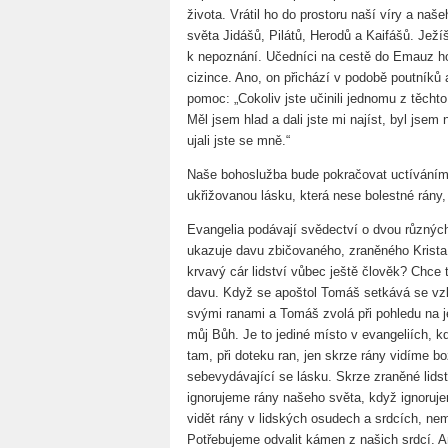
života. Vrátil ho do prostoru naší víry a naš
světa Jidášů, Pilátů, Herodů a Kaifášů. Jež
k nepoznání. Učedníci na cestě do Emauz h
cizince. Ano, on přichází v podobě poutníků a
pomoc: „Cokoliv jste učinili jednomu z těchto
Měl jsem hlad a dali jste mi najíst, byl jsem
ujali jste se mně.“
Naše bohoslužba bude pokračovat uctíváním 
ukřižovanou lásku, která nese bolestné rány
Evangelia podávají svědectví o dvou různýc
ukazuje davu zbičovaného, zraněného Krista,
krvavý cár lidství vůbec ještě člověk? Chce
davu. Když se apoštol Tomáš setkává se vzk
svými ranami a Tomáš zvolá při pohledu na 
můj Bůh. Je to jediné místo v evangeliích, k
tam, při doteku ran, jen skrze rány vidíme 
sebevydávající se lásku. Skrze zraněné lids
ignorujeme rány našeho světa, když ignoruj
vidět rány v lidských osudech a srdcích, n
Potřebujeme odvalit kámen z našich srdcí. A