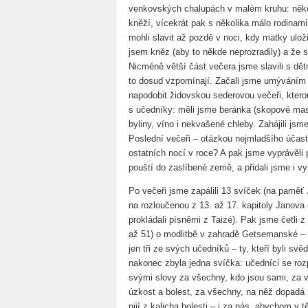
venkovských chalupách v malém kruhu: někol
kněží, vícekrát pak s několika málo rodinam
mohli slavit až pozdě v noci, kdy matky ulož
jsem kněz (aby to někde neprozradily) a že s
Nicméně větší část večera jsme slavili s dě
to dosud vzpomínají. Začali jsme umýváním n
napodobit židovskou sederovou večeři, ktero
s učedníky: měli jsme beránka (skopové mas
byliny, víno i nekvašené chleby. Zahájili jsm
Poslední večeři – otázkou nejmladšího účastn
ostatních nocí v roce? A pak jsme vyprávěli p
pouští do zaslíbené země, a přidali jsme i v
Po večeři jsme zapálili 13 svíček (na paměť 
na rozloučenou z 13. až 17. kapitoly Janova 
prokládali písněmi z Taizé). Pak jsme četli z
až 51) o modlitbě v zahradě Getsemanské – s
jen tři ze svých učedníků – ty, kteří byli svě
nakonec zbyla jedna svíčka: učedníci se rozp
svými slovy za všechny, kdo jsou sami, za v
úzkost a bolest, za všechny, na něž dopadá s
pijí z kalicha bolesti – i za nás, abychom v t