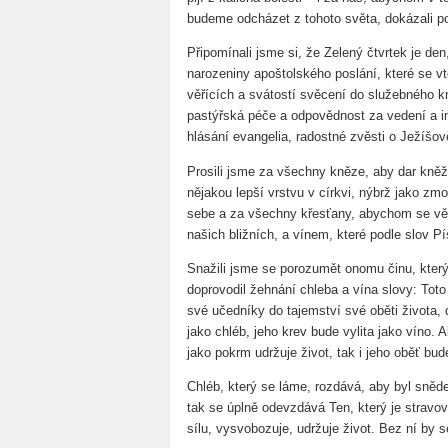
budeme odcházet z tohoto světa, dokázali por
Připomínali jsme si, že Zelený čtvrtek je de
narozeniny apoštolského poslání, které se v
věřících a svátostí svěcení do služebného k
pastýřská péče a odpovědnost za vedení a in
hlásání evangelia, radostné zvěsti o Ježíšov
Prosili jsme za všechny kněze, aby dar kněžs
nějakou lepší vrstvu v církvi, nýbrž jako zm
sebe a za všechny křesťany, abychom se věro
našich bližních, a vínem, které podle slov Pí
Snažili jsme se porozumět onomu činu, který
doprovodil žehnání chleba a vína slovy: Toto 
své učedníky do tajemství své oběti života,
jako chléb, jeho krev bude vylita jako víno. A
jako pokrm udržuje život, tak i jeho oběť bud
Chléb, který se láme, rozdává, aby byl sněden
tak se úplně odevzdává Ten, který je stravo
sílu, vysvobozuje, udržuje život. Bez ní by 