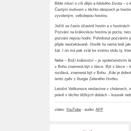
Bible mluví o cíli dějin a lidského života –
Častým motivem v těchto obrazech je hostin
vyvoleným, velkolepou hostinu.
Ježíš se často účastnil hostin a o hostinác
Pozvání na královskou hostinu je pocta, nez
pozvání nejsou hodni. Pohrdnout pozváním je
přijde neočekávaně, člověk ho nemá brát jak
šat. I on má pak zvát ke svému stolu ty, kte
Nebe – Boží království – je společenstvím l
v Bohu znamená být v lásce. Být v lásce – t
rozdává, znamená být v Bohu. „Kde je dobro
tento zpěv z liturgie Zeleného čtvrtku.
Letošní Velikonoce neslavíme v chrámech, 
právě v těchto těžkých dobách – kousek neb
video:
YouTube
- audio:
AFP