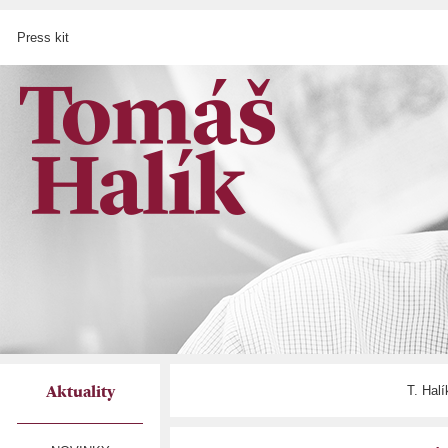
Press kit
T. Hal
Aktuality