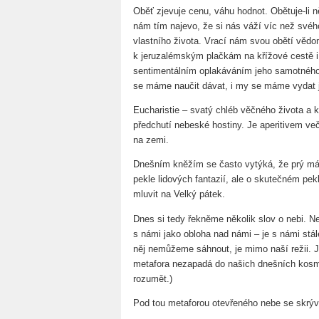
Oběť zjevuje cenu, váhu hodnot. Obětuje-li n
nám tím najevo, že si nás váží víc než svéh
vlastního života. Vrací nám svou obětí věd
k jeruzalémským plačkám na křížové cestě i 
sentimentálním oplakáváním jeho samotného, a
se máme naučit dávat, i my se máme vydat j
Eucharistie – svatý chléb věčného života a 
předchutí nebeské hostiny. Je aperitivem v
na zemi.
Dnešním kněžím se často vytýká, že prý málo
pekle lidových fantazií, ale o skutečném pek
mluvit na Velký pátek.
Dnes si tedy řekněme několik slov o nebi. 
s námi jako obloha nad námi – je s námi stá
něj nemůžeme sáhnout, je mimo naší režii. J
metafora nezapadá do našich dnešních kosm
rozumět.)
Pod tou metaforou otevřeného nebe se skrývá