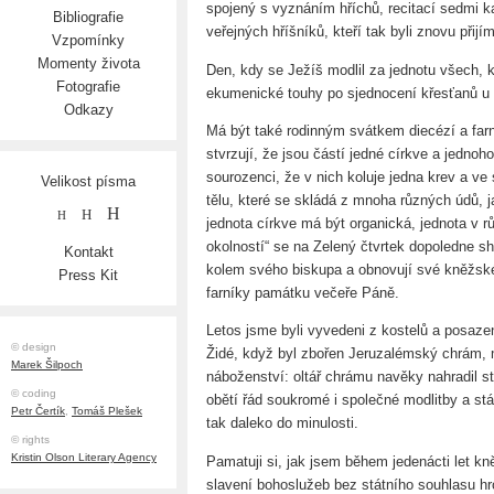
spojený s vyznáním hříchů, recitací sedmi k
Bibliografie
veřejných hříšníků, kteří tak byli znovu přijí
Vzpomínky
Momenty života
Den, kdy se Ježíš modlil za jednotu všech, 
Fotografie
ekumenické touhy po sjednocení křesťanů u 
Odkazy
Má být také rodinným svátkem diecézí a farno
stvrzují, že jsou částí jedné církve a jednoh
sourozenci, že v nich koluje jedna krev a ve
Velikost písma
tělu, které se skládá z mnoha různých údů, j
H
H
H
jednota církve má být organická, jednota v rů
okolností“ se na Zelený čtvrtek dopoledne s
Kontakt
kolem svého biskupa a obnovují své kněžské
Press Kit
farníky památku večeře Páně.
Letos jsme byli vyvedeni z kostelů a posaz
© design
Židé, když byl zbořen Jeruzalémský chrám, m
Marek Šilpoch
náboženství: oltář chrámu navěky nahradil s
© coding
obětí řád soukromé i společné modlitby a st
Petr Čertík
,
Tomáš Plešek
tak daleko do minulosti.
© rights
Kristin Olson Literary Agency
Pamatuji si, jak jsem během jedenácti let kn
slavení bohoslužeb bez státního souhlasu hro