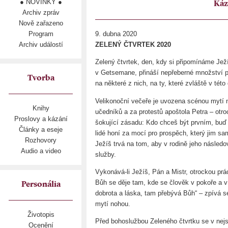
● NOVINKY ●
Káz
Archiv zpráv
Nově zařazeno
Program
9. dubna 2020
Archiv událostí
ZELENÝ ČTVRTEK 2020
Zelený čtvrtek, den, kdy si připomínáme Jež
v Getsemane, přináší nepřeberné množství p
Tvorba
na některé z nich, na ty, které zvláště v tét
Velikonoční večeře je uvozena scénou mytí n
Knihy
učedníků a za protestů apoštola Petra – otro
Proslovy a kázání
šokující zásadu: Kdo chceš být prvním, buď
Články a eseje
lidé honí za mocí pro prospěch, který jim s
Rozhovory
Ježíš trvá na tom, aby v rodině jeho následo
Audio a video
služby.
Vykonává-li Ježíš, Pán a Mistr, otrockou pr
Bůh se děje tam, kde se člověk v pokoře a v
Personália
dobrota a láska, tam přebývá Bůh“ – zpívá se
mytí nohou.
Životopis
Před bohoslužbou Zeleného čtvrtku se v nejs
Ocenění