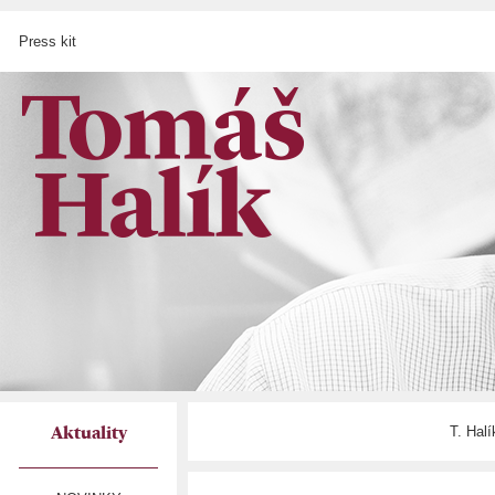
Press kit
T. Hal
Aktuality