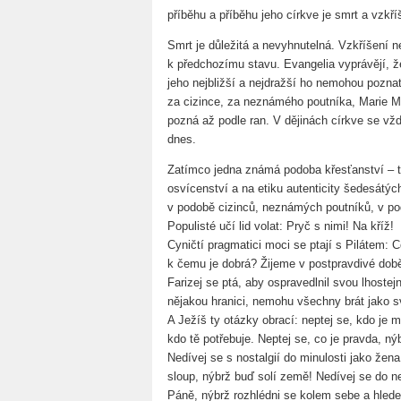
příběhu a příběhu jeho církve je smrt a vzkří
Smrt je důležitá a nevyhnutelná. Vzkříšení ne
k předchozímu stavu. Evangelia vyprávějí, ž
jeho nejbližší a nejdražší ho nemohou pozna
za cizince, za neznámého poutníka, Marie 
pozná až podle ran. V dějinách církve se vždy
dnes.
Zatímco jedna známá podoba křesťanství – ta
osvícenství a na etiku autenticity šedesátýc
v podobě cizinců, neznámých poutníků, v pod
Populisté učí lid volat: Pryč s nimi! Na kříž!
Cyničtí pragmatici moci se ptají s Pilátem:
k čemu je dobrá? Žijeme v postpravdivé dob
Farizej se ptá, aby ospravedlnil svou lhostej
nějakou hranici, nemohu všechny brát jako sv
A Ježíš ty otázky obrací: neptej se, kdo je m
kdo tě potřebuje. Neptej se, co je pravda, ný
Nedívej se s nostalgií do minulosti jako žen
sloup, nýbrž buď solí země! Nedívej se do n
Páně, nýbrž rozhlédni se kolem sebe a hledej