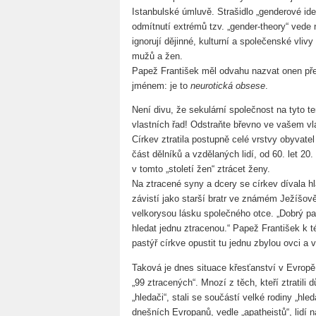
Istanbulské úmluvě. Strašidlo „genderové ide
odmítnutí extrémů tzv. „gender-theory“ vede
ignorují dějinné, kulturní a společenské vlivy
mužů a žen.
Papež František měl odvahu nazvat onen pře
jménem: je to
neurotická obsese
.
Není divu, že sekulární společnost na tyto 
vlastních řad! Odstraňte břevno ve vašem vl
Církev ztratila postupně celé vrstvy obyvate
část dělníků a vzdělaných lidí, od 60. let 20
v tomto „století žen“ ztrácet ženy.
Na ztracené syny a dcery se církev dívala h
závistí jako starší bratr ve známém Ježíšov
velkorysou lásku společného otce. „Dobrý p
hledat jednu ztracenou.“ Papež František k 
pastýř církve opustit tu jednu zbylou ovci a 
Taková je dnes situace křesťanství v Evropě
„99 ztracených“. Mnozí z těch, kteří ztratili d
„hledači“, stali se součástí velké rodiny „hled
dnešních Evropanů, vedle „apatheistů“, lidí