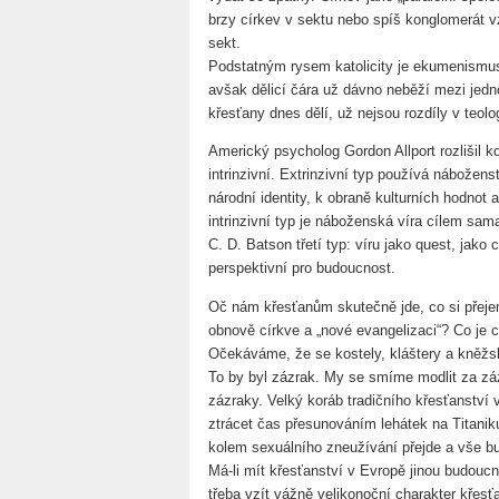
brzy církev v sektu nebo spíš konglomerát 
sekt.
Podstatným rysem katolicity je ekumenismus
avšak dělicí čára už dávno neběží mezi jedno
křesťany dnes dělí, už nejsou rozdíly v teologi
Americký psycholog Gordon Allport rozlišil kdy
intrinzivní. Extrinzivní typ používá náboženst
národní identity, k obraně kulturních hodnot a
intrinzivní typ je náboženská víra cílem sama 
C. D. Batson třetí typ: víru jako quest, jako 
perspektivní pro budoucnost.
Oč nám křesťanům skutečně jde, co si přej
obnově církve a „nové evangelizaci“? Co je 
Očekáváme, že se kostely, kláštery a kněžs
To by byl zázrak. My se smíme modlit za záz
zázraky. Velký koráb tradičního křesťanství
ztrácet čas přesunováním lehátek na Titaniku
kolem sexuálního zneužívání přejde a vše bu
Má-li mít křesťanství v Evropě jinou budouc
třeba vzít vážně velikonoční charakter křesť