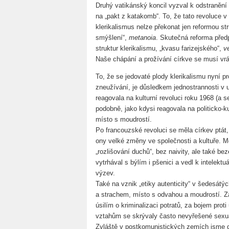
Druhý vatikánský koncil vyzval k odstranění
na „pakt z katakomb“. To, že tato revoluce v
klerikalismus nelze překonat jen reformou str
smýšlení“,
metanoia
. Skutečná reforma předp
struktur klerikalismu, „kvasu farizejského“,
v
Naše chápání a prožívání církve se musí vrát
To, že se jedovaté plody klerikalismu nyní pr
zneužívání, je důsledkem jednostrannosti v u
reagovala na kulturní revoluci roku 1968 (a se
podobně, jako kdysi reagovala na politicko-ku
místo s moudrostí.
Po francouzské revoluci se měla církev ptát,
ony velké změny ve společnosti a kultuře. Mě
„rozlišování duchů“, bez naivity, ale také be
vytrhával s býlím i pšenici a vedl k intelekt
výzev.
Také na vznik „etiky autenticity“ v šedesátýc
a strachem, místo s odvahou a moudrostí. Z
úsilím o kriminalizaci potratů, za bojem pro
vztahům se skrývaly často nevyřešené sexu
Zvláště v postkomunistických zemích jsme 