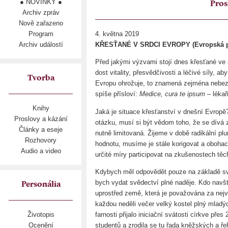
● NOVINKY ●
Pros
Archiv zpráv
Nově zařazeno
Program
4. května 2019
Archiv událostí
KŘESŤANÉ V SRDCI EVROPY (Evropská po
Před jakými výzvami stojí dnes křesťané ve 
dost vitality, přesvědčivosti a léčivé síly, 
Tvorba
Evropu ohrožuje, to znamená zejména nebezp
spíše přísloví:
Medice, cura te ipsum
– lékař
Knihy
Jaká je situace křesťanství v dnešní Evropě
Proslovy a kázání
otázku, musí si být vědom toho, že se dívá z
Články a eseje
nutně limitovaná. Žijeme v době radikální plur
Rozhovory
hodnotu, musíme je stále korigovat a oboha
Audio a video
určité míry participovat na zkušenostech těc
Kdybych měl odpovědět pouze na základě sv
bych vydat svědectví plné naděje. Kdo navšt
Personália
uprostřed země, která je považována za nejví
každou neděli večer velký kostel plný mladý
farnosti přijalo iniciační svátosti církve pře
Životopis
studentů a zrodila se tu řada kněžských a ř
Ocenění