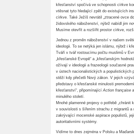
křesťanství spočívá ve schopnosti církve kom
vtěsnat tyto hledající zpět do existujících ins
církve. Také Ježíš nevrátil „ztracené ovce d
židovského náboženství, nýbrž nabídl jim no
Musíme otevřít a rozšířit prostor církve, rozš
Jednou z proměn náboženství v našem světě 
ideologii. To se netýká jen islámu, nýbrž i kř
Tváří v tvář rostoucímu počtu muslimů v Evrop
„křesťanské Evropě“ a „křesťanským hodnotám
ožívají v ideologii a frazeologii současné pr
v ústech nacionalistických a populistických p
stěží kdy přečetli Nový zákon. V jejich vzý
představy o křesťanské minulosti premoderní 
křesťanství“, připomínající
Action française
a
minulého století.
Mnohé plamenné projevy o potřebě „chránit 
v souvislosti s šířením strachu z migrantů a
zakrývající mocenské aspirace populistů, jej
autoritativními systémy.
Vidíme to dnes zejména v Polsku a Maďarsku