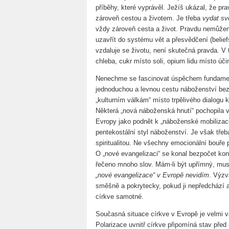
příběhy, které vyprávěl. Ježíš ukázal, že pr
zároveň cestou a životem. Je třeba
vydat sv
vždy zároveň cesta a život. Pravdu nemůžem
uzavřít do systému vět a přesvědčení (belief
vzdaluje se životu, není skutečná pravda.
chleba, cukr místo soli, opium lidu místo úči
Nenechme se fascinovat úspěchem fundamenta
jednoduchou a levnou cestu náboženství bez 
„kulturním válkám“ místo trpělivého dialogu ku
Některá „nová náboženská hnutí“ pochopila v
Evropy jako podnět k „náboženské mobilizaci
pentekostální styl náboženství. Je však třeb
spiritualitou. Ne všechny emocionální bouře
O „nové evangelizaci“ se konal bezpočet kon
řečeno mnoho slov. Mám-li být upřímný, mus
„nové evangelizace“ v Evropě nevidím
. Výzv
směšně a pokrytecky, pokud ji nepředchází 
církve samotné.
Současná situace církve v Evropě je velmi 
Polarizace uvnitř církve připomíná stav pře