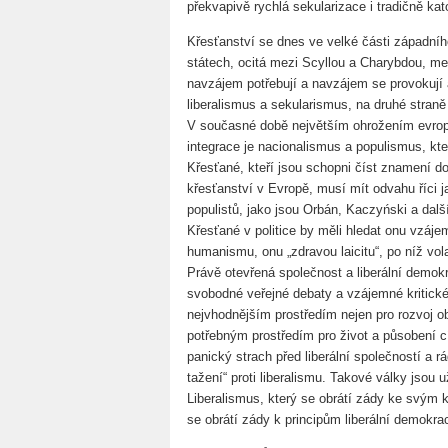
překvapivě rychlá sekularizace i tradičně ka
Křesťanství se dnes ve velké části západní
státech, ocitá mezi Scyllou a Charybdou, m
navzájem potřebují a navzájem se provokují a
liberalismus a sekularismus, na druhé stran
V současné době největším ohrožením evrop
integrace je nacionalismus a populismus, kt
Křesťané, kteří jsou schopni číst znamení d
křesťanství v Evropě, musí mít odvahu říci j
populistů, jako jsou Orbán, Kaczyński a dalš
Křesťané v politice by měli hledat onu vzáje
humanismu, onu „zdravou laicitu“, po níž vol
Právě otevřená společnost a liberální demokra
svobodné veřejné debaty a vzájemné kritické
nejvhodnějším prostředím nejen pro rozvoj o
potřebným prostředím pro život a působení c
panický strach před liberální společností a rá
tažení“ proti liberalismu. Takové války jsou 
Liberalismus, který se obrátí zády ke svým 
se obrátí zády k principům liberální demokr