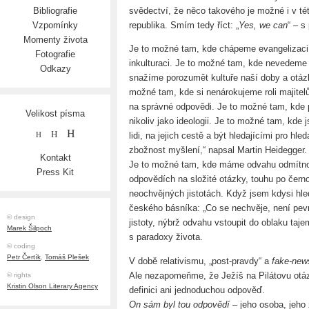
svědectví, že něco takového je možné i v té
Bibliografie
republika. Smím tedy říct: „
Yes, we can
“ – s
Vzpomínky
Momenty života
Je to možné tam, kde chápeme evangelizaci ni
Fotografie
inkulturaci. Je to možné tam, kde nevedeme 
Odkazy
snažíme porozumět kultuře naší doby a otázk
možné tam, kde si nenárokujeme roli majit
na správné odpovědi. Je to možné tam, kde p
Velikost písma
nikoliv jako ideologii. Je to možné tam, kde
H
H
lidi, na jejich cestě a být hledajícími pro hled
H
zbožnost myšlení,“ napsal Martin Heidegger.
Kontakt
Je to možné tam, kde máme odvahu odmítno
Press Kit
odpovědích na složité otázky, touhu po čern
neochvějných jistotách. Když jsem kdysi hle
českého básníka: „Co se nechvěje, není pev
© design
jistoty, nýbrž odvahu vstoupit do oblaku taj
Marek Šilpoch
s paradoxy života.
© coding
Petr Čertík
,
Tomáš Plešek
V době relativismu, „post-pravdy“ a
fake-new
Ale nezapomeňme, že Ježíš na Pilátovu otáz
© rights
Kristin Olson Literary Agency
definici ani jednoduchou odpověď.
On sám byl tou odpovědí
– jeho osoba, jeho 