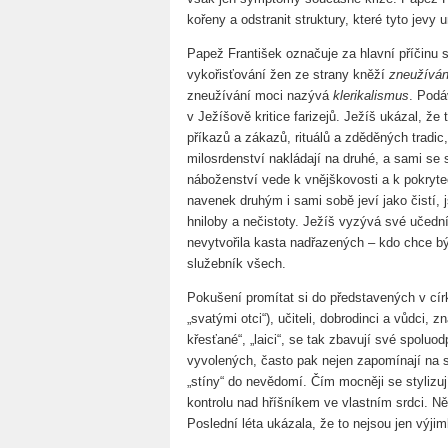
kořeny a odstranit struktury, které tyto jevy 
Papež František označuje za hlavní příčinu 
vykořisťování žen ze strany kněží
zneužíván
zneužívání moci nazývá
klerikalismus
. Podá
v Ježíšově kritice farizejů. Ježíš ukázal, ž
příkazů a zákazů, rituálů a zděděných tradic
milosrdenství nakládají na druhé, a sami se 
náboženství vede k vnějškovosti a k pokrytec
navenek druhým i sami sobě jeví jako čistí, j
hniloby a nečistoty. Ježíš vyzývá své učední
nevytvořila kasta nadřazených – kdo chce být
služebník všech.
Pokušení promítat si do představených v círk
„svatými otci“), učiteli, dobrodinci a vůdci,
křesťané“, „laici“, se tak zbavují své spoluodp
vyvolených, často pak nejen zapomínají na s
„stíny“ do nevědomí. Čím mocněji se stylizuj
kontrolu nad hříšníkem ve vlastním srdci. Něk
Poslední léta ukázala, že to nejsou jen výjim