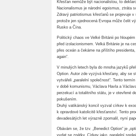
Křesťan nemůže být nacionalistou, to deklaro
Nacionalismus je národní egoismus, ztráta so
Zdravý patriotismus křesťanů se projevuje v 
protože jen sjednocená Evropa může čelit v
Rusko a Čína.
Politický chaos ve Velké Británii po hloupé
před izolacionismem. Velká Británie je na ce
přes oceán a čekáme na příštího presidenta,
again“.
V minulých letech byla do mnoha jazyků pře
Option. Autor zde vyzývá křesťany, aby se s
vytvářeli „paralelní společnost“. Tento termí
v době komunismu, Václava Havla a Václava 
perzekucí a totalitního státu, je v otevřen
pokušením.
Druhý vatikánský koncil vyzval církev k exo
k opravdové katolicitě křesťanství. Tento p
devadesátých let výrazně zpomalil, nyní pap
Obávám se, že tzv. „Benedict Option“ je „optio
vydat se zpátky. Církev jako „paralelní spole