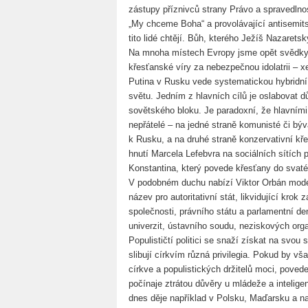
zástupy příznivců strany Právo a spravedlno
„My chceme Boha“ a provolávající antisemit
tito lidé chtějí. Bůh, kterého Ježíš Nazarets
Na mnoha místech Evropy jsme opět svědk
křesťanské víry za nebezpečnou idolatrii – 
Putina v Rusku vede systematickou hybridní
světu. Jedním z hlavních cílů je oslabovat 
sovětského bloku. Je paradoxní, že hlavními
nepřátelé – na jedné straně komunisté či býva
k Rusku, a na druhé straně konzervativní kř
hnutí Marcela Lefebvra na sociálních sítích 
Konstantina, který povede křesťany do svat
V podobném duchu nabízí Viktor Orbán model 
název pro autoritativní stát, likvidující kr
společnosti, právního státu a parlamentní de
univerzit, ústavního soudu, neziskových org
Populističtí politici se snaží získat na svou s
slibují církvím různá privilegia. Pokud by vš
církve a populistických držitelů moci, povede 
počínaje ztrátou důvěry u mládeže a intelig
dnes děje například v Polsku, Maďarsku a 