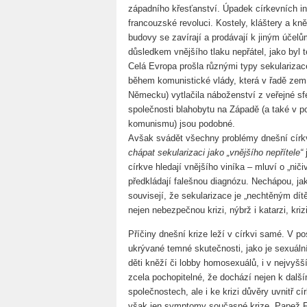
západního křesťanství. Úpadek církevních in
francouzské revoluci. Kostely, kláštery a kn
budovy se zavírají a prodávají k jiným účelů
důsledkem vnějšího tlaku nepřátel, jako byl 
Celá Evropa prošla různými typy sekularizace
během komunistické vlády, která v řadě ze
Německu) vytlačila náboženství z veřejné sfér
společnosti blahobytu na Západě (a také v 
komunismu) jsou podobné.
Avšak svádět všechny problémy dnešní círk
chápat sekularizaci jako „vnějšího nepřítele“
j
církve hledají vnějšího viníka – mluví o „ni
předkládají falešnou diagnózu. Nechápou, ja
souvisejí, že sekularizace je „nechtěným dí
nejen nebezpečnou krizi, nýbrž i katarzi, krizi
Příčiny dnešní krize leží v církvi samé. V p
ukrývané temné skutečnosti, jako je sexuáln
děti kněží či lobby homosexuálů, i v nejvyšš
zcela pochopitelné, že dochází nejen k dalš
společnostech, ale i ke krizi důvěry uvnitř c
však jen symptomy současné krize. Papež Fr